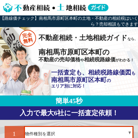
【路線価チェック】南相馬市原町区本町の土地・不動産の相続税はいく
ら？売却相談もできます
完全
不動産相続・土地相続ガイド
なら、
無料
南相馬市原町区本町の
不動産の売却価格
相続税路線価
や
がわかる！
一括査定も、相続税路線価図
も
南相馬市原町区本町
の
エリア別に対応！
簡単45秒
入力で最大6社に一括査定依頼！
1