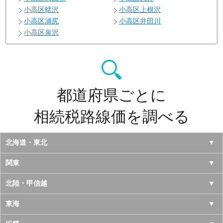
小高区蛯沢
小高区上根沢
小高区浦尻
小高区井田川
小高区泉沢
都道府県ごとに
相続税路線価を調べる
北海道・東北
北海道
関東
青森県
東京都
北陸・甲信越
岩手県
神奈川県
山梨県
東海
宮城県