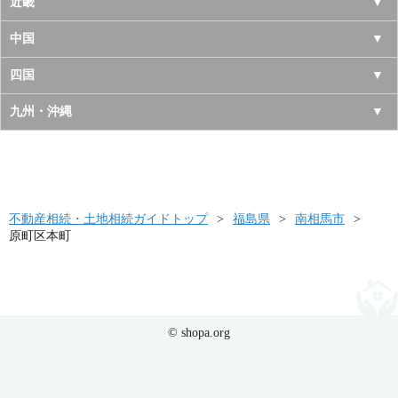
千葉県
長野県
愛知県
近畿
秋田県
埼玉県
新潟県
岐阜県
大阪府
中国
山形県
茨城県
富山県
三重県
京都府
鳥取県
四国
福島県
栃木県
石川県
静岡県
兵庫県
島根県
徳島県
九州・沖縄
群馬県
福井県
奈良県
岡山県
香川県
福岡県
滋賀県
広島県
愛媛県
佐賀県
和歌山県
山口県
高知県
不動産相続・土地相続ガイドトップ
長崎県
福島県
南相馬市
原町区本町
熊本県
大分県
宮崎県
© shopa.org
鹿児島県
沖縄県