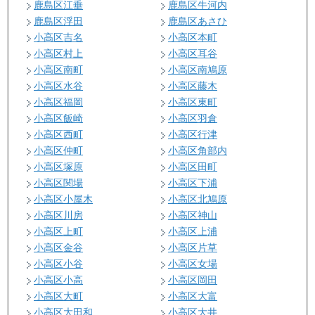
鹿島区江垂
鹿島区牛河内
鹿島区浮田
鹿島区あさひ
小高区吉名
小高区本町
小高区村上
小高区耳谷
小高区南町
小高区南鳩原
小高区水谷
小高区藤木
小高区福岡
小高区東町
小高区飯崎
小高区羽倉
小高区西町
小高区行津
小高区仲町
小高区角部内
小高区塚原
小高区田町
小高区関場
小高区下浦
小高区小屋木
小高区北鳩原
小高区川房
小高区神山
小高区上町
小高区上浦
小高区金谷
小高区片草
小高区小谷
小高区女場
小高区小高
小高区岡田
小高区大町
小高区大富
小高区大田和
小高区大井