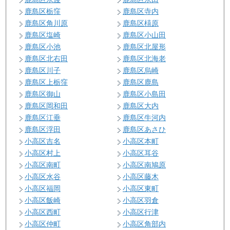
鹿島区栃窪
鹿島区寺内
鹿島区角川原
鹿島区橲原
鹿島区塩崎
鹿島区小山田
鹿島区小池
鹿島区北屋形
鹿島区北右田
鹿島区北海老
鹿島区川子
鹿島区烏崎
鹿島区上栃窪
鹿島区鹿島
鹿島区御山
鹿島区小島田
鹿島区岡和田
鹿島区大内
鹿島区江垂
鹿島区牛河内
鹿島区浮田
鹿島区あさひ
小高区吉名
小高区本町
小高区村上
小高区耳谷
小高区南町
小高区南鳩原
小高区水谷
小高区藤木
小高区福岡
小高区東町
小高区飯崎
小高区羽倉
小高区西町
小高区行津
小高区仲町
小高区角部内