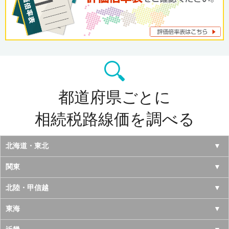
都道府県ごとに
相続税路線価を調べる
北海道・東北
北海道
関東
青森県
東京都
北陸・甲信越
岩手県
神奈川県
山梨県
東海
宮城県
千葉県