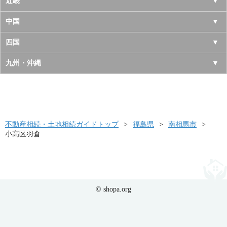
長野県
愛知県
近畿
秋田県
埼玉県
新潟県
岐阜県
大阪府
中国
山形県
茨城県
富山県
三重県
京都府
鳥取県
四国
福島県
栃木県
石川県
静岡県
兵庫県
島根県
徳島県
九州・沖縄
群馬県
福井県
奈良県
岡山県
香川県
福岡県
滋賀県
広島県
愛媛県
佐賀県
和歌山県
山口県
高知県
不動産相続・土地相続ガイドトップ
長崎県
福島県
南相馬市
小高区羽倉
熊本県
大分県
宮崎県
© shopa.org
鹿児島県
沖縄県