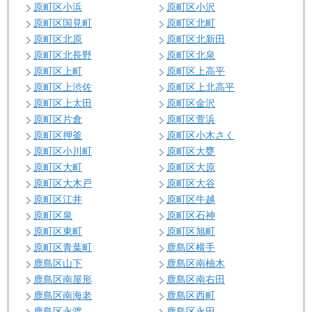
原町区小浜
原町区小沢
原町区国見町
原町区北町
原町区北原
原町区北新田
原町区北長野
原町区北泉
原町区上町
原町区上高平
原町区上渋佐
原町区上北高平
原町区上太田
原町区金沢
原町区片倉
原町区萱浜
原町区押釜
原町区小木さく
原町区小川町
原町区大甕
原町区大町
原町区大原
原町区大木戸
原町区大谷
原町区江井
原町区牛越
原町区泉
原町区石神
原町区東町
原町区旭町
原町区青葉町
鹿島区横手
鹿島区山下
鹿島区南柚木
鹿島区南屋形
鹿島区南右田
鹿島区南海老
鹿島区西町
鹿島区永渡
鹿島区永田