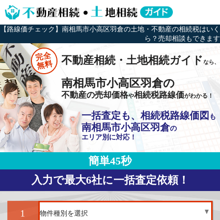
【路線価チェック】南相馬市小高区羽倉の土地・不動産の相続税はいく
ら？売却相談もできます
完全
不動産相続・土地相続ガイド
なら、
無料
南相馬市小高区羽倉の
不動産の売却価格
相続税路線価
や
がわかる！
一括査定も、相続税路線価図
も
南相馬市小高区羽倉
の
エリア別に対応！
簡単45秒
入力で最大6社に一括査定依頼！
1