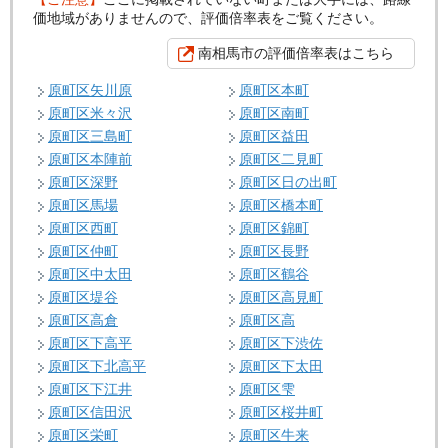
価地域がありませんので、評価倍率表をご覧ください。
南相馬市の評価倍率表はこちら
原町区矢川原
原町区本町
原町区米々沢
原町区南町
原町区三島町
原町区益田
原町区本陣前
原町区二見町
原町区深野
原町区日の出町
原町区馬場
原町区橋本町
原町区西町
原町区錦町
原町区仲町
原町区長野
原町区中太田
原町区鶴谷
原町区堤谷
原町区高見町
原町区高倉
原町区高
原町区下高平
原町区下渋佐
原町区下北高平
原町区下太田
原町区下江井
原町区雫
原町区信田沢
原町区桜井町
原町区栄町
原町区牛来