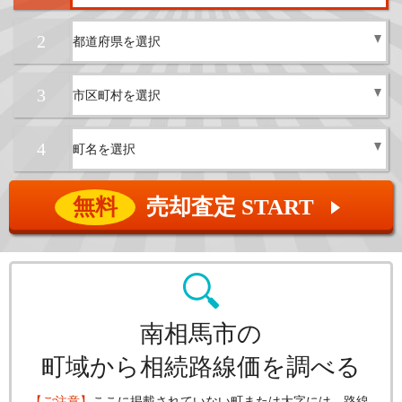
2
3
4
無料
売却査定 START
▲
南相馬市の
町域から相続路線価を調べる
【ご注意】
ここに掲載されていない町または大字には、路線