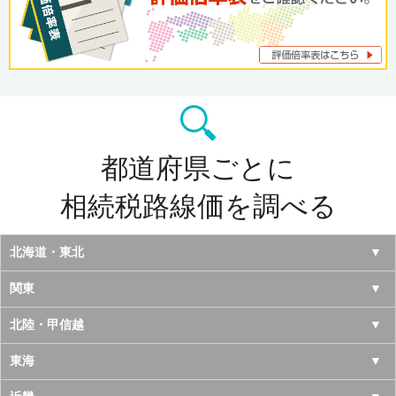
都道府県ごとに
相続税路線価を調べる
北海道・東北
北海道
関東
青森県
東京都
北陸・甲信越
岩手県
神奈川県
山梨県
東海
宮城県
千葉県