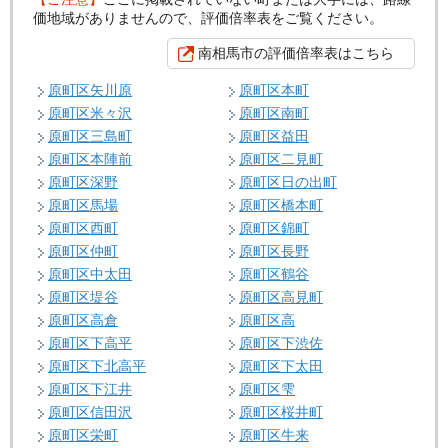
価地域がありませんので、評価倍率表をご覧ください。
南相馬市の評価倍率表はこちら
原町区矢川原
原町区本町
原町区米々沢
原町区南町
原町区三島町
原町区益田
原町区本陣前
原町区二見町
原町区深野
原町区日の出町
原町区馬場
原町区橋本町
原町区西町
原町区錦町
原町区仲町
原町区長野
原町区中太田
原町区鶴谷
原町区堤谷
原町区高見町
原町区高倉
原町区高
原町区下高平
原町区下渋佐
原町区下北高平
原町区下太田
原町区下江井
原町区雫
原町区信田沢
原町区桜井町
原町区栄町
原町区牛来