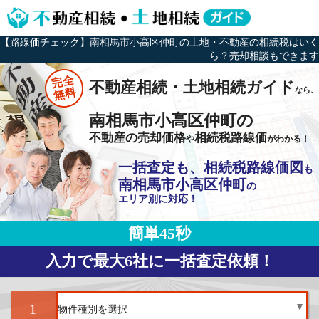
【路線価チェック】南相馬市小高区仲町の土地・不動産の相続税はいく
ら？売却相談もできます
完全
不動産相続・土地相続ガイド
なら、
無料
南相馬市小高区仲町の
不動産の売却価格
相続税路線価
や
がわかる！
一括査定も、相続税路線価図
も
南相馬市小高区仲町
の
エリア別に対応！
簡単45秒
入力で最大6社に一括査定依頼！
1