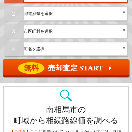
2
3
4
無料
売却査定 START
▲
南相馬市の
町域から相続路線価を調べる
【ご注意】
ここに掲載されていない町または大字には、路線