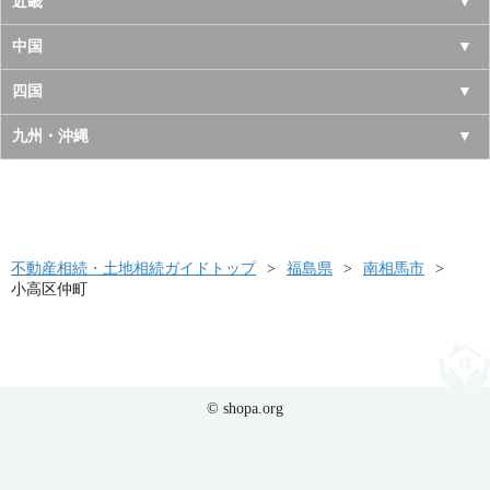
長野県
愛知県
近畿
秋田県
埼玉県
新潟県
岐阜県
大阪府
中国
山形県
茨城県
富山県
三重県
京都府
鳥取県
四国
福島県
栃木県
石川県
静岡県
兵庫県
島根県
徳島県
九州・沖縄
群馬県
福井県
奈良県
岡山県
香川県
福岡県
滋賀県
広島県
愛媛県
佐賀県
和歌山県
山口県
高知県
不動産相続・土地相続ガイドトップ
長崎県
福島県
南相馬市
小高区仲町
熊本県
大分県
宮崎県
© shopa.org
鹿児島県
沖縄県