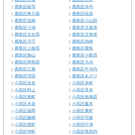
鹿島区栃窪
鹿島区寺内
鹿島区角川原
鹿島区橲原
鹿島区塩崎
鹿島区小山田
鹿島区小池
鹿島区北屋形
鹿島区北右田
鹿島区北海老
鹿島区川子
鹿島区烏崎
鹿島区上栃窪
鹿島区鹿島
鹿島区御山
鹿島区小島田
鹿島区岡和田
鹿島区大内
鹿島区江垂
鹿島区牛河内
鹿島区浮田
鹿島区あさひ
小高区吉名
小高区本町
小高区村上
小高区耳谷
小高区南町
小高区南鳩原
小高区水谷
小高区藤木
小高区福岡
小高区東町
小高区飯崎
小高区羽倉
小高区西町
小高区行津
小高区仲町
小高区角部内