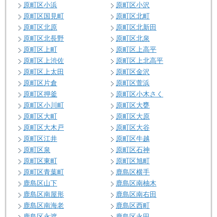
原町区小浜
原町区小沢
原町区国見町
原町区北町
原町区北原
原町区北新田
原町区北長野
原町区北泉
原町区上町
原町区上高平
原町区上渋佐
原町区上北高平
原町区上太田
原町区金沢
原町区片倉
原町区萱浜
原町区押釜
原町区小木さく
原町区小川町
原町区大甕
原町区大町
原町区大原
原町区大木戸
原町区大谷
原町区江井
原町区牛越
原町区泉
原町区石神
原町区東町
原町区旭町
原町区青葉町
鹿島区横手
鹿島区山下
鹿島区南柚木
鹿島区南屋形
鹿島区南右田
鹿島区南海老
鹿島区西町
鹿島区永渡
鹿島区永田