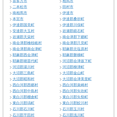
喜多方市
相馬市
二本松市
田村市
南相馬市
伊達市
本宮市
伊達郡桑折町
伊達郡国見町
伊達郡川俣町
安達郡大玉村
岩瀬郡鏡石町
岩瀬郡天栄村
南会津郡下郷町
南会津郡檜枝岐村
南会津郡只見町
南会津郡南会津町
耶麻郡北塩原村
耶麻郡西会津町
耶麻郡磐梯町
耶麻郡猪苗代町
河沼郡会津坂下町
河沼郡湯川村
河沼郡柳津町
大沼郡三島町
大沼郡金山町
大沼郡昭和村
大沼郡会津美里町
西白河郡西郷村
西白河郡泉崎村
西白河郡中島村
西白河郡矢吹町
東白川郡棚倉町
東白川郡矢祭町
東白川郡塙町
東白川郡鮫川村
石川郡石川町
石川郡玉川村
石川郡平田村
石川郡浅川町