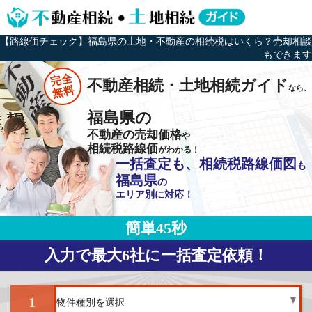
【路線価チェック】福島県の土地・不動産の相続税はいくら？売却相談
もできます
完全
不動産相続・土地相続ガイド
なら、
無料
福島県の
不動産の売却価格
や
相続税路線価
がわかる！
一括査定も、相続税路線価図
も
福島県
の
エリア別に対応！
簡単45秒
入力で最大6社に一括査定依頼！
1