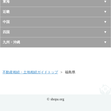
岩手県
神奈川県
山梨県
東海
宮城県
千葉県
長野県
愛知県
近畿
秋田県
埼玉県
新潟県
岐阜県
大阪府
中国
山形県
茨城県
富山県
三重県
京都府
鳥取県
四国
福島県
栃木県
石川県
静岡県
兵庫県
島根県
徳島県
九州・沖縄
群馬県
福井県
奈良県
岡山県
香川県
福岡県
滋賀県
広島県
愛媛県
佐賀県
和歌山県
山口県
高知県
不動産相続・土地相続ガイドトップ
長崎県
福島県
熊本県
大分県
© shopa.org
宮崎県