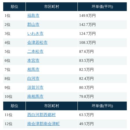
順位
市区町村
坪単価(平均)
1位
福島市
149.9万円
2位
郡山市
142.7万円
3位
いわき市
124.7万円
4位
会津若松市
108.3万円
5位
二本松市
87.6万円
6位
本宮市
83.5万円
7位
相馬市
82.5万円
8位
白河市
82.4万円
9位
須賀川市
80.3万円
10位
南相馬市
79.8万円
順位
市区町村
坪単価(平均)
11位
西白河郡西郷村
63.5万円
12位
南会津郡南会津町
49.5万円