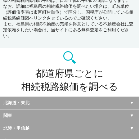
県の相続税路線価の平均は、日本全体の平均の0.8倍になります。
なお、詳細に福島県の相続税路線価を調べたい場合は、町名単位
（評価倍率表は市区町村単位）で区分し、国税庁が公開している相
続税路線価図へリンクさせているのでご確認ください。
また、福島県の相続不動産の売却を得意としている不動産会社に査
定依頼をしたい場合は、当サイトにある無料査定をご利用くださ
い。
都道府県ごとに
相続税路線価を調べる
北海道・東北
北海道
関東
青森県
東京都
北陸・甲信越