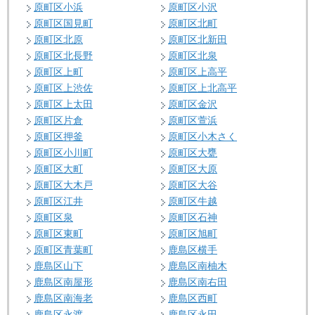
原町区小浜
原町区小沢
原町区国見町
原町区北町
原町区北原
原町区北新田
原町区北長野
原町区北泉
原町区上町
原町区上高平
原町区上渋佐
原町区上北高平
原町区上太田
原町区金沢
原町区片倉
原町区萱浜
原町区押釜
原町区小木さく
原町区小川町
原町区大甕
原町区大町
原町区大原
原町区大木戸
原町区大谷
原町区江井
原町区牛越
原町区泉
原町区石神
原町区東町
原町区旭町
原町区青葉町
鹿島区横手
鹿島区山下
鹿島区南柚木
鹿島区南屋形
鹿島区南右田
鹿島区南海老
鹿島区西町
鹿島区永渡
鹿島区永田