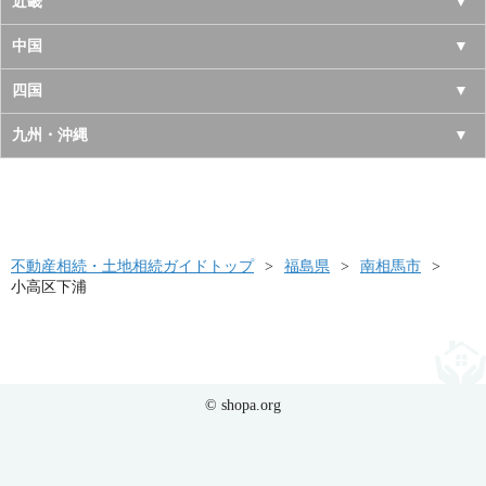
長野県
愛知県
近畿
秋田県
埼玉県
新潟県
岐阜県
大阪府
中国
山形県
茨城県
富山県
三重県
京都府
鳥取県
四国
福島県
栃木県
石川県
静岡県
兵庫県
島根県
徳島県
九州・沖縄
群馬県
福井県
奈良県
岡山県
香川県
福岡県
滋賀県
広島県
愛媛県
佐賀県
和歌山県
山口県
高知県
不動産相続・土地相続ガイドトップ
長崎県
福島県
南相馬市
小高区下浦
熊本県
大分県
宮崎県
© shopa.org
鹿児島県
沖縄県