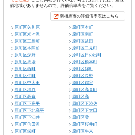
価地域がありませんので、評価倍率表をご覧ください。
南相馬市の評価倍率表はこちら
原町区矢川原
原町区本町
原町区米々沢
原町区南町
原町区三島町
原町区益田
原町区本陣前
原町区二見町
原町区深野
原町区日の出町
原町区馬場
原町区橋本町
原町区西町
原町区錦町
原町区仲町
原町区長野
原町区中太田
原町区鶴谷
原町区堤谷
原町区高見町
原町区高倉
原町区高
原町区下高平
原町区下渋佐
原町区下北高平
原町区下太田
原町区下江井
原町区雫
原町区信田沢
原町区桜井町
原町区栄町
原町区牛来