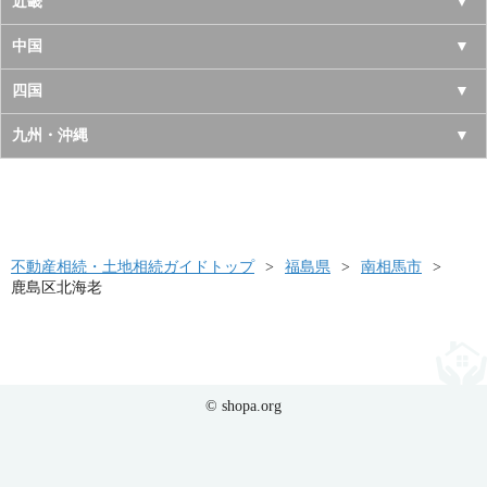
長野県
愛知県
近畿
秋田県
埼玉県
新潟県
岐阜県
大阪府
中国
山形県
茨城県
富山県
三重県
京都府
鳥取県
四国
福島県
栃木県
石川県
静岡県
兵庫県
島根県
徳島県
九州・沖縄
群馬県
福井県
奈良県
岡山県
香川県
福岡県
滋賀県
広島県
愛媛県
佐賀県
和歌山県
山口県
高知県
不動産相続・土地相続ガイドトップ
長崎県
福島県
南相馬市
鹿島区北海老
熊本県
大分県
宮崎県
© shopa.org
鹿児島県
沖縄県