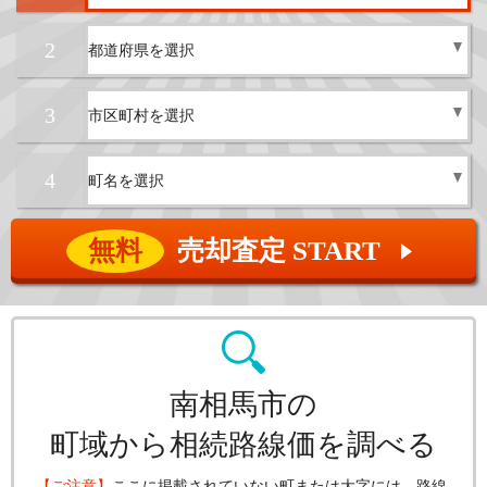
2
3
4
無料
売却査定 START
▲
南相馬市の
町域から相続路線価を調べる
【ご注意】
ここに掲載されていない町または大字には、路線