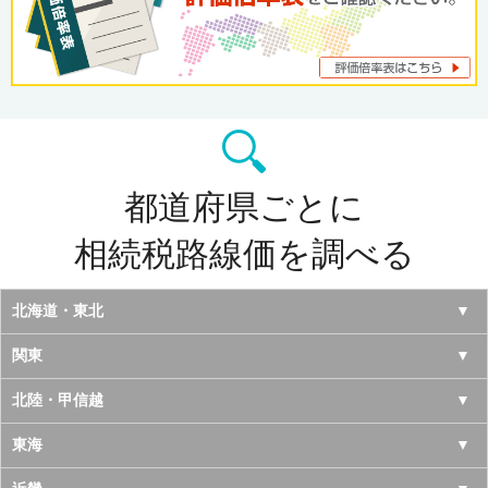
都道府県ごとに
相続税路線価を調べる
北海道・東北
北海道
関東
青森県
東京都
北陸・甲信越
岩手県
神奈川県
山梨県
東海
宮城県
千葉県