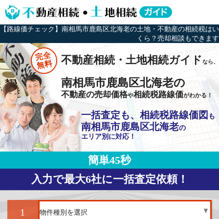
【路線価チェック】南相馬市鹿島区北海老の土地・不動産の相続税はい
くら？売却相談もできます
完全
不動産相続・土地相続ガイド
なら、
無料
南相馬市鹿島区北海老の
不動産の売却価格
相続税路線価
や
がわかる！
一括査定も、相続税路線価図
も
南相馬市鹿島区北海老
の
エリア別に対応！
簡単45秒
入力で最大6社に一括査定依頼！
1