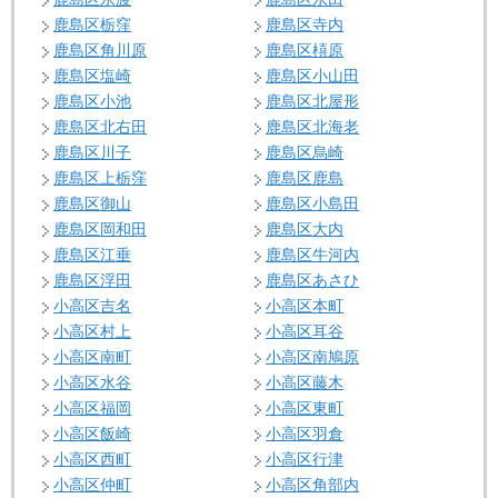
鹿島区栃窪
鹿島区寺内
鹿島区角川原
鹿島区橲原
鹿島区塩崎
鹿島区小山田
鹿島区小池
鹿島区北屋形
鹿島区北右田
鹿島区北海老
鹿島区川子
鹿島区烏崎
鹿島区上栃窪
鹿島区鹿島
鹿島区御山
鹿島区小島田
鹿島区岡和田
鹿島区大内
鹿島区江垂
鹿島区牛河内
鹿島区浮田
鹿島区あさひ
小高区吉名
小高区本町
小高区村上
小高区耳谷
小高区南町
小高区南鳩原
小高区水谷
小高区藤木
小高区福岡
小高区東町
小高区飯崎
小高区羽倉
小高区西町
小高区行津
小高区仲町
小高区角部内