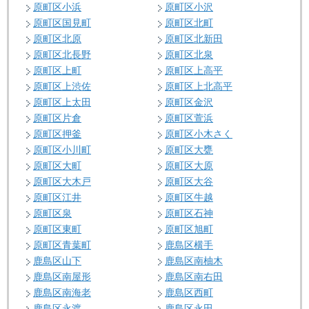
原町区小浜
原町区小沢
原町区国見町
原町区北町
原町区北原
原町区北新田
原町区北長野
原町区北泉
原町区上町
原町区上高平
原町区上渋佐
原町区上北高平
原町区上太田
原町区金沢
原町区片倉
原町区萱浜
原町区押釜
原町区小木さく
原町区小川町
原町区大甕
原町区大町
原町区大原
原町区大木戸
原町区大谷
原町区江井
原町区牛越
原町区泉
原町区石神
原町区東町
原町区旭町
原町区青葉町
鹿島区横手
鹿島区山下
鹿島区南柚木
鹿島区南屋形
鹿島区南右田
鹿島区南海老
鹿島区西町
鹿島区永渡
鹿島区永田