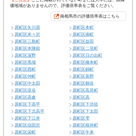
価地域がありませんので、評価倍率表をご覧ください。
南相馬市の評価倍率表はこちら
原町区矢川原
原町区本町
原町区米々沢
原町区南町
原町区三島町
原町区益田
原町区本陣前
原町区二見町
原町区深野
原町区日の出町
原町区馬場
原町区橋本町
原町区西町
原町区錦町
原町区仲町
原町区長野
原町区中太田
原町区鶴谷
原町区堤谷
原町区高見町
原町区高倉
原町区高
原町区下高平
原町区下渋佐
原町区下北高平
原町区下太田
原町区下江井
原町区雫
原町区信田沢
原町区桜井町
原町区栄町
原町区牛来