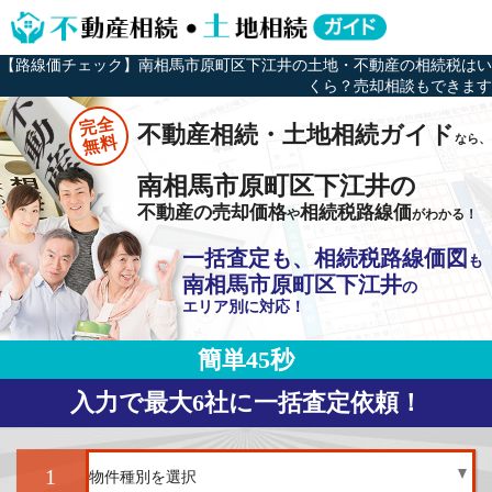
【路線価チェック】南相馬市原町区下江井の土地・不動産の相続税はい
くら？売却相談もできます
完全
不動産相続・土地相続ガイド
なら、
無料
南相馬市原町区下江井の
不動産の売却価格
相続税路線価
や
がわかる！
一括査定も、相続税路線価図
も
南相馬市原町区下江井
の
エリア別に対応！
簡単45秒
入力で最大6社に一括査定依頼！
1