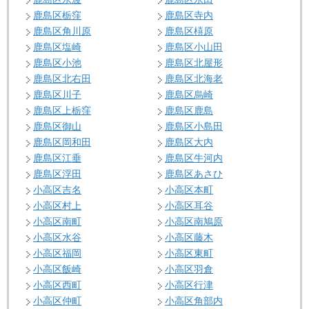
鹿島区栃窪
鹿島区寺内
鹿島区角川原
鹿島区橲原
鹿島区塩崎
鹿島区小山田
鹿島区小池
鹿島区北屋形
鹿島区北右田
鹿島区北海老
鹿島区川子
鹿島区烏崎
鹿島区上栃窪
鹿島区鹿島
鹿島区御山
鹿島区小島田
鹿島区岡和田
鹿島区大内
鹿島区江垂
鹿島区牛河内
鹿島区浮田
鹿島区あさひ
小高区吉名
小高区本町
小高区村上
小高区耳谷
小高区南町
小高区南鳩原
小高区水谷
小高区藤木
小高区福岡
小高区東町
小高区飯崎
小高区羽倉
小高区西町
小高区行津
小高区仲町
小高区角部内