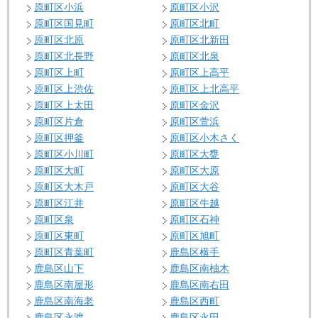
原町区小浜
原町区小沢
原町区国見町
原町区北町
原町区北原
原町区北新田
原町区北長野
原町区北泉
原町区上町
原町区上高平
原町区上渋佐
原町区上北高平
原町区上太田
原町区金沢
原町区片倉
原町区萱浜
原町区押釜
原町区小木さく
原町区小川町
原町区大甕
原町区大町
原町区大原
原町区大木戸
原町区大谷
原町区江井
原町区牛越
原町区泉
原町区石神
原町区東町
原町区旭町
原町区青葉町
鹿島区横手
鹿島区山下
鹿島区南柚木
鹿島区南屋形
鹿島区南右田
鹿島区南海老
鹿島区西町
鹿島区永渡
鹿島区永田