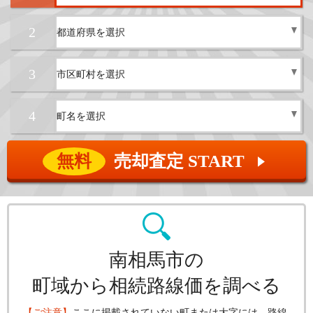
2
3
4
無料
売却査定 START
▲
南相馬市の
町域から相続路線価を調べる
【ご注意】
ここに掲載されていない町または大字には、路線