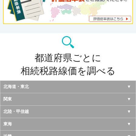
都道府県ごとに
相続税路線価を調べる
北海道・東北
北海道
関東
青森県
東京都
北陸・甲信越
岩手県
神奈川県
山梨県
東海
宮城県
千葉県