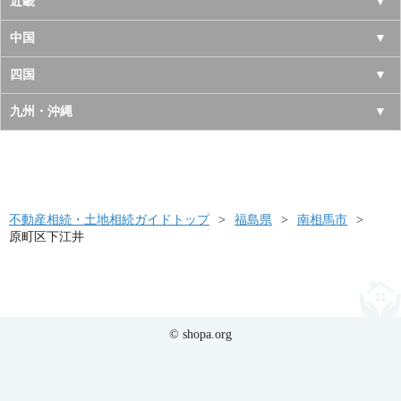
長野県
愛知県
近畿
秋田県
埼玉県
新潟県
岐阜県
大阪府
中国
山形県
茨城県
富山県
三重県
京都府
鳥取県
四国
福島県
栃木県
石川県
静岡県
兵庫県
島根県
徳島県
九州・沖縄
群馬県
福井県
奈良県
岡山県
香川県
福岡県
滋賀県
広島県
愛媛県
佐賀県
和歌山県
山口県
高知県
不動産相続・土地相続ガイドトップ
長崎県
福島県
南相馬市
原町区下江井
熊本県
大分県
宮崎県
© shopa.org
鹿児島県
沖縄県