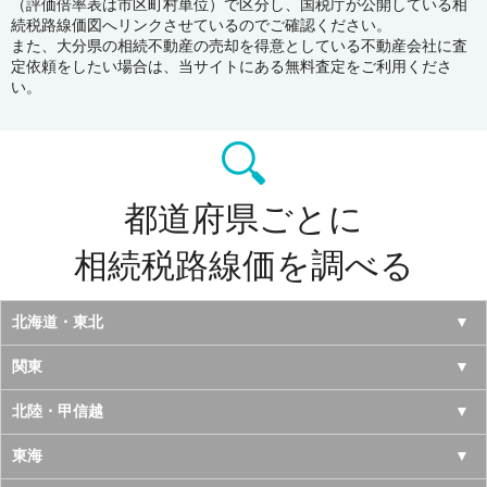
（評価倍率表は市区町村単位）で区分し、国税庁が公開している相
続税路線価図へリンクさせているのでご確認ください。
また、大分県の相続不動産の売却を得意としている不動産会社に査
定依頼をしたい場合は、当サイトにある無料査定をご利用くださ
い。
都道府県ごとに
相続税路線価を調べる
北海道・東北
北海道
関東
青森県
東京都
北陸・甲信越
岩手県
神奈川県
山梨県
東海