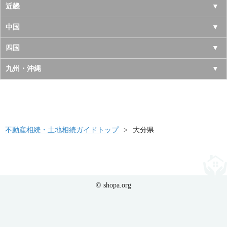
宮城県
千葉県
長野県
愛知県
近畿
秋田県
埼玉県
新潟県
岐阜県
大阪府
中国
山形県
茨城県
富山県
三重県
京都府
鳥取県
四国
福島県
栃木県
石川県
静岡県
兵庫県
島根県
徳島県
九州・沖縄
群馬県
福井県
奈良県
岡山県
香川県
福岡県
滋賀県
広島県
愛媛県
佐賀県
和歌山県
山口県
高知県
不動産相続・土地相続ガイドトップ
長崎県
大分県
熊本県
大分県
© shopa.org
宮崎県
鹿児島県