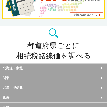
都道府県ごとに
相続税路線価を調べる
北海道・東北
北海道
関東
青森県
東京都
北陸・甲信越
岩手県
神奈川県
山梨県
東海
宮城県
千葉県