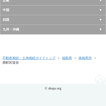
長野県
愛知県
近畿
秋田県
埼玉県
新潟県
岐阜県
大阪府
中国
山形県
茨城県
富山県
三重県
京都府
鳥取県
四国
福島県
栃木県
石川県
静岡県
兵庫県
島根県
徳島県
九州・沖縄
群馬県
福井県
奈良県
岡山県
香川県
福岡県
滋賀県
広島県
愛媛県
佐賀県
和歌山県
山口県
高知県
不動産相続・土地相続ガイドトップ
長崎県
福島県
南相馬市
原町区堤谷
熊本県
大分県
宮崎県
© shopa.org
鹿児島県
沖縄県