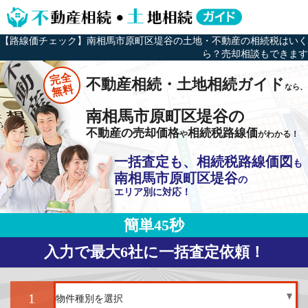
【路線価チェック】南相馬市原町区堤谷の土地・不動産の相続税はいく
ら？売却相談もできます
完全
不動産相続・土地相続ガイド
なら、
無料
南相馬市原町区堤谷の
不動産の売却価格
相続税路線価
や
がわかる！
一括査定も、相続税路線価図
も
南相馬市原町区堤谷
の
エリア別に対応！
簡単45秒
入力で最大6社に一括査定依頼！
1