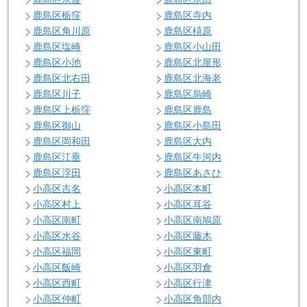
鹿島区栃窪
鹿島区寺内
鹿島区角川原
鹿島区橲原
鹿島区塩崎
鹿島区小山田
鹿島区小池
鹿島区北屋形
鹿島区北右田
鹿島区北海老
鹿島区川子
鹿島区烏崎
鹿島区上栃窪
鹿島区鹿島
鹿島区御山
鹿島区小島田
鹿島区岡和田
鹿島区大内
鹿島区江垂
鹿島区牛河内
鹿島区浮田
鹿島区あさひ
小高区吉名
小高区本町
小高区村上
小高区耳谷
小高区南町
小高区南鳩原
小高区水谷
小高区藤木
小高区福岡
小高区東町
小高区飯崎
小高区羽倉
小高区西町
小高区行津
小高区仲町
小高区角部内