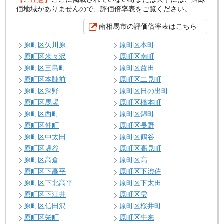
価地域がありませんので、評価倍率表をご覧ください。
南相馬市の評価倍率表はこちら
原町区矢川原
原町区本町
原町区米々沢
原町区南町
原町区三島町
原町区益田
原町区本陣前
原町区二見町
原町区深野
原町区日の出町
原町区馬場
原町区橋本町
原町区西町
原町区錦町
原町区仲町
原町区長野
原町区中太田
原町区鶴谷
原町区堤谷
原町区高見町
原町区高倉
原町区高
原町区下高平
原町区下渋佐
原町区下北高平
原町区下太田
原町区下江井
原町区雫
原町区信田沢
原町区桜井町
原町区栄町
原町区牛来