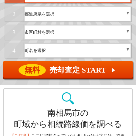
2
3
4
無料
売却査定 START
▲
南相馬市の
町域から相続路線価を調べる
【ご注意】
ここに掲載されていない町または大字には、路線