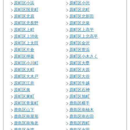
原町区小浜
原町区小沢
原町区国見町
原町区北町
原町区北原
原町区北新田
原町区北長野
原町区北泉
原町区上町
原町区上高平
原町区上渋佐
原町区上北高平
原町区上太田
原町区金沢
原町区片倉
原町区萱浜
原町区押釜
原町区小木さく
原町区小川町
原町区大甕
原町区大町
原町区大原
原町区大木戸
原町区大谷
原町区江井
原町区牛越
原町区泉
原町区石神
原町区東町
原町区旭町
原町区青葉町
鹿島区横手
鹿島区山下
鹿島区南柚木
鹿島区南屋形
鹿島区南右田
鹿島区南海老
鹿島区西町
鹿島区永渡
鹿島区永田