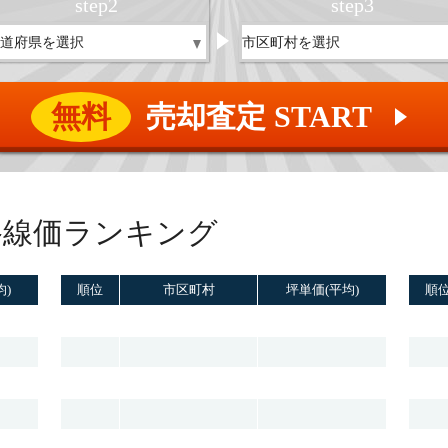
step
2
step
3
無料
売却査定 START
▲
路線価ランキング
均)
順位
市区町村
坪単価(平均)
順