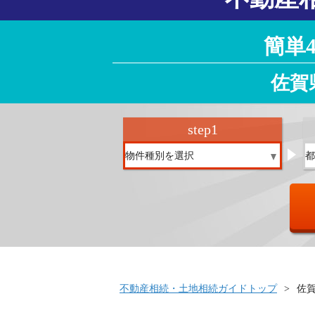
簡単
佐賀
step
1
不動産相続・土地相続ガイドトップ
佐