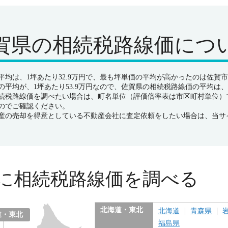
賀県の
相続税路線価につ
均は、1坪あたり32.9万円で、最も坪単価の平均が高かったのは佐賀市で
平均が、1坪あたり53.9万円なので、佐賀県の相続税路線価の平均は、
続税路線価を調べたい場合は、町名単位（評価倍率表は市区町村単位）
のでご確認ください。
産の売却を得意としている不動産会社に査定依頼をしたい場合は、当サ
に
相続税路線価を調べる
北海道・東北
北海道
青森県
道・東北
福島県