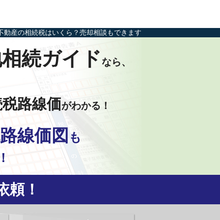
不動産の相続税はいくら？売却相談もできます
地相続ガイド
なら、
続税路線価
がわかる！
路線価図
も
！
依頼！