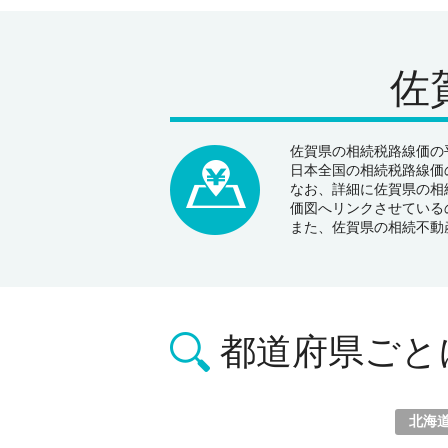
佐
佐賀県の相続税路線価の平
日本全国の相続税路線価の
なお、詳細に佐賀県の相
価図へリンクさせている
また、佐賀県の相続不動
都道府県ごと
北海
北海道
青森県
岩手県
宮城県
秋田県
山形県
福島県