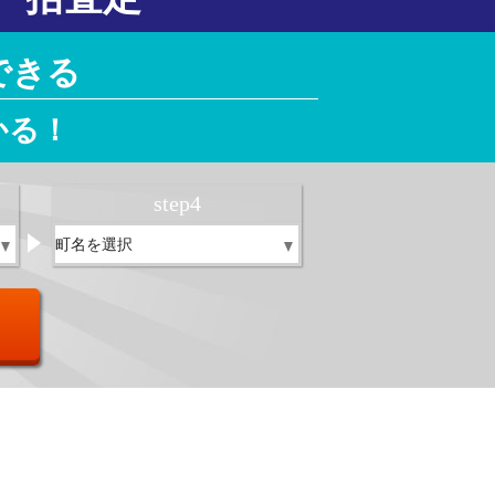
できる
かる！
step
4