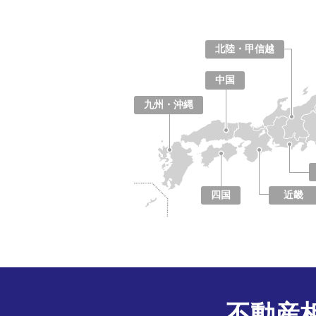
北陸・甲信越
山梨県
長野県
新潟県
富山県
石川県
福井県
中国
鳥取県
島根県
岡山県
広島県
山口県
九州・沖縄
福岡県
佐賀県
長崎県
熊本県
大分県
宮崎県
鹿児島県
沖縄県
四国
近畿
徳島県
香川県
愛媛県
高知県
大阪府
京都府
兵庫県
奈良県
滋賀県
和歌山県
不動産