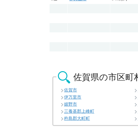
佐賀県の
市区町
佐賀市
伊万里市
嬉野市
三養基郡上峰町
杵島郡大町町