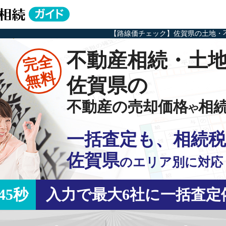
【路線価チェック】佐賀県の土地・
不動産相続・土
完全
無料
佐賀県の
不動産の売却価格
相
や
一括査定も、相続税
佐賀県
の
エリア別に対応
45秒
入力で最大6社に一括査定