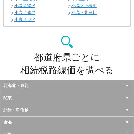
小高区蛯沢
小高区上根沢
小高区浦尻
小高区井田川
小高区泉沢
都道府県ごとに
相続税路線価を調べる
北海道・東北
北海道
関東
青森県
東京都
北陸・甲信越
岩手県
神奈川県
山梨県
東海
宮城県