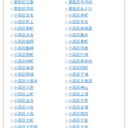
鹿島区江垂
鹿島区牛河内
鹿島区浮田
鹿島区あさひ
小高区吉名
小高区本町
小高区村上
小高区耳谷
小高区南町
小高区南鳩原
小高区水谷
小高区藤木
小高区福岡
小高区東町
小高区飯崎
小高区羽倉
小高区西町
小高区行津
小高区仲町
小高区角部内
小高区塚原
小高区田町
小高区関場
小高区下浦
小高区小屋木
小高区北鳩原
小高区川房
小高区神山
小高区上町
小高区上浦
小高区金谷
小高区片草
小高区小谷
小高区女場
小高区小高
小高区岡田
小高区大町
小高区大富
小高区大田和
小高区大井