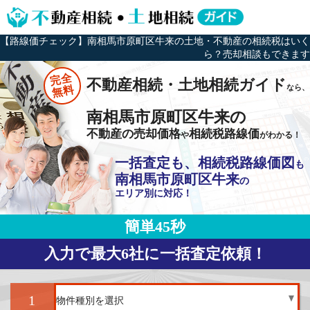
【路線価チェック】南相馬市原町区牛来の土地・不動産の相続税はいく
ら？売却相談もできます
完全
不動産相続・土地相続ガイド
なら、
無料
南相馬市原町区牛来の
不動産の売却価格
相続税路線価
や
がわかる！
一括査定も、相続税路線価図
も
南相馬市原町区牛来
の
エリア別に対応！
簡単45秒
入力で最大6社に一括査定依頼！
1