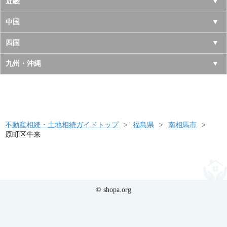
千葉県
長野県
愛知県
近畿
秋田県
埼玉県
新潟県
岐阜県
大阪府
中国
山形県
茨城県
富山県
三重県
京都府
鳥取県
四国
福島県
栃木県
石川県
静岡県
兵庫県
島根県
徳島県
九州・沖縄
群馬県
福井県
奈良県
岡山県
香川県
福岡県
滋賀県
広島県
愛媛県
佐賀県
和歌山県
山口県
高知県
不動産相続・土地相続ガイドトップ
長崎県
福島県
南相馬市
原町区牛来
熊本県
大分県
宮崎県
© shopa.org
鹿児島県
沖縄県