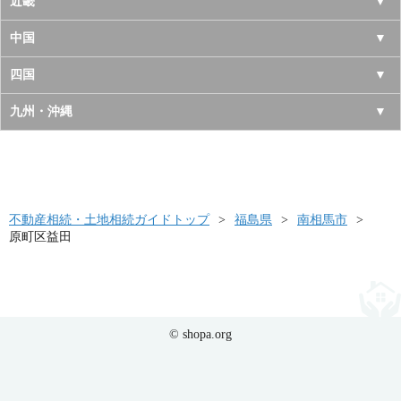
長野県
愛知県
近畿
秋田県
埼玉県
新潟県
岐阜県
大阪府
中国
山形県
茨城県
富山県
三重県
京都府
鳥取県
四国
福島県
栃木県
石川県
静岡県
兵庫県
島根県
徳島県
九州・沖縄
群馬県
福井県
奈良県
岡山県
香川県
福岡県
滋賀県
広島県
愛媛県
佐賀県
和歌山県
山口県
高知県
不動産相続・土地相続ガイドトップ
長崎県
福島県
南相馬市
原町区益田
熊本県
大分県
宮崎県
© shopa.org
鹿児島県
沖縄県