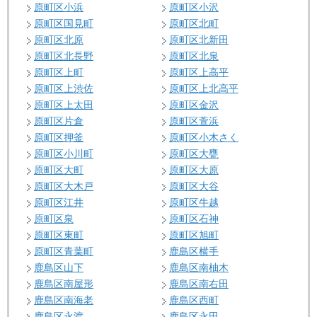
原町区小浜
原町区小沢
原町区国見町
原町区北町
原町区北原
原町区北新田
原町区北長野
原町区北泉
原町区上町
原町区上高平
原町区上渋佐
原町区上北高平
原町区上太田
原町区金沢
原町区片倉
原町区萱浜
原町区押釜
原町区小木さく
原町区小川町
原町区大甕
原町区大町
原町区大原
原町区大木戸
原町区大谷
原町区江井
原町区牛越
原町区泉
原町区石神
原町区東町
原町区旭町
原町区青葉町
鹿島区横手
鹿島区山下
鹿島区南柚木
鹿島区南屋形
鹿島区南右田
鹿島区南海老
鹿島区西町
鹿島区永渡
鹿島区永田