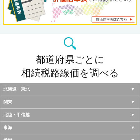
都道府県ごとに
相続税路線価を調べる
北海道・東北
北海道
関東
青森県
東京都
北陸・甲信越
岩手県
神奈川県
山梨県
東海
宮城県
千葉県