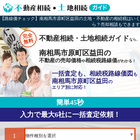
【路線価チェック】南相馬市原町区益田の土地・不動産の相続税はいく
ら？売却相談もできます
完全
不動産相続・土地相続ガイド
なら、
無料
南相馬市原町区益田の
不動産の売却価格
相続税路線価
や
がわかる！
一括査定も、相続税路線価図
も
南相馬市原町区益田
の
エリア別に対応！
簡単45秒
入力で最大6社に一括査定依頼！
1