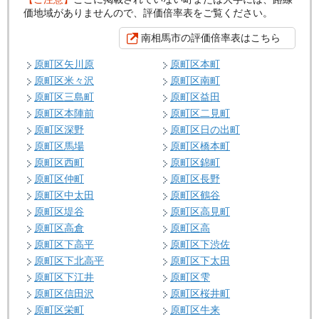
価地域がありませんので、評価倍率表をご覧ください。
南相馬市の評価倍率表はこちら
原町区矢川原
原町区本町
原町区米々沢
原町区南町
原町区三島町
原町区益田
原町区本陣前
原町区二見町
原町区深野
原町区日の出町
原町区馬場
原町区橋本町
原町区西町
原町区錦町
原町区仲町
原町区長野
原町区中太田
原町区鶴谷
原町区堤谷
原町区高見町
原町区高倉
原町区高
原町区下高平
原町区下渋佐
原町区下北高平
原町区下太田
原町区下江井
原町区雫
原町区信田沢
原町区桜井町
原町区栄町
原町区牛来