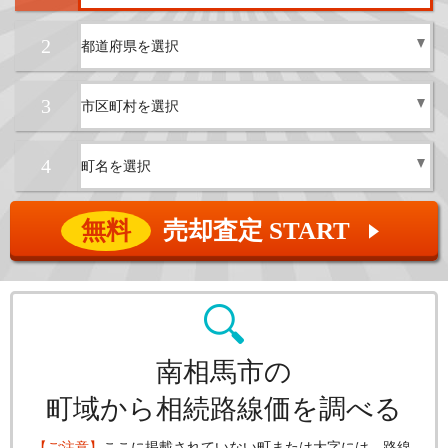
2
3
4
無料
売却査定 START
▲
南相馬市の
町域から相続路線価を調べる
【ご注意】
ここに掲載されていない町または大字には、路線