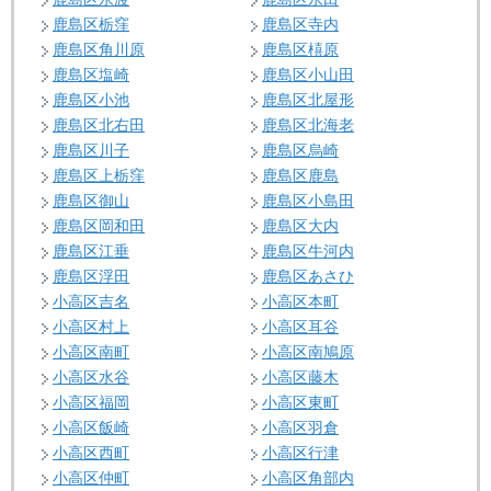
鹿島区栃窪
鹿島区寺内
鹿島区角川原
鹿島区橲原
鹿島区塩崎
鹿島区小山田
鹿島区小池
鹿島区北屋形
鹿島区北右田
鹿島区北海老
鹿島区川子
鹿島区烏崎
鹿島区上栃窪
鹿島区鹿島
鹿島区御山
鹿島区小島田
鹿島区岡和田
鹿島区大内
鹿島区江垂
鹿島区牛河内
鹿島区浮田
鹿島区あさひ
小高区吉名
小高区本町
小高区村上
小高区耳谷
小高区南町
小高区南鳩原
小高区水谷
小高区藤木
小高区福岡
小高区東町
小高区飯崎
小高区羽倉
小高区西町
小高区行津
小高区仲町
小高区角部内