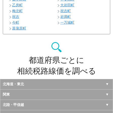
乙房町
大岩田町
梅北町
祝吉町
祝吉
岩満町
今町
一万城町
菖蒲原町
都道府県ごとに
相続税路線価を調べる
北海道・東北
北海道
関東
青森県
東京都
北陸・甲信越