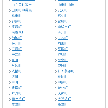
山之口町富吉
山田町山田
山田町中霧島
安久町
牟田町
宮丸町
都原町
都島町
蓑原町
南横市町
南鷹尾町
美川町
御池町
丸谷町
松元町
前田町
広原町
平塚町
平江町
姫城町
東町
早水町
早鈴町
花繰町
八幡町
野々美谷町
西町
夏尾町
中町
中原町
豊満町
都北町
年見町
天神町
妻ケ丘町
太郎坊町
立野町
高野町