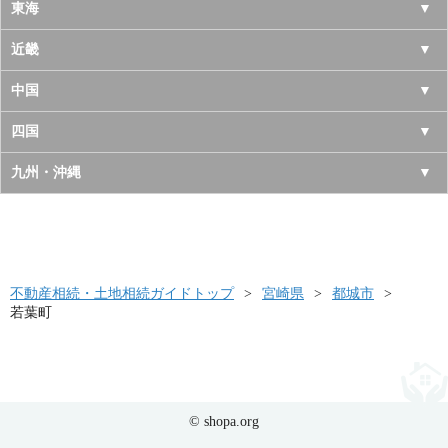
岩手県
神奈川県
山梨県
東海
宮城県
千葉県
長野県
愛知県
近畿
秋田県
埼玉県
新潟県
岐阜県
大阪府
中国
山形県
茨城県
富山県
三重県
京都府
鳥取県
四国
福島県
栃木県
石川県
静岡県
兵庫県
島根県
徳島県
九州・沖縄
群馬県
福井県
奈良県
岡山県
香川県
福岡県
滋賀県
広島県
愛媛県
佐賀県
和歌山県
山口県
高知県
不動産相続・土地相続ガイドトップ
長崎県
宮崎県
都城市
若葉町
熊本県
大分県
宮崎県
© shopa.org