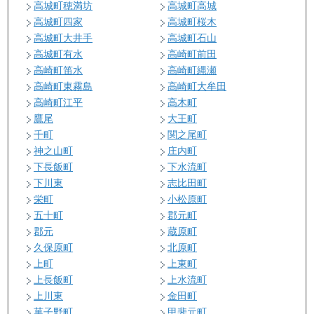
高城町穂満坊
高城町高城
高城町四家
高城町桜木
高城町大井手
高城町石山
高城町有水
高崎町前田
高崎町笛水
高崎町縄瀬
高崎町東霧島
高崎町大牟田
高崎町江平
高木町
鷹尾
大王町
千町
関之尾町
神之山町
庄内町
下長飯町
下水流町
下川東
志比田町
栄町
小松原町
五十町
郡元町
郡元
蔵原町
久保原町
北原町
上町
上東町
上長飯町
上水流町
上川東
金田町
菓子野町
甲斐元町