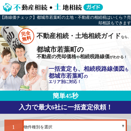
【路線価チェック】都城市若葉町の土地・不動産の相続税はいくら？売
却相談もできます
完全
不動産相続・土地相続ガイド
なら、
無料
都城市若葉町の
不動産の売却価格
相続税路線価
や
がわかる！
一括査定も、相続税路線価図
も
都城市若葉町
の
エリア別に対応！
簡単45秒
入力で最大6社に一括査定依頼！
1