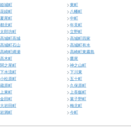
姫城町
東町
花繰町
八幡町
夏尾町
中町
都北町
年見町
太郎坊町
立野町
高城町高城
高城町四家
高城町石山
高城町有水
高崎町縄瀬
高崎町東霧島
高木町
鷹尾
関之尾町
神之山町
下水流町
下川東
小松原町
五十町
蔵原町
久保原町
上東町
上長飯町
金田町
菓子野町
大岩田町
梅北町
岩満町
今町