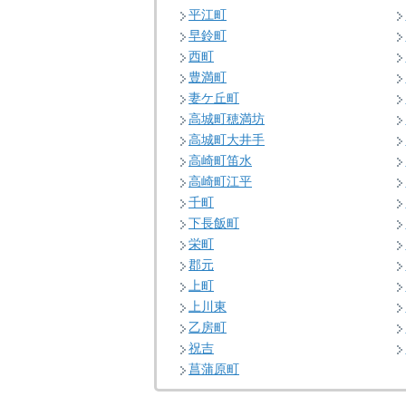
平江町
早鈴町
西町
豊満町
妻ケ丘町
高城町穂満坊
高城町大井手
高崎町笛水
高崎町江平
千町
下長飯町
栄町
郡元
上町
上川東
乙房町
祝吉
菖蒲原町