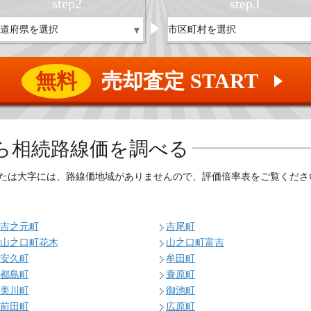
step
2
step
3
無料
売却査定 START
▲
ら相続路線価を調べる
たは大字には、路線価地域がありませんので、評価倍率表をご覧くださ
吉之元町
吉尾町
山之口町花木
山之口町富吉
安久町
牟田町
都島町
蓑原町
美川町
御池町
前田町
広原町