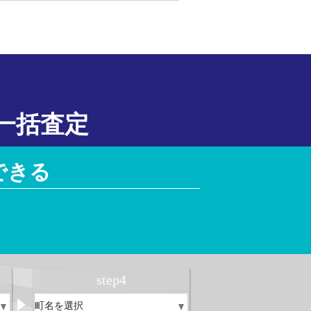
一括査定
できる
！
step
4