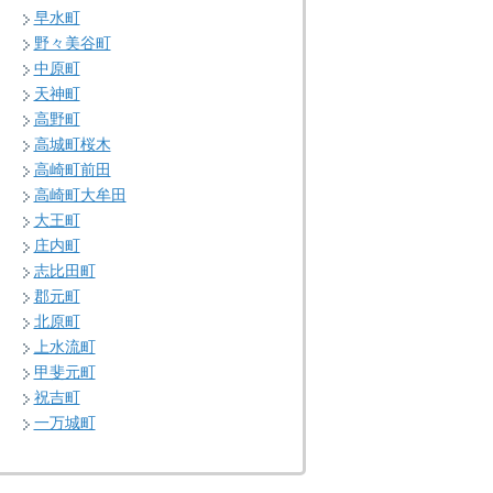
早水町
野々美谷町
中原町
天神町
高野町
高城町桜木
高崎町前田
高崎町大牟田
大王町
庄内町
志比田町
郡元町
北原町
上水流町
甲斐元町
祝吉町
一万城町