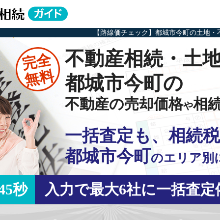
【路線価チェック】都城市今町の土地・
不動産相続・土
完全
無料
都城市今町の
不動産の売却価格
相
や
一括査定も、相続税
都城市今町
の
エリア別
45秒
入力で最大6社に一括査定