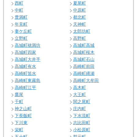
西町
夏尾町
中町
中原町
豊満町
都北町
年見町
天神町
妻ケ丘町
太郎坊町
立野町
高野町
高城町穂満坊
高城町高城
高城町四家
高城町桜木
高城町大井手
高城町石山
高城町有水
高崎町前田
高崎町笛水
高崎町縄瀬
高崎町東霧島
高崎町大牟田
高崎町江平
高木町
鷹尾
大王町
千町
関之尾町
神之山町
庄内町
下長飯町
下水流町
下川東
志比田町
栄町
小松原町
五十町
郡元町