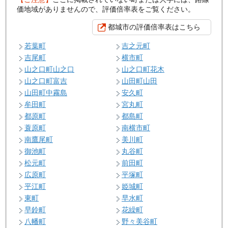
価地域がありませんので、評価倍率表をご覧ください。
都城市の評価倍率表はこちら
若葉町
吉之元町
吉尾町
横市町
山之口町山之口
山之口町花木
山之口町富吉
山田町山田
山田町中霧島
安久町
牟田町
宮丸町
都原町
都島町
蓑原町
南横市町
南鷹尾町
美川町
御池町
丸谷町
松元町
前田町
広原町
平塚町
平江町
姫城町
東町
早水町
早鈴町
花繰町
八幡町
野々美谷町