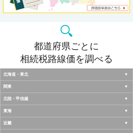
都道府県ごとに
相続税路線価を調べる
北海道・東北
北海道
関東
青森県
東京都
北陸・甲信越
岩手県
神奈川県
山梨県
東海
宮城県
千葉県
長野県
愛知県
近畿