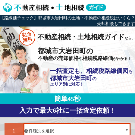
【路線価チェック】都城市大岩田町の土地・不動産の相続税はいくら？
売却相談もできます
完全
不動産相続・土地相続ガイド
なら、
無料
都城市大岩田町の
不動産の売却価格
相続税路線価
や
がわかる！
一括査定も、相続税路線価図
も
都城市大岩田町
の
エリア別に対応！
簡単45秒
入力で最大6社に一括査定依頼！
1