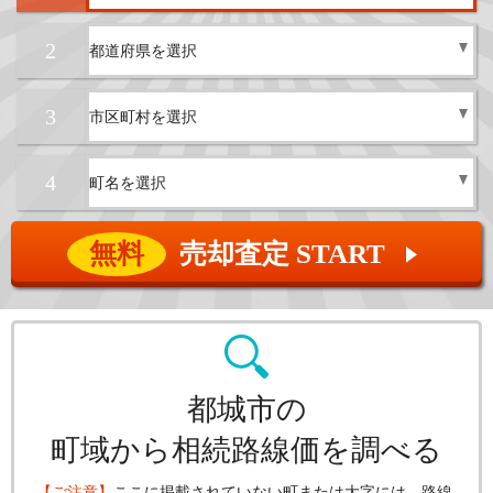
2
3
4
無料
売却査定 START
▲
都城市の
町域から相続路線価を調べる
【ご注意】
ここに掲載されていない町または大字には、路線