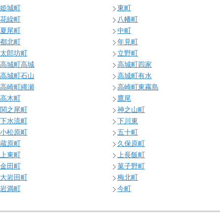
姫城町
東町
花繰町
八幡町
夏尾町
中町
都北町
年見町
太郎坊町
立野町
高城町高城
高城町四家
高城町石山
高城町有水
高崎町縄瀬
高崎町東霧島
高木町
鷹尾
関之尾町
神之山町
下水流町
下川東
小松原町
五十町
蔵原町
久保原町
上東町
上長飯町
金田町
菓子野町
大岩田町
梅北町
岩満町
今町