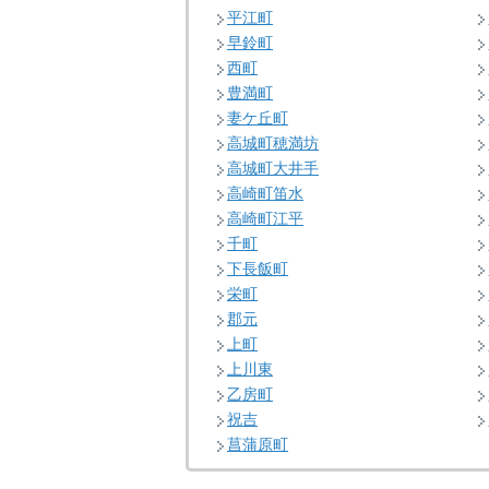
平江町
早鈴町
西町
豊満町
妻ケ丘町
高城町穂満坊
高城町大井手
高崎町笛水
高崎町江平
千町
下長飯町
栄町
郡元
上町
上川東
乙房町
祝吉
菖蒲原町