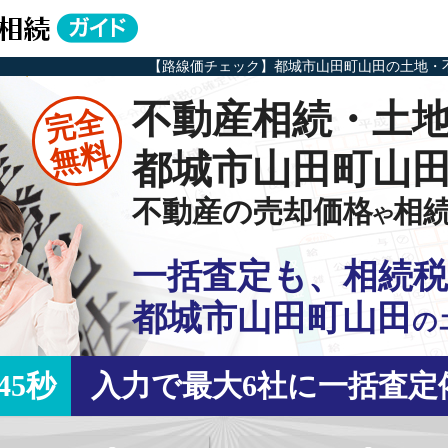
【路線価チェック】都城市山田町山田の土地・
不動産相続・土
完全
無料
都城市山田町山
不動産の売却価格
相
や
一括査定も、相続税
都城市山田町山田
の
45秒
入力で最大6社に一括査定