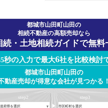
都城市山田町山田の
相続不動産の高額売却なら
相続・土地相続ガイドで無料
6
45秒の入力で最大
社を比較検討
都城市山田町山田の
不動産売却が得意な会社が見つかる
step
2
step
3