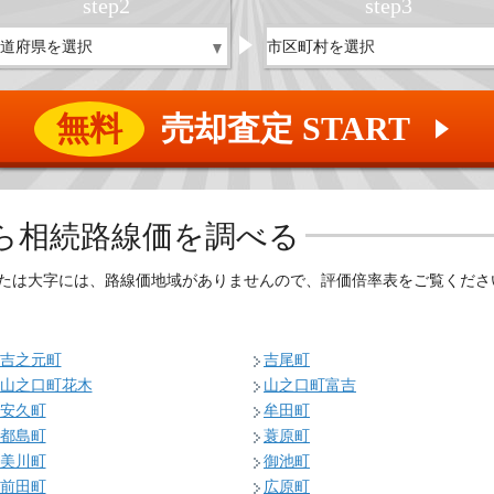
step
2
step
3
無料
売却査定 START
▲
ら相続路線価を調べる
たは大字には、路線価地域がありませんので、評価倍率表をご覧くださ
吉之元町
吉尾町
山之口町花木
山之口町富吉
安久町
牟田町
都島町
蓑原町
美川町
御池町
前田町
広原町