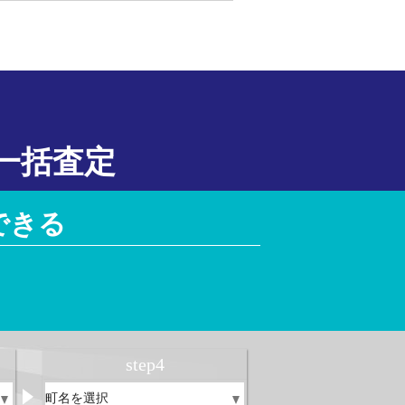
一括査定
できる
！
step
4