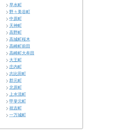
早水町
野々美谷町
中原町
天神町
高野町
高城町桜木
高崎町前田
高崎町大牟田
大王町
庄内町
志比田町
郡元町
北原町
上水流町
甲斐元町
祝吉町
一万城町