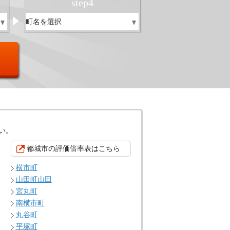
step
4
い。
都城市の評価倍率表はこちら
横市町
山田町山田
宮丸町
南横市町
丸谷町
平塚町