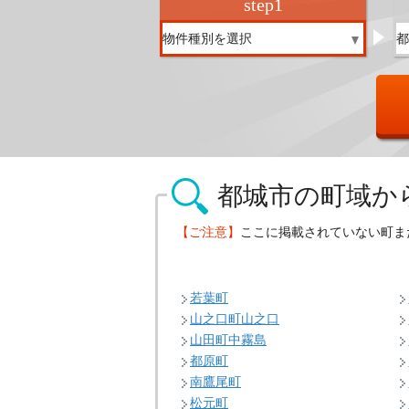
step
1
都城市の
町域か
【ご注意】
ここに掲載されていない町ま
若葉町
山之口町山之口
山田町中霧島
都原町
南鷹尾町
松元町