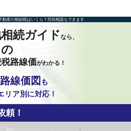
不動産の相続税はいくら？売却相談もできます
地相続ガイド
なら、
田の
続税路線価
がわかる！
路線価図
も
エリア別に対応！
依頼！