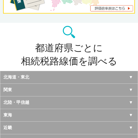
都道府県ごとに
相続税路線価を調べる
北海道・東北
北海道
関東
青森県
東京都
北陸・甲信越
岩手県
神奈川県
山梨県
東海
宮城県
千葉県
長野県
愛知県
近畿