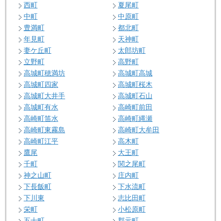
西町
夏尾町
中町
中原町
豊満町
都北町
年見町
天神町
妻ケ丘町
太郎坊町
立野町
高野町
高城町穂満坊
高城町高城
高城町四家
高城町桜木
高城町大井手
高城町石山
高城町有水
高崎町前田
高崎町笛水
高崎町縄瀬
高崎町東霧島
高崎町大牟田
高崎町江平
高木町
鷹尾
大王町
千町
関之尾町
神之山町
庄内町
下長飯町
下水流町
下川東
志比田町
栄町
小松原町
五十町
郡元町