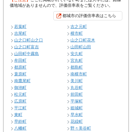
価地域がありませんので、評価倍率表をご覧ください。
都城市の評価倍率表はこちら
若葉町
吉之元町
吉尾町
横市町
山之口町山之口
山之口町花木
山之口町富吉
山田町山田
山田町中霧島
安久町
牟田町
宮丸町
都原町
都島町
蓑原町
南横市町
南鷹尾町
美川町
御池町
丸谷町
松元町
前田町
広原町
平塚町
平江町
姫城町
東町
早水町
早鈴町
花繰町
八幡町
野々美谷町