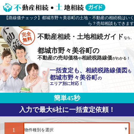
【路線価チェック】都城市野々美谷町の土地・不動産の相続税はいく
ら？売却相談もできます
完全
不動産相続・土地相続ガイド
なら、
無料
都城市野々美谷町の
不動産の売却価格
相続税路線価
や
がわかる！
一括査定も、相続税路線価図
も
都城市野々美谷町
の
エリア別に対応！
簡単45秒
入力で最大6社に一括査定依頼！
1