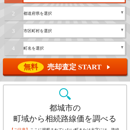
2
3
4
無料
売却査定 START
▲
都城市の
町域から相続路線価を調べる
【ご注意】
ここに掲載されていない町または大字には、路線