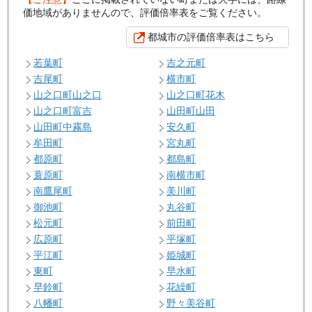
価地域がありませんので、評価倍率表をご覧ください。
都城市の評価倍率表はこちら
若葉町
吉之元町
吉尾町
横市町
山之口町山之口
山之口町花木
山之口町富吉
山田町山田
山田町中霧島
安久町
牟田町
宮丸町
都原町
都島町
蓑原町
南横市町
南鷹尾町
美川町
御池町
丸谷町
松元町
前田町
広原町
平塚町
平江町
姫城町
東町
早水町
早鈴町
花繰町
八幡町
野々美谷町