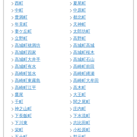
西町
夏尾町
中町
中原町
豊満町
都北町
年見町
天神町
妻ケ丘町
太郎坊町
立野町
高野町
高城町穂満坊
高城町高城
高城町四家
高城町桜木
高城町大井手
高城町石山
高城町有水
高崎町前田
高崎町笛水
高崎町縄瀬
高崎町東霧島
高崎町大牟田
高崎町江平
高木町
鷹尾
大王町
千町
関之尾町
神之山町
庄内町
下長飯町
下水流町
下川東
志比田町
栄町
小松原町
五十町
郡元町