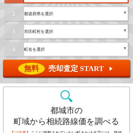
2
3
4
無料
売却査定 START
▲
都城市の
町域から相続路線価を調べる
【ご注意】
ここに掲載されていない町または大字には、路線