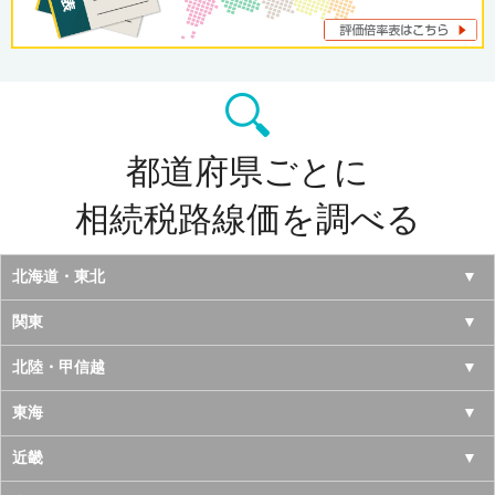
都道府県ごとに
相続税路線価を調べる
北海道・東北
北海道
関東
青森県
東京都
北陸・甲信越
岩手県
神奈川県
山梨県
東海
宮城県
千葉県
長野県
愛知県
近畿