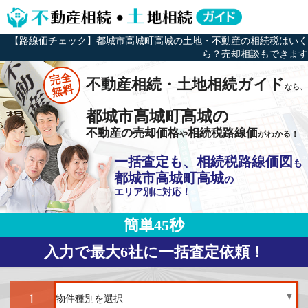
【路線価チェック】都城市高城町高城の土地・不動産の相続税はいく
ら？売却相談もできます
完全
不動産相続・土地相続ガイド
なら、
無料
都城市高城町高城の
不動産の売却価格
相続税路線価
や
がわかる！
一括査定も、相続税路線価図
も
都城市高城町高城
の
エリア別に対応！
簡単45秒
入力で最大6社に一括査定依頼！
1