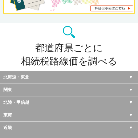
都道府県ごとに
相続税路線価を調べる
北海道・東北
北海道
関東
青森県
東京都
北陸・甲信越
岩手県
神奈川県
山梨県
東海
宮城県
千葉県
長野県
愛知県
近畿