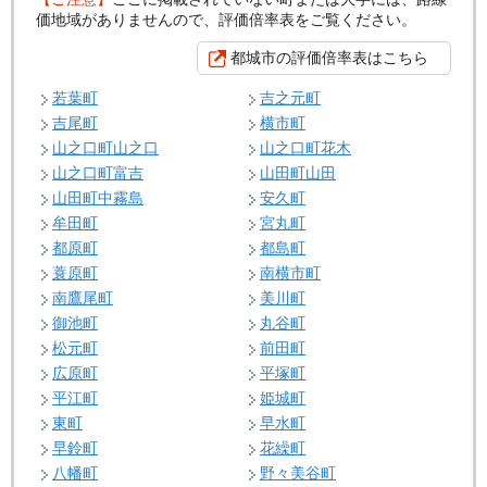
価地域がありませんので、評価倍率表をご覧ください。
都城市の評価倍率表はこちら
若葉町
吉之元町
吉尾町
横市町
山之口町山之口
山之口町花木
山之口町富吉
山田町山田
山田町中霧島
安久町
牟田町
宮丸町
都原町
都島町
蓑原町
南横市町
南鷹尾町
美川町
御池町
丸谷町
松元町
前田町
広原町
平塚町
平江町
姫城町
東町
早水町
早鈴町
花繰町
八幡町
野々美谷町