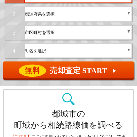
2
3
4
無料
売却査定 START
▲
都城市の
町域から相続路線価を調べる
【ご注意】
ここに掲載されていない町または大字には、路線