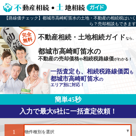
【路線価チェック】都城市高崎町笛水の土地・不動産の相続税はいく
ら？売却相談もできます
完全
不動産相続・土地相続ガイド
なら、
無料
都城市高崎町笛水の
不動産の売却価格
相続税路線価
や
がわかる！
一括査定も、相続税路線価図
も
都城市高崎町笛水
の
エリア別に対応！
簡単45秒
入力で最大6社に一括査定依頼！
1