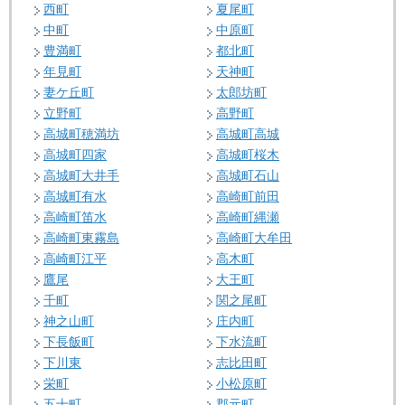
西町
夏尾町
中町
中原町
豊満町
都北町
年見町
天神町
妻ケ丘町
太郎坊町
立野町
高野町
高城町穂満坊
高城町高城
高城町四家
高城町桜木
高城町大井手
高城町石山
高城町有水
高崎町前田
高崎町笛水
高崎町縄瀬
高崎町東霧島
高崎町大牟田
高崎町江平
高木町
鷹尾
大王町
千町
関之尾町
神之山町
庄内町
下長飯町
下水流町
下川東
志比田町
栄町
小松原町
五十町
郡元町