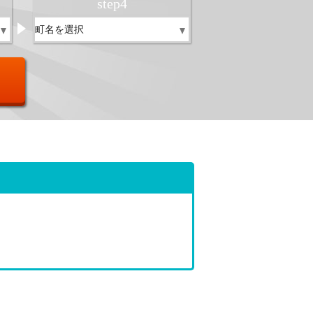
step
4