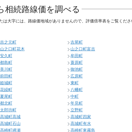
ら相続路線価を調べる
たは大字には、路線価地域がありませんので、評価倍率表をご覧くださ
吉之元町
吉尾町
山之口町花木
山之口町富吉
安久町
牟田町
都島町
蓑原町
美川町
御池町
前田町
広原町
姫城町
東町
花繰町
八幡町
夏尾町
中町
都北町
年見町
太郎坊町
立野町
高城町高城
高城町四家
高城町石山
高城町有水
高崎町縄瀬
高崎町東霧島