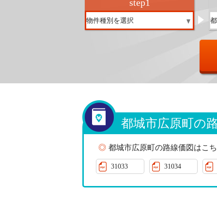
step
1
都城市広原町の
都城市広原町の路線価図はこち
31033
31034