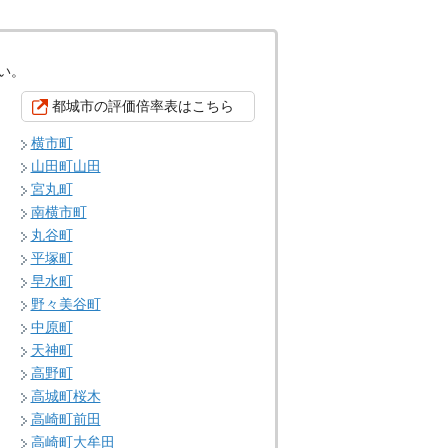
い。
都城市の評価倍率表はこちら
横市町
山田町山田
宮丸町
南横市町
丸谷町
平塚町
早水町
野々美谷町
中原町
天神町
高野町
高城町桜木
高崎町前田
高崎町大牟田