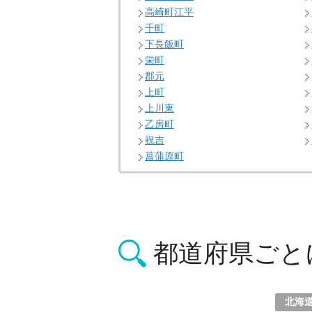
高崎町江平
千町
下長飯町
栄町
郡元
上町
上川東
乙房町
祝吉
菖蒲原町
都道府県ごと
北海