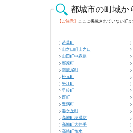
都城市の
町域か
【ご注意】
ここに掲載されていない町ま
若葉町
山之口町山之口
山田町中霧島
都原町
南鷹尾町
松元町
平江町
早鈴町
西町
豊満町
妻ケ丘町
高城町穂満坊
高城町大井手
高崎町笛水