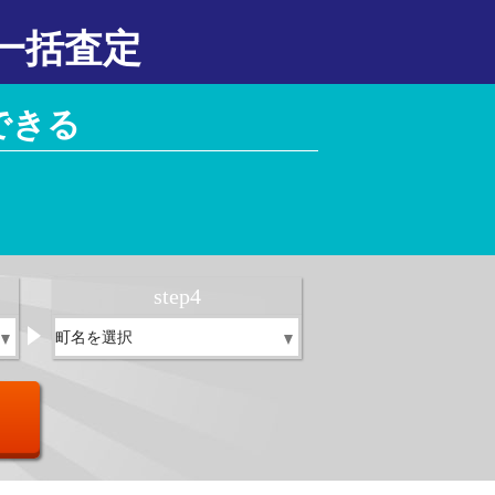
一括査定
できる
！
step
4