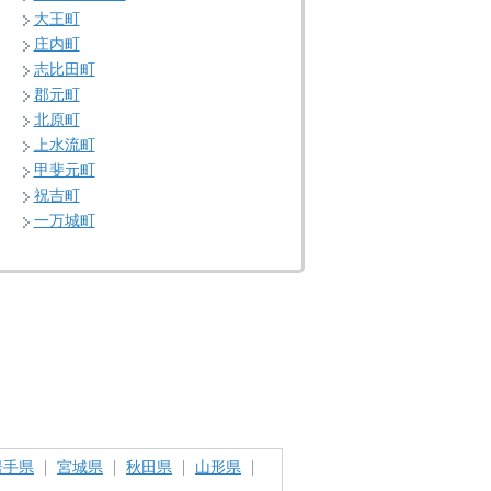
大王町
庄内町
志比田町
郡元町
北原町
上水流町
甲斐元町
祝吉町
一万城町
岩手県
宮城県
秋田県
山形県