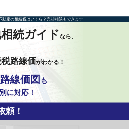
不動産の相続税はいくら？売却相談もできます
地相続ガイド
なら、
続税路線価
がわかる！
路線価図
も
別に対応！
依頼！