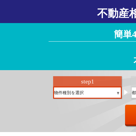
不動産
簡単
step
1