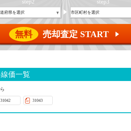
step
2
step
3
無料
売却査定 START
▲
路線価一覧
ら
31042
31043