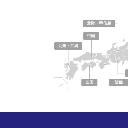
北海道
青森県
岩手県
宮城県
秋田県
山形県
福島県
北陸・甲信越
山梨県
長野県
新潟県
富山県
石川県
福井県
中国
鳥取県
島根県
岡山県
広島県
山口県
九州・沖縄
福岡県
佐賀県
長崎県
熊本県
大分県
宮崎県
鹿児島県
沖縄県
四国
近畿
徳島県
香川県
愛媛県
高知県
大阪府
京都府
兵庫県
奈良県
滋賀県
和歌山県