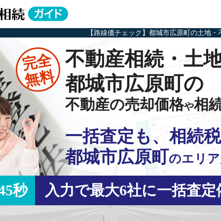
【路線価チェック】都城市広原町の土地・
不動産相続・土
完全
無料
都城市広原町の
不動産の売却価格
相
や
一括査定も、相続税
都城市広原町
の
エリア
45秒
入力で最大6社に一括査定