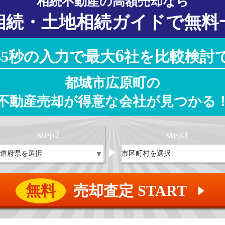
相続不動産の高額売却なら
相続・土地相続ガイドで無料
6
45秒の入力で最大
社を比較検討
都城市広原町の
不動産売却が得意な会社が見つかる
step
2
step
3
無料
売却査定 START
▲