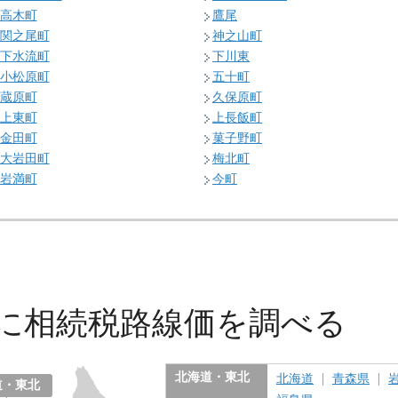
高木町
鷹尾
関之尾町
神之山町
下水流町
下川東
小松原町
五十町
蔵原町
久保原町
上東町
上長飯町
金田町
菓子野町
大岩田町
梅北町
岩満町
今町
に
相続税路線価を調べる
北海道・東北
北海道
青森県
道・東北