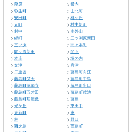
葭原
横内
弥生町
山北町
安田町
桃ケ丘
元町
村中新町
村中
南外山
緑町
三ツ渕原新田
三ツ渕
間々本町
間々原新田
間々
本庄
堀の内
文津
舟津
二重堀
藤島町向江
藤島町梵天
藤島町中島
藤島町徳願寺
藤島町出口
藤島町五才田
藤島町鏡池
藤島町居屋敷
藤島
光ケ丘
東田中
東新町
東
林
野口
西之島
西島町