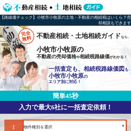
【路線価チェック】小牧市小牧原の土地・不動産の相続税はいくら？売
却相談もできます
完全
不動産相続・土地相続ガイド
なら、
無料
小牧市小牧原の
不動産の売却価格
相続税路線価
や
がわかる！
一括査定も、相続税路線価図
も
小牧市小牧原
の
エリア別に対応！
簡単45秒
入力で最大6社に一括査定依頼！
1