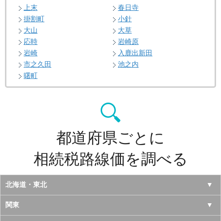
上末
春日寺
掛割町
小針
大山
大草
応時
岩崎原
岩崎
入鹿出新田
市之久田
池之内
曙町
都道府県ごとに
相続税路線価を調べる
北海道・東北
北海道
関東