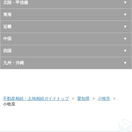
青森県
東京都
北陸・甲信越
岩手県
神奈川県
山梨県
東海
宮城県
千葉県
長野県
愛知県
近畿
秋田県
埼玉県
新潟県
岐阜県
大阪府
中国
山形県
茨城県
富山県
三重県
京都府
鳥取県
四国
福島県
栃木県
石川県
静岡県
兵庫県
島根県
徳島県
九州・沖縄
群馬県
福井県
奈良県
岡山県
香川県
福岡県
滋賀県
広島県
愛媛県
佐賀県
和歌山県
山口県
高知県
不動産相続・土地相続ガイドトップ
長崎県
愛知県
小牧市
小牧原
熊本県
大分県