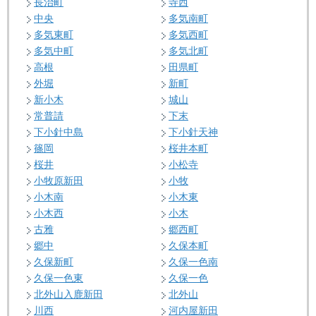
長治町
寺西
中央
多気南町
多気東町
多気西町
多気中町
多気北町
高根
田県町
外堀
新町
新小木
城山
常普請
下末
下小針中島
下小針天神
篠岡
桜井本町
桜井
小松寺
小牧原新田
小牧
小木南
小木東
小木西
小木
古雅
郷西町
郷中
久保本町
久保新町
久保一色南
久保一色東
久保一色
北外山入鹿新田
北外山
川西
河内屋新田