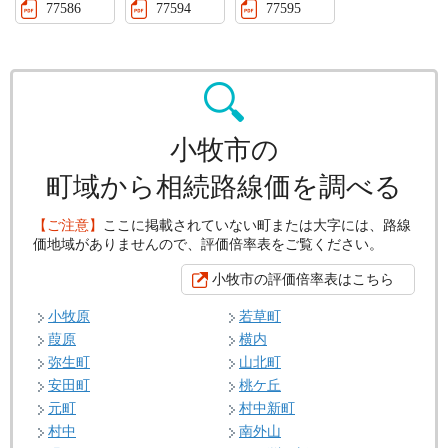
77586
77594
77595
小牧市の
町域から相続路線価を調べる
【ご注意】
ここに掲載されていない町または大字には、路線
価地域がありませんので、評価倍率表をご覧ください。
小牧市の評価倍率表はこちら
小牧原
若草町
葭原
横内
弥生町
山北町
安田町
桃ケ丘
元町
村中新町
村中
南外山