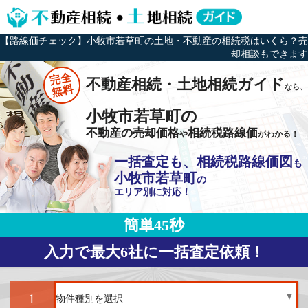
【路線価チェック】小牧市若草町の土地・不動産の相続税はいくら？売
却相談もできます
完全
不動産相続・土地相続ガイド
なら、
無料
小牧市若草町の
不動産の売却価格
相続税路線価
や
がわかる！
一括査定も、相続税路線価図
も
小牧市若草町
の
エリア別に対応！
簡単45秒
入力で最大6社に一括査定依頼！
1