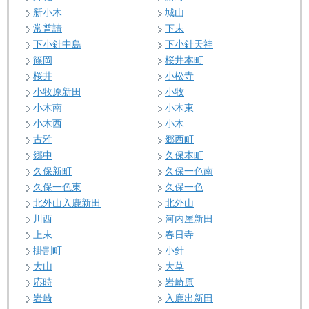
新小木
城山
常普請
下末
下小針中島
下小針天神
篠岡
桜井本町
桜井
小松寺
小牧原新田
小牧
小木南
小木東
小木西
小木
古雅
郷西町
郷中
久保本町
久保新町
久保一色南
久保一色東
久保一色
北外山入鹿新田
北外山
川西
河内屋新田
上末
春日寺
掛割町
小針
大山
大草
応時
岩崎原
岩崎
入鹿出新田