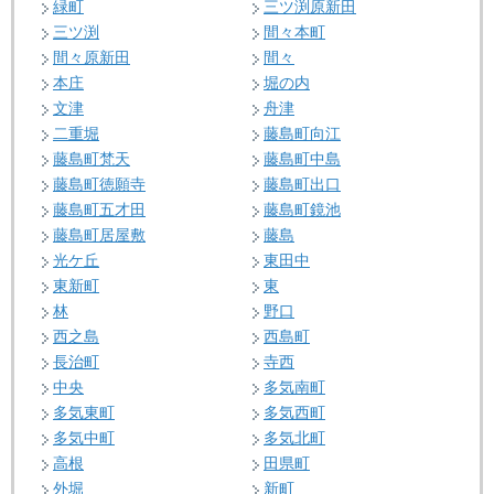
緑町
三ツ渕原新田
三ツ渕
間々本町
間々原新田
間々
本庄
堀の内
文津
舟津
二重堀
藤島町向江
藤島町梵天
藤島町中島
藤島町徳願寺
藤島町出口
藤島町五才田
藤島町鏡池
藤島町居屋敷
藤島
光ケ丘
東田中
東新町
東
林
野口
西之島
西島町
長治町
寺西
中央
多気南町
多気東町
多気西町
多気中町
多気北町
高根
田県町
外堀
新町