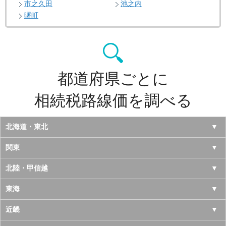
市之久田
池之内
曙町
都道府県ごとに
相続税路線価を調べる
北海道・東北
北海道
関東
青森県
東京都
北陸・甲信越
岩手県
神奈川県
山梨県
東海
宮城県
千葉県
長野県
愛知県
近畿