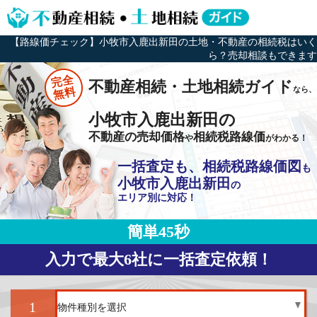
【路線価チェック】小牧市入鹿出新田の土地・不動産の相続税はいく
ら？売却相談もできます
完全
不動産相続・土地相続ガイド
なら、
無料
小牧市入鹿出新田の
不動産の売却価格
相続税路線価
や
がわかる！
一括査定も、相続税路線価図
も
小牧市入鹿出新田
の
エリア別に対応！
簡単45秒
入力で最大6社に一括査定依頼！
1