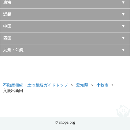
岩手県
神奈川県
山梨県
東海
宮城県
千葉県
長野県
愛知県
近畿
秋田県
埼玉県
新潟県
岐阜県
大阪府
中国
山形県
茨城県
富山県
三重県
京都府
鳥取県
四国
福島県
栃木県
石川県
静岡県
兵庫県
島根県
徳島県
九州・沖縄
群馬県
福井県
奈良県
岡山県
香川県
福岡県
滋賀県
広島県
愛媛県
佐賀県
和歌山県
山口県
高知県
不動産相続・土地相続ガイドトップ
長崎県
愛知県
小牧市
入鹿出新田
熊本県
大分県
宮崎県
© shopa.org