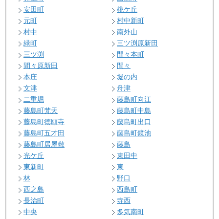
安田町
桃ケ丘
元町
村中新町
村中
南外山
緑町
三ツ渕原新田
三ツ渕
間々本町
間々原新田
間々
本庄
堀の内
文津
舟津
二重堀
藤島町向江
藤島町梵天
藤島町中島
藤島町徳願寺
藤島町出口
藤島町五才田
藤島町鏡池
藤島町居屋敷
藤島
光ケ丘
東田中
東新町
東
林
野口
西之島
西島町
長治町
寺西
中央
多気南町