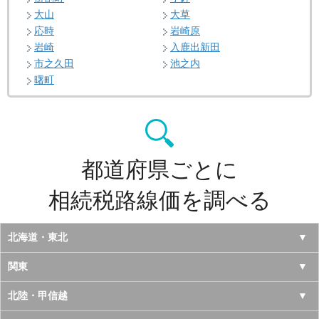
大山
大草
応時
岩崎原
岩崎
入鹿出新田
市之久田
池之内
曙町
都道府県ごとに
相続税路線価を調べる
北海道・東北
北海道
関東
青森県
東京都
北陸・甲信越