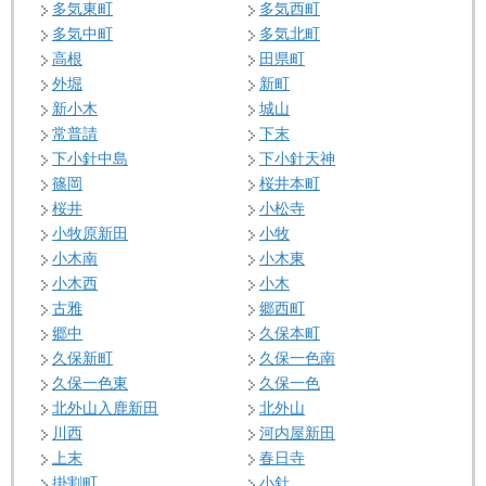
多気東町
多気西町
多気中町
多気北町
高根
田県町
外堀
新町
新小木
城山
常普請
下末
下小針中島
下小針天神
篠岡
桜井本町
桜井
小松寺
小牧原新田
小牧
小木南
小木東
小木西
小木
古雅
郷西町
郷中
久保本町
久保新町
久保一色南
久保一色東
久保一色
北外山入鹿新田
北外山
川西
河内屋新田
上末
春日寺
掛割町
小針