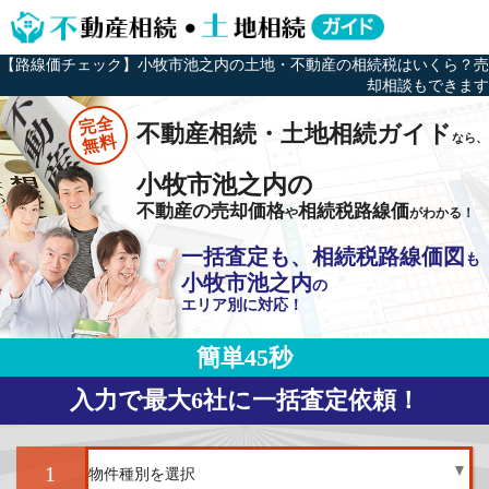
【路線価チェック】小牧市池之内の土地・不動産の相続税はいくら？売
却相談もできます
完全
不動産相続・土地相続ガイド
なら、
無料
小牧市池之内の
不動産の売却価格
相続税路線価
や
がわかる！
一括査定も、相続税路線価図
も
小牧市池之内
の
エリア別に対応！
簡単45秒
入力で最大6社に一括査定依頼！
1