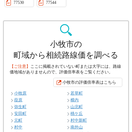
77530
77544
小牧市の
町域から相続路線価を調べる
【ご注意】
ここに掲載されていない町または大字には、路線
価地域がありませんので、評価倍率表をご覧ください。
小牧市の評価倍率表はこちら
小牧原
若草町
葭原
横内
弥生町
山北町
安田町
桃ケ丘
元町
村中新町
村中
南外山