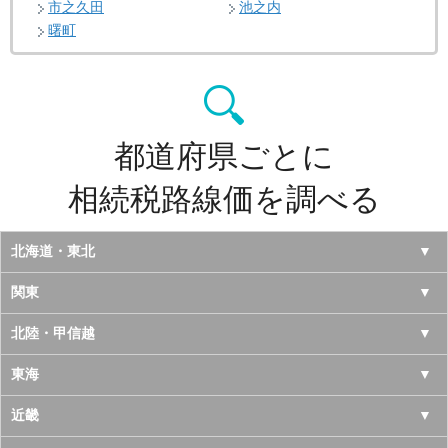
市之久田
池之内
曙町
都道府県ごとに
相続税路線価を調べる
北海道・東北
北海道
関東
青森県
東京都
北陸・甲信越
岩手県
神奈川県
山梨県
東海
宮城県
千葉県
長野県
愛知県
近畿