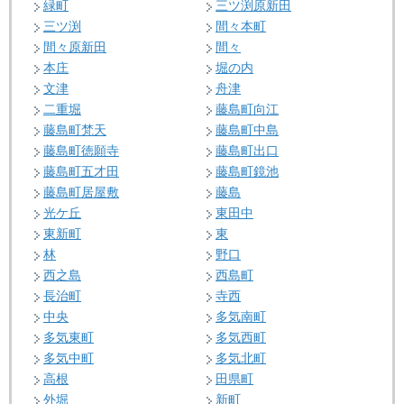
緑町
三ツ渕原新田
三ツ渕
間々本町
間々原新田
間々
本庄
堀の内
文津
舟津
二重堀
藤島町向江
藤島町梵天
藤島町中島
藤島町徳願寺
藤島町出口
藤島町五才田
藤島町鏡池
藤島町居屋敷
藤島
光ケ丘
東田中
東新町
東
林
野口
西之島
西島町
長治町
寺西
中央
多気南町
多気東町
多気西町
多気中町
多気北町
高根
田県町
外堀
新町