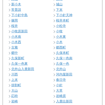
新小木
城山
常普請
下末
下小針中島
下小針天神
篠岡
桜井本町
桜井
小松寺
小牧原新田
小牧
小木南
小木東
小木西
小木
古雅
郷西町
郷中
久保本町
久保新町
久保一色南
久保一色東
久保一色
北外山入鹿新田
北外山
川西
河内屋新田
上末
春日寺
掛割町
小針
大山
大草
応時
岩崎原
岩崎
入鹿出新田