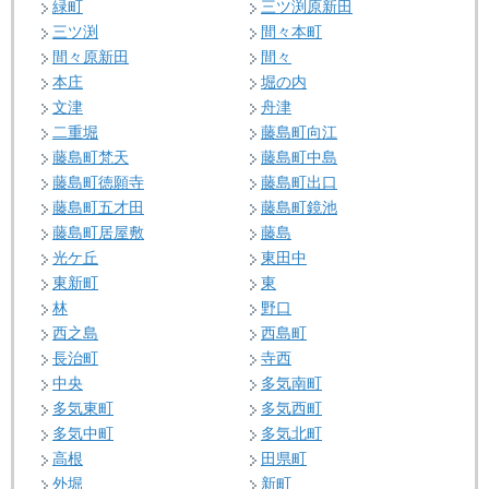
緑町
三ツ渕原新田
三ツ渕
間々本町
間々原新田
間々
本庄
堀の内
文津
舟津
二重堀
藤島町向江
藤島町梵天
藤島町中島
藤島町徳願寺
藤島町出口
藤島町五才田
藤島町鏡池
藤島町居屋敷
藤島
光ケ丘
東田中
東新町
東
林
野口
西之島
西島町
長治町
寺西
中央
多気南町
多気東町
多気西町
多気中町
多気北町
高根
田県町
外堀
新町