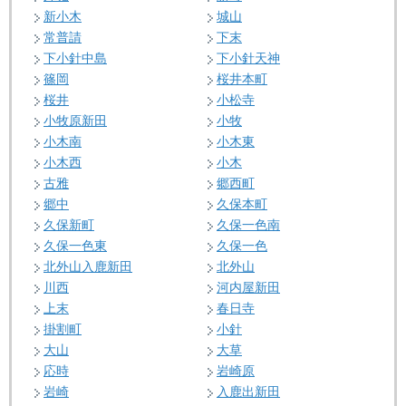
新小木
城山
常普請
下末
下小針中島
下小針天神
篠岡
桜井本町
桜井
小松寺
小牧原新田
小牧
小木南
小木東
小木西
小木
古雅
郷西町
郷中
久保本町
久保新町
久保一色南
久保一色東
久保一色
北外山入鹿新田
北外山
川西
河内屋新田
上末
春日寺
掛割町
小針
大山
大草
応時
岩崎原
岩崎
入鹿出新田