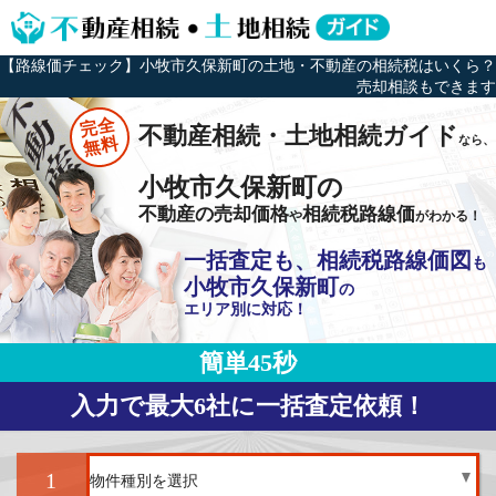
【路線価チェック】小牧市久保新町の土地・不動産の相続税はいくら？
売却相談もできます
完全
不動産相続・土地相続ガイド
なら、
無料
小牧市久保新町の
不動産の売却価格
相続税路線価
や
がわかる！
一括査定も、相続税路線価図
も
小牧市久保新町
の
エリア別に対応！
簡単45秒
入力で最大6社に一括査定依頼！
1