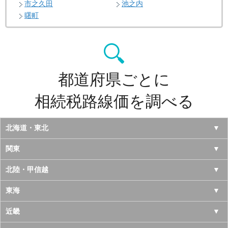
市之久田
池之内
曙町
都道府県ごとに
相続税路線価を調べる
北海道・東北
北海道
関東
青森県
東京都
北陸・甲信越
岩手県
神奈川県
山梨県
東海
宮城県
千葉県
長野県
愛知県
近畿