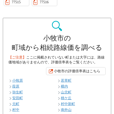
77515
77516
小牧市の
町域から相続路線価を調べる
【ご注意】
ここに掲載されていない町または大字には、路線
価地域がありませんので、評価倍率表をご覧ください。
小牧市の評価倍率表はこちら
小牧原
若草町
葭原
横内
弥生町
山北町
安田町
桃ケ丘
元町
村中新町
村中
南外山