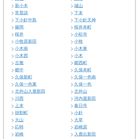
新小木
城山
常普請
下末
下小針中島
下小針天神
篠岡
桜井本町
桜井
小松寺
小牧原新田
小牧
小木南
小木東
小木西
小木
古雅
郷西町
郷中
久保本町
久保新町
久保一色南
久保一色東
久保一色
北外山入鹿新田
北外山
川西
河内屋新田
上末
春日寺
掛割町
小針
大山
大草
応時
岩崎原
岩崎
入鹿出新田