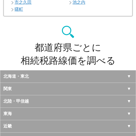
市之久田
池之内
曙町
都道府県ごとに
相続税路線価を調べる
北海道・東北
北海道
関東
青森県
東京都
北陸・甲信越
岩手県
神奈川県
山梨県
東海
宮城県
千葉県
長野県
愛知県
近畿