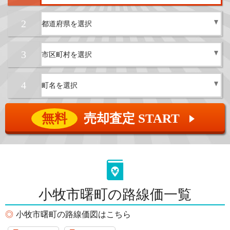
2
3
4
無料
売却査定 START
▲
小牧市曙町の路線価一覧
小牧市曙町の路線価図はこちら