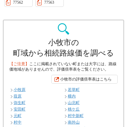
77562
77563
小牧市の
町域から相続路線価を調べる
【ご注意】
ここに掲載されていない町または大字には、路線
価地域がありませんので、評価倍率表をご覧ください。
小牧市の評価倍率表はこちら
小牧原
若草町
葭原
横内
弥生町
山北町
安田町
桃ケ丘
元町
村中新町
村中
南外山