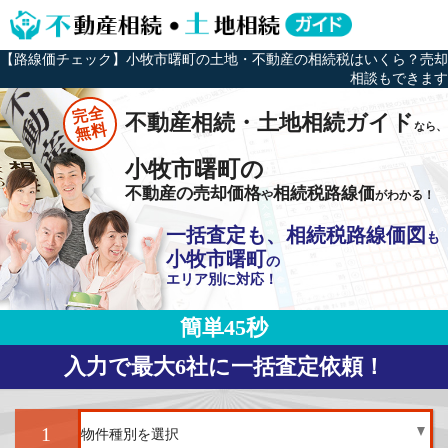
【路線価チェック】小牧市曙町の土地・不動産の相続税はいくら？売却
相談もできます
完全
不動産相続・土地相続ガイド
なら、
無料
小牧市曙町の
不動産の売却価格
相続税路線価
や
がわかる！
一括査定も、相続税路線価図
も
小牧市曙町
の
エリア別に対応！
簡単45秒
入力で最大6社に一括査定依頼！
1