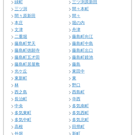
緑町
三ツ渕原新田
三ツ渕
間々本町
間々原新田
間々
本庄
堀の内
文津
舟津
二重堀
藤島町向江
藤島町梵天
藤島町中島
藤島町徳願寺
藤島町出口
藤島町五才田
藤島町鏡池
藤島町居屋敷
藤島
光ケ丘
東田中
東新町
東
林
野口
西之島
西島町
長治町
寺西
中央
多気南町
多気東町
多気西町
多気中町
多気北町
高根
田県町
外堀
新町