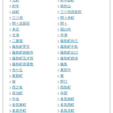
元町
村中新町
村中
南外山
緑町
三ツ渕原新田
三ツ渕
間々本町
間々原新田
間々
本庄
堀の内
文津
舟津
二重堀
藤島町向江
藤島町梵天
藤島町中島
藤島町徳願寺
藤島町出口
藤島町五才田
藤島町鏡池
藤島町居屋敷
藤島
光ケ丘
東田中
東新町
東
林
野口
西之島
西島町
長治町
寺西
中央
多気南町
多気東町
多気西町
多気中町
多気北町