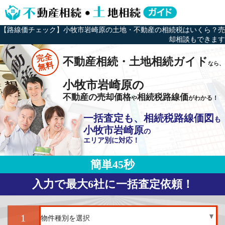
【路線価チェック】小牧市岩崎原の土地・不動産の相続税はいくら？売
却相談もできます
完全
不動産相続・土地相続ガイド
なら、
無料
小牧市岩崎原の
不動産の売却価格
相続税路線価
や
がわかる！
一括査定も、相続税路線価図
も
小牧市岩崎原
の
エリア別に対応！
簡単45秒
入力で最大6社に一括査定依頼！
1