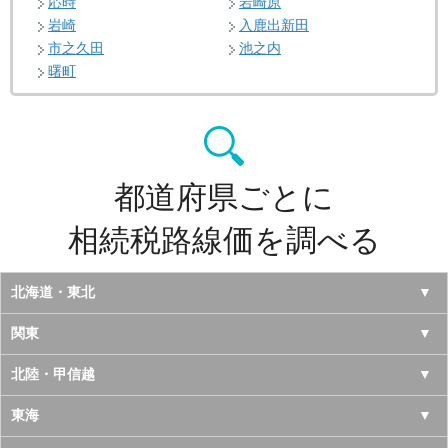
応時
岩崎原
岩崎
入鹿出新田
市之久田
池之内
曙町
都道府県ごとに
相続税路線価を調べる
北海道・東北
北海道
関東
青森県
東京都
北陸・甲信越
岩手県
神奈川県
山梨県
東海