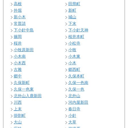
高根
田県町
外堀
新町
新小木
城山
常普請
下末
下小針中島
下小針天神
篠岡
桜井本町
桜井
小松寺
小牧原新田
小牧
小木南
小木東
小木西
小木
古雅
郷西町
郷中
久保本町
久保新町
久保一色南
久保一色東
久保一色
北外山入鹿新田
北外山
川西
河内屋新田
上末
春日寺
掛割町
小針
大山
大草