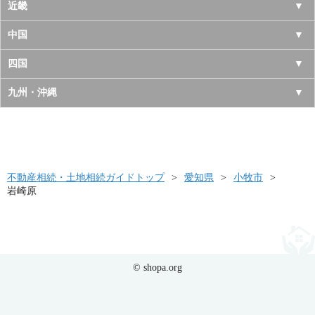
宮城県
千葉県
長野県
愛知県
近畿
秋田県
埼玉県
新潟県
岐阜県
大阪府
中国
山形県
茨城県
富山県
三重県
京都府
鳥取県
四国
福島県
栃木県
石川県
静岡県
兵庫県
島根県
徳島県
九州・沖縄
群馬県
福井県
奈良県
岡山県
香川県
福岡県
滋賀県
広島県
愛媛県
佐賀県
和歌山県
山口県
高知県
不動産相続・土地相続ガイドトップ
長崎県
愛知県
小牧市
岩崎原
熊本県
大分県
宮崎県
© shopa.org
鹿児島県