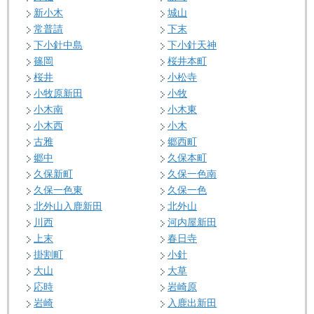
新小木
城山
常普請
下末
下小針中島
下小針天神
篠岡
桜井本町
桜井
小松寺
小牧原新田
小牧
小木南
小木東
小木西
小木
古雅
郷西町
郷中
久保本町
久保新町
久保一色南
久保一色東
久保一色
北外山入鹿新田
北外山
川西
河内屋新田
上末
春日寺
掛割町
小針
大山
大草
応時
岩崎原
岩崎
入鹿出新田