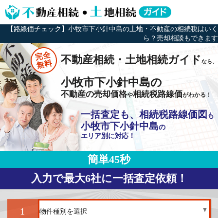
【路線価チェック】小牧市下小針中島の土地・不動産の相続税はいく
ら？売却相談もできます
完全
不動産相続・土地相続ガイド
なら、
無料
小牧市下小針中島の
不動産の売却価格
相続税路線価
や
がわかる！
一括査定も、相続税路線価図
も
小牧市下小針中島
の
エリア別に対応！
簡単45秒
入力で最大6社に一括査定依頼！
1