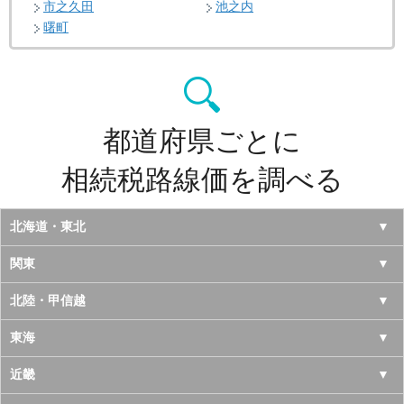
市之久田
池之内
曙町
都道府県ごとに
相続税路線価を調べる
北海道・東北
北海道
関東
青森県
東京都
北陸・甲信越
岩手県
神奈川県
山梨県
東海
宮城県
千葉県
長野県
愛知県
近畿