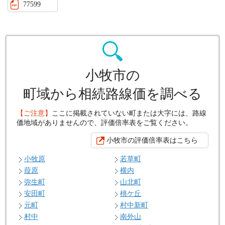
77599
小牧市の
町域から相続路線価を調べる
【ご注意】
ここに掲載されていない町または大字には、路線
価地域がありませんので、評価倍率表をご覧ください。
小牧市の評価倍率表はこちら
小牧原
若草町
葭原
横内
弥生町
山北町
安田町
桃ケ丘
元町
村中新町
村中
南外山