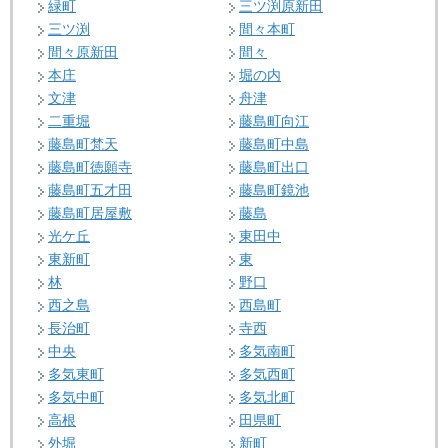
緑町
三ツ渕原新田
三ツ渕
間々本町
間々原新田
間々
本庄
堀の内
文津
舟津
二重堀
藤島町向江
藤島町梵天
藤島町中島
藤島町徳願寺
藤島町出口
藤島町五才田
藤島町鏡池
藤島町居屋敷
藤島
光ケ丘
東田中
東新町
東
林
野口
西之島
西島町
長治町
寺西
中央
多気南町
多気東町
多気西町
多気中町
多気北町
高根
田県町
外堀
新町