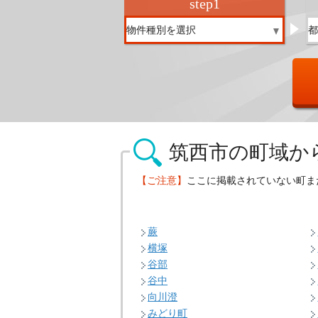
step
1
筑西市の
町域か
【ご注意】
ここに掲載されていない町ま
蕨
横塚
谷部
谷中
向川澄
みどり町