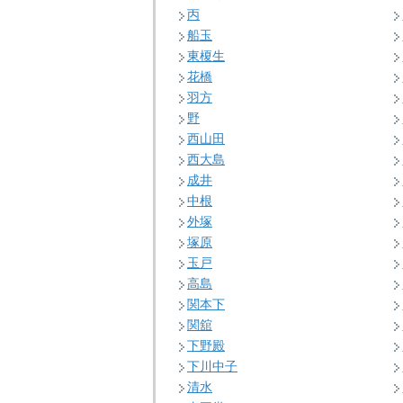
丙
船玉
東榎生
花橋
羽方
野
西山田
西大島
成井
中根
外塚
塚原
玉戸
高島
関本下
関舘
下野殿
下川中子
清水