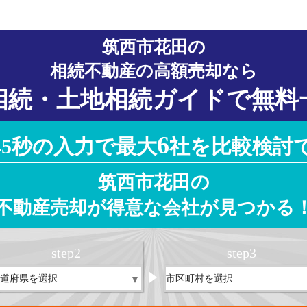
筑西市花田の
相続不動産の高額売却なら
相続・土地相続ガイドで無料
6
45秒の入力で最大
社を比較検討
筑西市花田の
不動産売却が得意な会社が見つかる
step
2
step
3