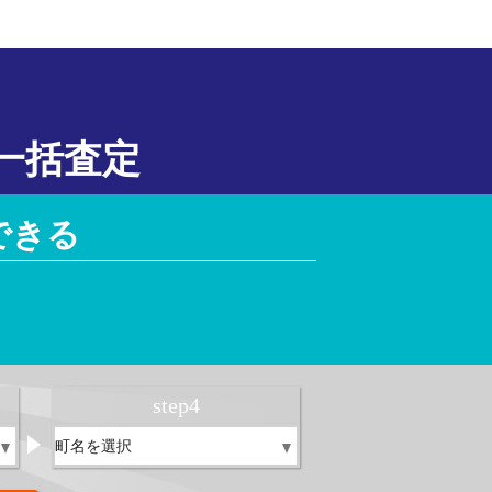
一括査定
できる
！
step
4