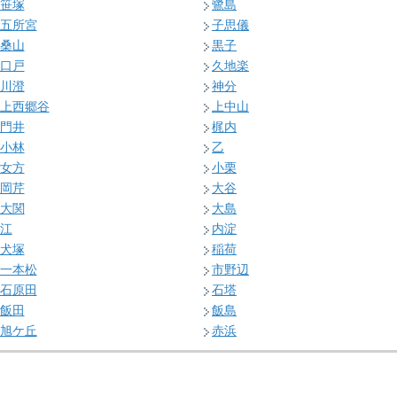
笹塚
鷺島
五所宮
子思儀
桑山
黒子
口戸
久地楽
川澄
神分
上西郷谷
上中山
門井
梶内
小林
乙
女方
小栗
岡芹
大谷
大関
大島
江
内淀
犬塚
稲荷
一本松
市野辺
石原田
石塔
飯田
飯島
旭ケ丘
赤浜