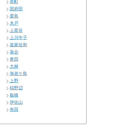
幸町
国府田
栗島
木戸
上星谷
上川中子
嘉家佐和
落合
奥田
大林
海老ケ島
上野
稲野辺
板橋
伊佐山
有田