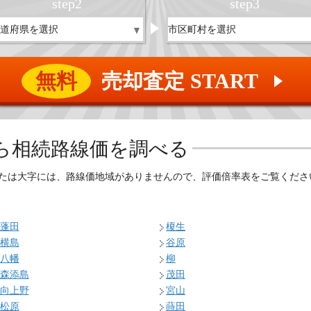
step
2
step
3
無料
売却査定 START
▲
ら相続路線価を調べる
たは大字には、路線価地域がありませんので、評価倍率表をご覧くださ
蓬田
榎生
横島
谷原
八幡
柳
森添島
茂田
向上野
宮山
松原
蒔田