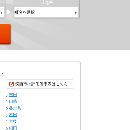
step
4
い。
筑西市の評価倍率表はこちら
吉田
山崎
谷永島
村田
宮後
細田