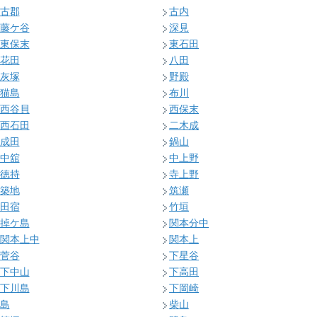
古郡
古内
藤ケ谷
深見
東保末
東石田
花田
八田
灰塚
野殿
猫島
布川
西谷貝
西保末
西石田
二木成
成田
鍋山
中舘
中上野
徳持
寺上野
築地
筑瀬
田宿
竹垣
掉ケ島
関本分中
関本上中
関本上
菅谷
下星谷
下中山
下高田
下川島
下岡崎
島
柴山