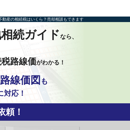
不動産の相続税はいくら？売却相談もできます
地相続ガイド
なら、
続税路線価
がわかる！
路線価図
も
に対応！
依頼！