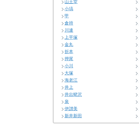
山王堂
小塙
甲
倉持
川連
上平塚
金丸
折本
押尾
小川
大塚
海老江
井上
井出蛯沢
泉
伊讃美
新井新田