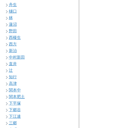
舟生
樋口
林
蓮沼
野田
西榎生
西方
新治
中村新田
直井
辻
知行
高津
関本中
関本肥土
下平塚
下郷谷
下江連
三郷