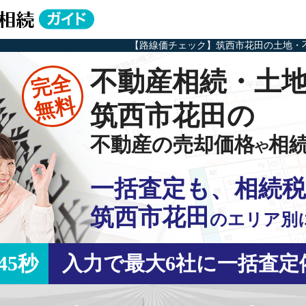
【路線価チェック】筑西市花田の土地・
不動産相続・土
完全
無料
筑西市花田の
不動産の売却価格
相
や
一括査定も、相続税
筑西市花田
の
エリア別
45秒
入力で最大6社に一括査定