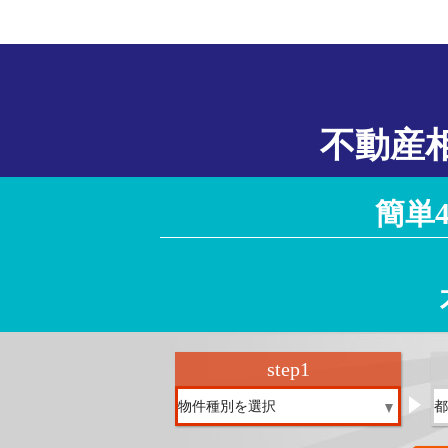
不動産
簡単
step
1