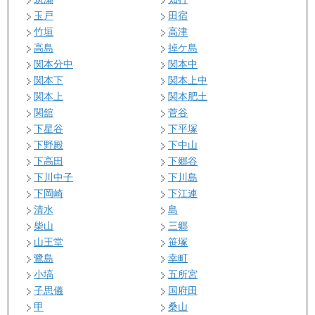
玉戸
田宿
竹垣
高津
高島
掉ケ島
関本分中
関本中
関本下
関本上中
関本上
関本肥土
関舘
菅谷
下星谷
下平塚
下野殿
下中山
下高田
下郷谷
下川中子
下川島
下岡崎
下江連
清水
島
柴山
三郷
山王堂
笹塚
鷺島
幸町
小塙
五所宮
子思儀
国府田
甲
桑山