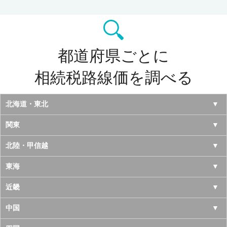
都道府県ごとに
相続税路線価を調べる
北海道・東北
北海道
関東
青森県
東京都
北陸・甲信越
岩手県
神奈川県
山梨県
東海
宮城県
千葉県
長野県
愛知県
近畿
秋田県
埼玉県
新潟県
岐阜県
大阪府
中国
山形県
茨城県