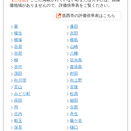
価地域がありませんので、評価倍率表をご覧ください。
筑西市の評価倍率表はこちら
蕨
蓬田
榎生
吉田
横塚
横島
谷原
山崎
谷部
八幡
柳
谷永島
谷中
森添島
茂田
村田
向川澄
向上野
宮山
宮後
みどり町
松原
蒔田
細田
丙
古郡
古内
舟生
船玉
藤ケ谷
深見
樋口