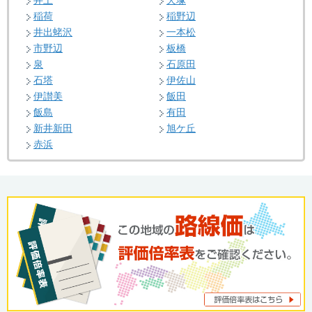
井上
犬塚
稲荷
稲野辺
井出蛯沢
一本松
市野辺
板橋
泉
石原田
石塔
伊佐山
伊讃美
飯田
飯島
有田
新井新田
旭ケ丘
赤浜