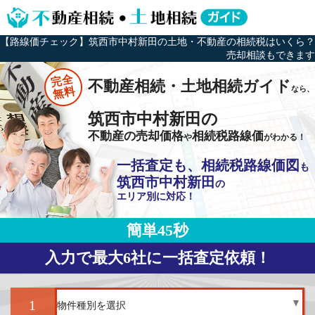
【路線価チェック】筑西市中村新田の土地・不動産の相続税はいくら？
売却相談もできます
完全
不動産相続・土地相続ガイド
なら、
無料
筑西市中村新田の
不動産の売却価格
相続税路線価
や
がわかる！
一括査定も、相続税路線価図
も
筑西市中村新田
の
エリア別に対応！
簡単45秒
入力で最大6社に一括査定依頼！
1