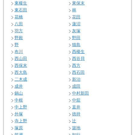
東榎生
東保末
東石田
林
花橋
花田
八田
蓮沼
羽方
灰塚
野殿
野田
野
猫島
布川
西榎生
西山田
西谷貝
西保末
西方
西大島
西石田
二木成
新治
成井
成田
鍋山
中村新田
中根
中舘
中上野
直井
外塚
徳持
寺上野
辻
塚原
築地
筑瀬
知行