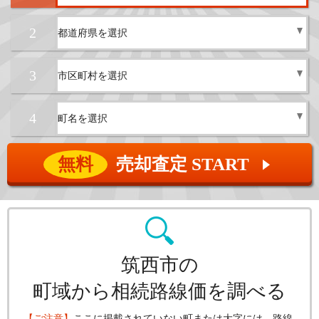
2
3
4
無料
売却査定 START
▲
筑西市の
町域から相続路線価を調べる
【ご注意】
ここに掲載されていない町または大字には、路線