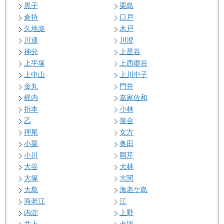
黒子
栗島
倉持
口戸
久地楽
木戸
川連
川澄
神分
上星谷
上平塚
上西郷谷
上中山
上川中子
金丸
門井
梶内
嘉家佐和
折本
小林
乙
落合
押尾
女方
小栗
奥田
小川
岡芹
大谷
大林
大塚
大関
大島
海老ケ島
海老江
江
内淀
上野