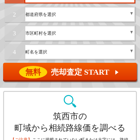
2
3
4
無料
売却査定 START
▲
筑西市の
町域から相続路線価を調べる
【ご注意】
ここに掲載されていない町または大字には、路線