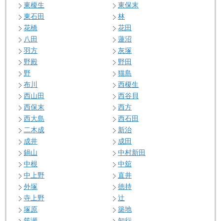
東榎生
東保末
東石田
林
花橋
花田
八田
蓮沼
羽方
灰塚
野殿
野田
野
猫島
布川
西榎生
西山田
西谷貝
西保末
西方
西大島
西石田
二木成
新治
成井
成田
鍋山
中村新田
中根
中舘
中上野
直井
外塚
徳持
寺上野
辻
塚原
築地
筑瀬
知行