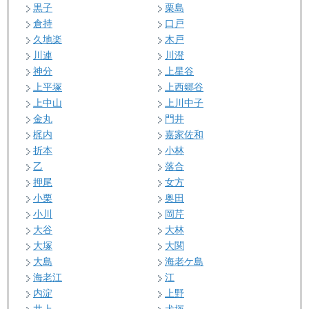
黒子
栗島
倉持
口戸
久地楽
木戸
川連
川澄
神分
上星谷
上平塚
上西郷谷
上中山
上川中子
金丸
門井
梶内
嘉家佐和
折本
小林
乙
落合
押尾
女方
小栗
奥田
小川
岡芹
大谷
大林
大塚
大関
大島
海老ケ島
海老江
江
内淀
上野