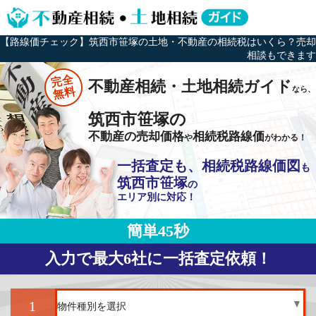
【路線価チェック】筑西市笹塚の土地・不動産の相続税はいくら？売却
相談もできます
完全
不動産相続・土地相続ガイド
なら、
無料
筑西市笹塚の
不動産の売却価格
相続税路線価
や
がわかる！
一括査定も、相続税路線価図
も
筑西市笹塚
の
エリア別に対応！
簡単45秒
入力で最大6社に一括査定依頼！
1