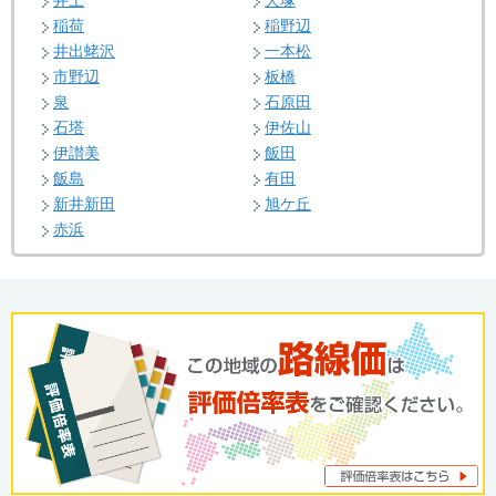
井上
犬塚
稲荷
稲野辺
井出蛯沢
一本松
市野辺
板橋
泉
石原田
石塔
伊佐山
伊讃美
飯田
飯島
有田
新井新田
旭ケ丘
赤浜