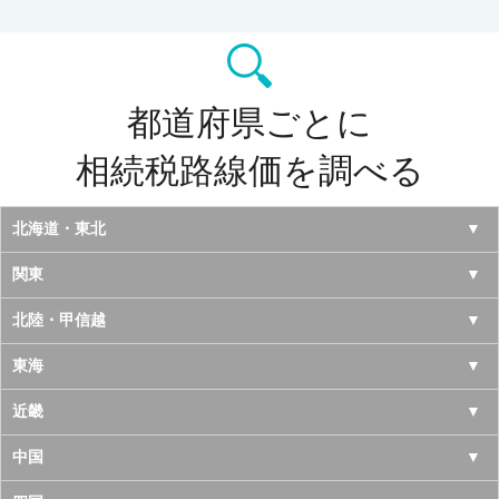
都道府県ごとに
相続税路線価を調べる
北海道・東北
北海道
関東
青森県
東京都
北陸・甲信越
岩手県
神奈川県
山梨県
東海
宮城県
千葉県
長野県
愛知県
近畿
秋田県
埼玉県
新潟県
岐阜県
大阪府
中国
山形県
茨城県