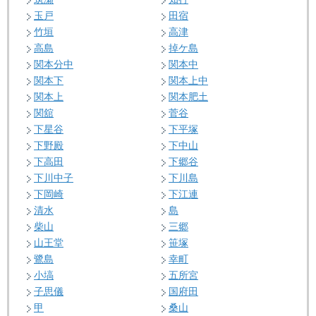
玉戸
田宿
竹垣
高津
高島
掉ケ島
関本分中
関本中
関本下
関本上中
関本上
関本肥土
関舘
菅谷
下星谷
下平塚
下野殿
下中山
下高田
下郷谷
下川中子
下川島
下岡崎
下江連
清水
島
柴山
三郷
山王堂
笹塚
鷺島
幸町
小塙
五所宮
子思儀
国府田
甲
桑山