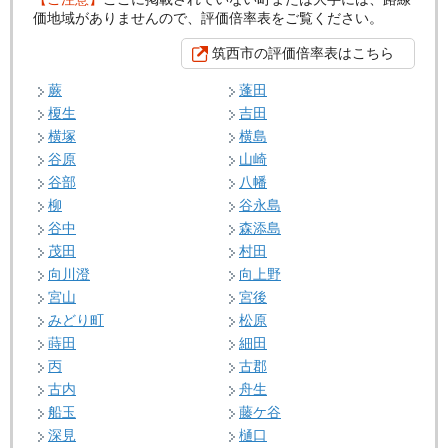
価地域がありませんので、評価倍率表をご覧ください。
筑西市の評価倍率表はこちら
蕨
蓬田
榎生
吉田
横塚
横島
谷原
山崎
谷部
八幡
柳
谷永島
谷中
森添島
茂田
村田
向川澄
向上野
宮山
宮後
みどり町
松原
蒔田
細田
丙
古郡
古内
舟生
船玉
藤ケ谷
深見
樋口