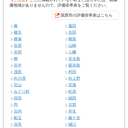
価地域がありませんので、評価倍率表をご覧ください。
筑西市の評価倍率表はこちら
蕨
蓬田
榎生
吉田
横塚
横島
谷原
山崎
谷部
八幡
柳
谷永島
谷中
森添島
茂田
村田
向川澄
向上野
宮山
宮後
みどり町
松原
蒔田
細田
丙
古郡
古内
舟生
船玉
藤ケ谷
深見
樋口