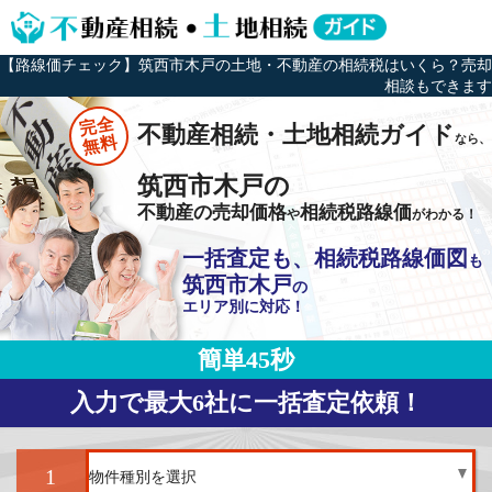
【路線価チェック】筑西市木戸の土地・不動産の相続税はいくら？売却
相談もできます
完全
不動産相続・土地相続ガイド
なら、
無料
筑西市木戸の
不動産の売却価格
相続税路線価
や
がわかる！
一括査定も、相続税路線価図
も
筑西市木戸
の
エリア別に対応！
簡単45秒
入力で最大6社に一括査定依頼！
1