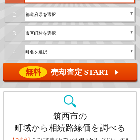
2
3
4
無料
売却査定 START
▲
筑西市の
町域から相続路線価を調べる
【ご注意】
ここに掲載されていない町または大字には、路線