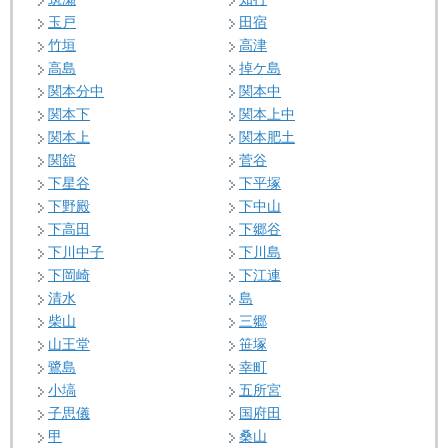
玉戸
田宿
竹垣
高津
高島
掉ケ島
関本分中
関本中
関本下
関本上中
関本上
関本肥土
関舘
菅谷
下星谷
下平塚
下野殿
下中山
下高田
下郷谷
下川中子
下川島
下岡崎
下江連
清水
島
柴山
三郷
山王堂
笹塚
鷺島
幸町
小塙
五所宮
子思儀
国府田
甲
桑山