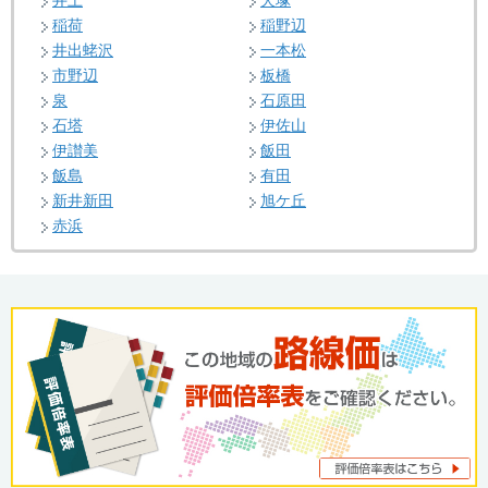
井上
犬塚
稲荷
稲野辺
井出蛯沢
一本松
市野辺
板橋
泉
石原田
石塔
伊佐山
伊讃美
飯田
飯島
有田
新井新田
旭ケ丘
赤浜