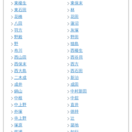
東榎生
東保末
東石田
林
花橋
花田
八田
蓮沼
羽方
灰塚
野殿
野田
野
猫島
布川
西榎生
西山田
西谷貝
西保末
西方
西大島
西石田
二木成
新治
成井
成田
鍋山
中村新田
中根
中舘
中上野
直井
外塚
徳持
寺上野
辻
塚原
築地
筑瀬
知行