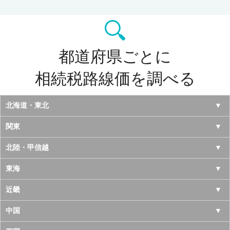
都道府県ごとに
相続税路線価を調べる
北海道・東北
北海道
関東
青森県
東京都
北陸・甲信越
岩手県
神奈川県
山梨県
東海
宮城県
千葉県
長野県
愛知県
近畿
秋田県
埼玉県
新潟県
岐阜県
大阪府
中国
山形県
茨城県