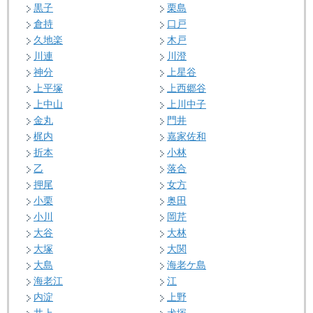
黒子
栗島
倉持
口戸
久地楽
木戸
川連
川澄
神分
上星谷
上平塚
上西郷谷
上中山
上川中子
金丸
門井
梶内
嘉家佐和
折本
小林
乙
落合
押尾
女方
小栗
奥田
小川
岡芹
大谷
大林
大塚
大関
大島
海老ケ島
海老江
江
内淀
上野