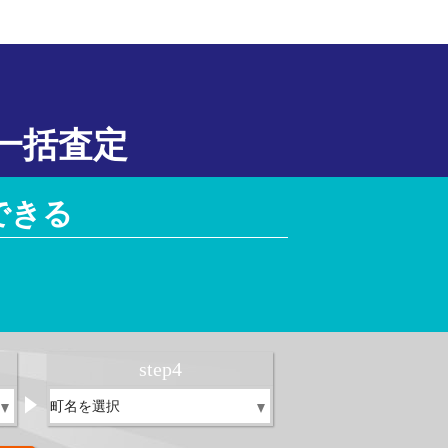
一括査定
できる
！
step
4