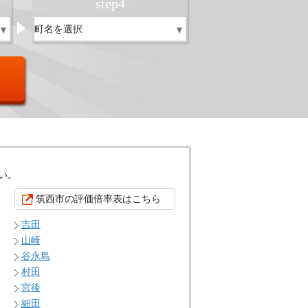
step
4
い。
筑西市の評価倍率表はこちら
吉田
山崎
谷永島
村田
宮後
細田