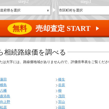
step
2
step
3
無料
売却査定 START
▲
ら相続路線価を調べる
たは大字には、路線価地域がありませんので、評価倍率表をご覧くださ
蓬田
榎生
横島
谷原
八幡
柳
森添島
茂田
向上野
宮山
松原
蒔田