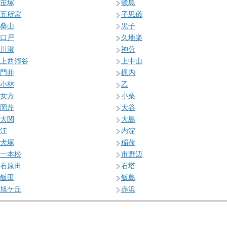
笹塚
鷺島
五所宮
子思儀
桑山
黒子
口戸
久地楽
川澄
神分
上西郷谷
上中山
門井
梶内
小林
乙
女方
小栗
岡芹
大谷
大関
大島
江
内淀
犬塚
稲荷
一本松
市野辺
石原田
石塔
飯田
飯島
旭ケ丘
赤浜