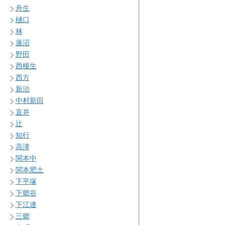
舟生
樋口
林
蓮沼
野田
西榎生
西方
新治
中村新田
直井
辻
知行
高津
関本中
関本肥土
下平塚
下郷谷
下江連
三郷