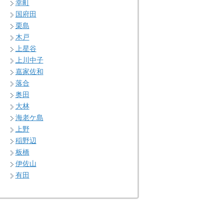
幸町
国府田
栗島
木戸
上星谷
上川中子
嘉家佐和
落合
奥田
大林
海老ケ島
上野
稲野辺
板橋
伊佐山
有田