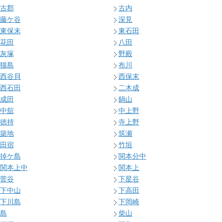
古郡
古内
藤ケ谷
深見
東保末
東石田
花田
八田
灰塚
野殿
猫島
布川
西谷貝
西保末
西石田
二木成
成田
鍋山
中舘
中上野
徳持
寺上野
築地
筑瀬
田宿
竹垣
掉ケ島
関本分中
関本上中
関本上
菅谷
下星谷
下中山
下高田
下川島
下岡崎
島
柴山