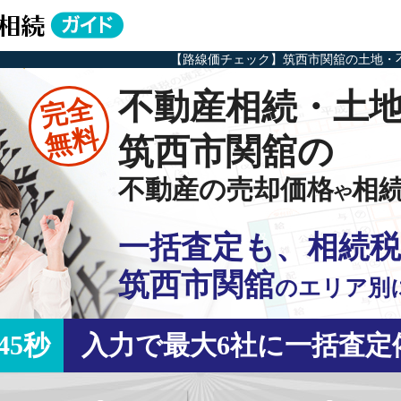
【路線価チェック】筑西市関舘の土地・
不動産相続・土
完全
無料
筑西市関舘の
不動産の売却価格
相
や
一括査定も、相続税
筑西市関舘
の
エリア別
45秒
入力で最大6社に一括査定