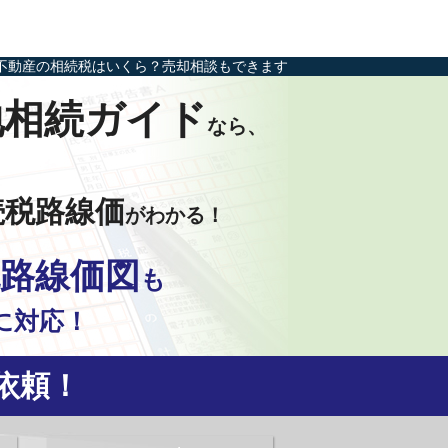
不動産の相続税はいくら？売却相談もできます
地相続ガイド
なら、
続税路線価
がわかる！
路線価図
も
に対応！
依頼！