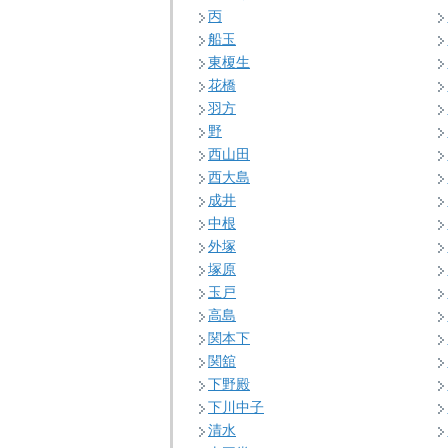
丙
船玉
東榎生
花橋
羽方
野
西山田
西大島
成井
中根
外塚
塚原
玉戸
高島
関本下
関舘
下野殿
下川中子
清水