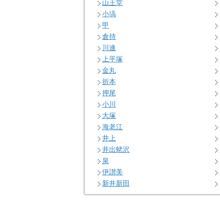
山王堂
小塙
甲
倉持
川連
上平塚
金丸
折本
押尾
小川
大塚
海老江
井上
井出蛯沢
泉
伊讃美
新井新田