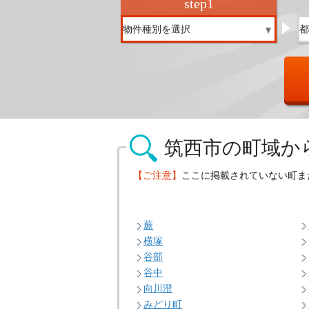
step
1
筑西市の
町域か
【ご注意】
ここに掲載されていない町ま
蕨
横塚
谷部
谷中
向川澄
みどり町