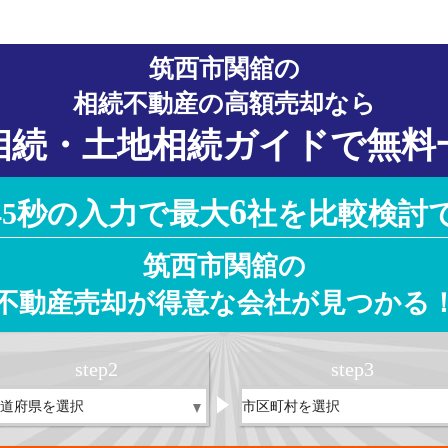
筑西市関舘の
相続不動産の高額売却なら
相続・土地相続ガイドで無料
6
45秒の入力で最大
社を比較検討
筑西市関舘の
不動産売却が得意な会社が見つかる
step
2
step
3