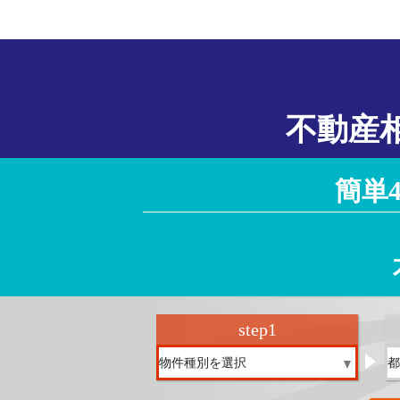
不動産
簡単
step
1