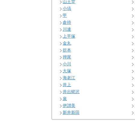
山王堂
小塙
甲
倉持
川連
上平塚
金丸
折本
押尾
小川
大塚
海老江
井上
井出蛯沢
泉
伊讃美
新井新田