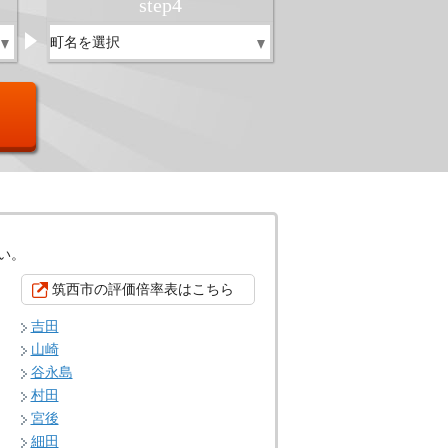
step
4
い。
筑西市の評価倍率表はこちら
吉田
山崎
谷永島
村田
宮後
細田