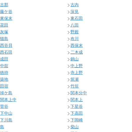
古郡
古内
藤ケ谷
深見
東保末
東石田
花田
八田
灰塚
野殿
猫島
布川
西谷貝
西保末
西石田
二木成
成田
鍋山
中舘
中上野
徳持
寺上野
築地
筑瀬
田宿
竹垣
掉ケ島
関本分中
関本上中
関本上
菅谷
下星谷
下中山
下高田
下川島
下岡崎
島
柴山