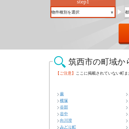
step
1
筑西市の
町域か
【ご注意】
ここに掲載されていない町ま
蕨
横塚
谷部
谷中
向川澄
みどり町