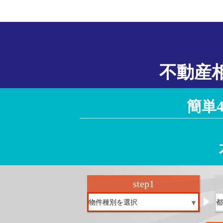
不動産
簡単
step
1