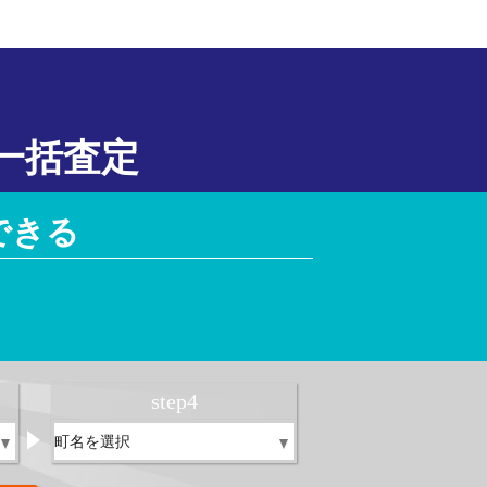
一括査定
できる
！
step
4