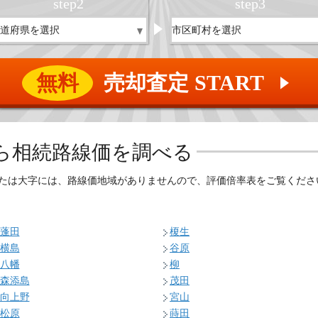
step
2
step
3
無料
売却査定 START
▲
ら相続路線価を調べる
たは大字には、路線価地域がありませんので、評価倍率表をご覧くださ
蓬田
榎生
横島
谷原
八幡
柳
森添島
茂田
向上野
宮山
松原
蒔田