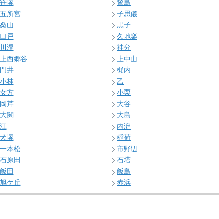
笹塚
鷺島
五所宮
子思儀
桑山
黒子
口戸
久地楽
川澄
神分
上西郷谷
上中山
門井
梶内
小林
乙
女方
小栗
岡芹
大谷
大関
大島
江
内淀
犬塚
稲荷
一本松
市野辺
石原田
石塔
飯田
飯島
旭ケ丘
赤浜