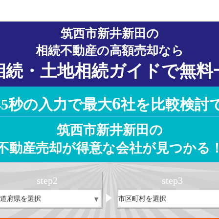
筑西市新井新田の
相続不動産の高額売却なら
相続・土地相続ガイドで無料
6
45秒の入力で最大
社を比較検討
筑西市新井新田の
不動産売却が得意な会社が見つかる
step
2
step
3