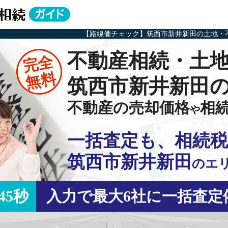
【路線価チェック】筑西市新井新田の土地・
不動産相続・土
完全
無料
筑西市新井新田
不動産の売却価格
相
や
一括査定も、相続税
筑西市新井新田
の
エ
45秒
入力で最大6社に一括査定