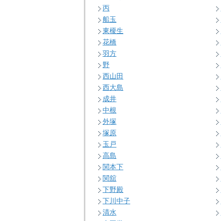
丙
船玉
東榎生
花橋
羽方
野
西山田
西大島
成井
中根
外塚
塚原
玉戸
高島
関本下
関舘
下野殿
下川中子
清水