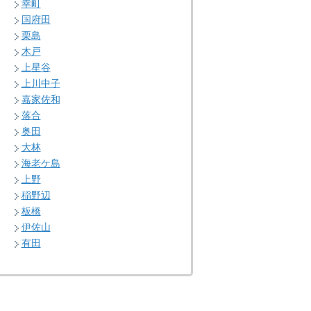
幸町
国府田
栗島
木戸
上星谷
上川中子
嘉家佐和
落合
奥田
大林
海老ケ島
上野
稲野辺
板橋
伊佐山
有田