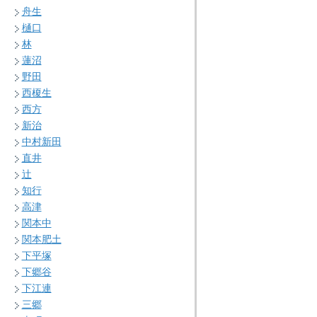
舟生
樋口
林
蓮沼
野田
西榎生
西方
新治
中村新田
直井
辻
知行
高津
関本中
関本肥土
下平塚
下郷谷
下江連
三郷