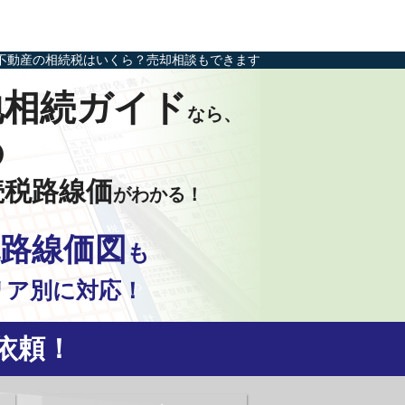
不動産の相続税はいくら？売却相談もできます
地相続ガイド
なら、
の
続税路線価
がわかる！
路線価図
も
リア別に対応！
依頼！