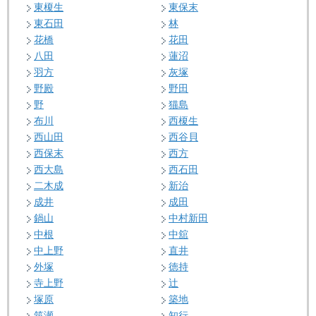
東榎生
東保末
東石田
林
花橋
花田
八田
蓮沼
羽方
灰塚
野殿
野田
野
猫島
布川
西榎生
西山田
西谷貝
西保末
西方
西大島
西石田
二木成
新治
成井
成田
鍋山
中村新田
中根
中舘
中上野
直井
外塚
徳持
寺上野
辻
塚原
築地
筑瀬
知行