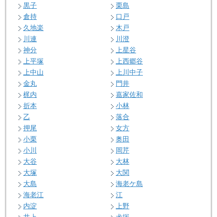
黒子
栗島
倉持
口戸
久地楽
木戸
川連
川澄
神分
上星谷
上平塚
上西郷谷
上中山
上川中子
金丸
門井
梶内
嘉家佐和
折本
小林
乙
落合
押尾
女方
小栗
奥田
小川
岡芹
大谷
大林
大塚
大関
大島
海老ケ島
海老江
江
内淀
上野