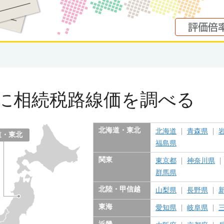
に
相続税路線価を調べる
北海道・東北
北海道
青森県
道・東北
福島県
関東
東京都
神奈川県
群馬県
北陸・甲信越
山梨県
長野県
東海
愛知県
岐阜県