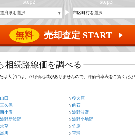
step
2
step
3
無料
売却査定 START
▲
ら相続路線価を調べる
たは大字には、路線価地域がありませんので、評価倍率表をご覧くださ
山田
役犬原
三久保
的石
西小園
波野波野
波野新波野
波野小地野
永草
竹原
黒川
車帰