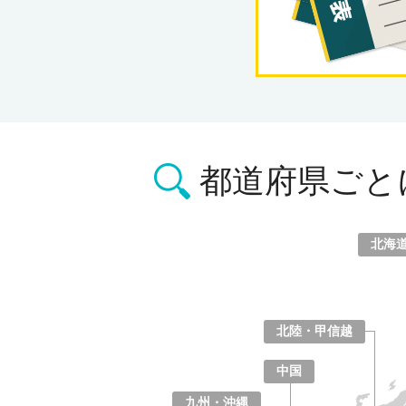
都道府県ごと
北海
北海道
青森県
岩手県
宮城県
秋田県
山形県
福島県
北陸・甲信越
山梨県
長野県
新潟県
富山県
石川県
福井県
中国
鳥取県
島根県
岡山県
広島県
山口県
九州・沖縄