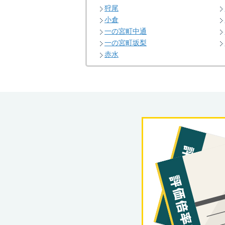
狩尾
小倉
一の宮町中通
一の宮町坂梨
赤水