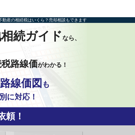
不動産の相続税はいくら？売却相談もできます
地相続ガイド
なら、
続税路線価
がわかる！
路線価図
も
別に対応！
依頼！