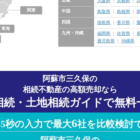
近畿
大阪府
京都府
関東
中国
鳥取県
島根県
東京都
神奈川県
千葉県
埼玉県
茨城県
栃木県
群馬県
四国
徳島県
香川県
東海
九州・沖縄
福岡県
佐賀県
愛知県
岐阜県
三重県
静岡県
鹿児島県
沖縄県
阿蘇市三久保の
相続不動産の高額売却なら
相続・土地相続ガイドで無料
6
45秒の入力で最大
社を比較検討