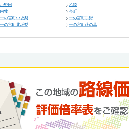
小野田
乙姫
内牧
今町
一の宮町中坂梨
一の宮町手野
一の宮町北坂梨
一の宮町荻の草