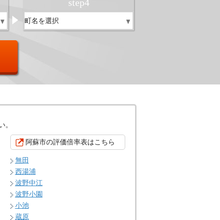
step
4
い。
阿蘇市の評価倍率表はこちら
無田
西湯浦
波野中江
波野小園
小池
蔵原