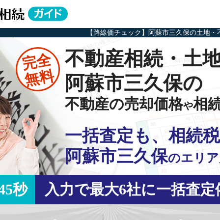
【路線価チェック】阿蘇市三久保の土地・
不動産相続・土
完全
無料
阿蘇市三久保の
不動産の売却価格
相
や
一括査定も、相続税
阿蘇市三久保
の
エリア
45秒
入力で最大6社に一括査定