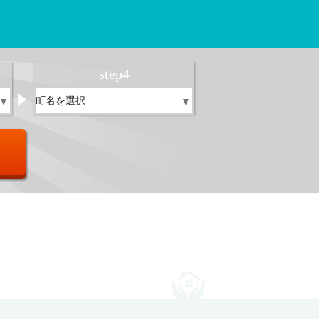
！
step
4