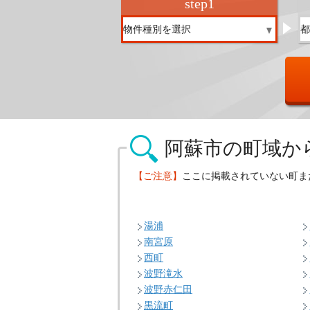
step
1
阿蘇市の
町域か
【ご注意】
ここに掲載されていない町ま
湯浦
南宮原
西町
波野滝水
波野赤仁田
黒流町