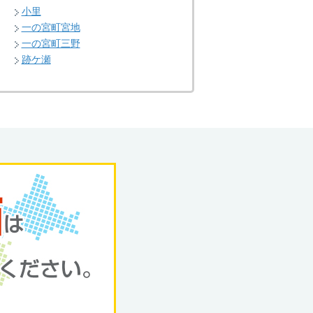
小里
一の宮町宮地
一の宮町三野
跡ケ瀬