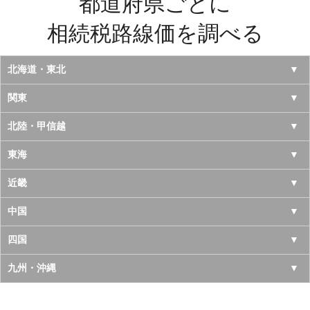
都道府県ごとに
相続税路線価を調べる
北海道・東北
北海道
関東
青森県
東京都
北陸・甲信越
岩手県
神奈川県
山梨県
東海
宮城県
千葉県
長野県
愛知県
近畿
秋田県
埼玉県
新潟県
岐阜県
大阪府
中国
山形県
茨城県
富山県
三重県
京都府
鳥取県
四国
福島県
栃木県
石川県
静岡県
兵庫県
島根県
徳島県
九州・沖縄
群馬県
福井県
奈良県
岡山県
香川県
福岡県