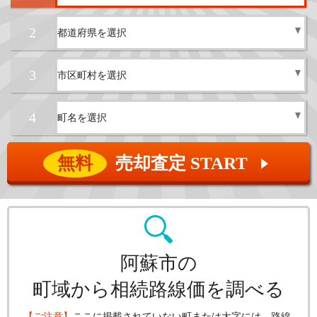
2
3
4
無料
売却査定 START
▲
阿蘇市の
町域から相続路線価を調べる
【ご注意】
ここに掲載されていない町または大字には、路線