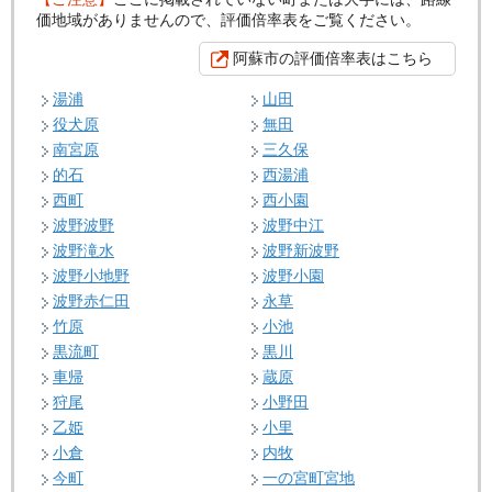
価地域がありませんので、評価倍率表をご覧ください。
阿蘇市の評価倍率表はこちら
湯浦
山田
役犬原
無田
南宮原
三久保
的石
西湯浦
西町
西小園
波野波野
波野中江
波野滝水
波野新波野
波野小地野
波野小園
波野赤仁田
永草
竹原
小池
黒流町
黒川
車帰
蔵原
狩尾
小野田
乙姫
小里
小倉
内牧
今町
一の宮町宮地