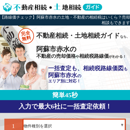
【路線価チェック】阿蘇市赤水の土地・不動産の相続税はいくら？売却
相談もできます
完全
不動産相続・土地相続ガイド
なら、
無料
阿蘇市赤水の
不動産の売却価格
相続税路線価
や
がわかる！
一括査定も、相続税路線価図
も
阿蘇市赤水
の
エリア別に対応！
簡単45秒
入力で最大6社に一括査定依頼！
1