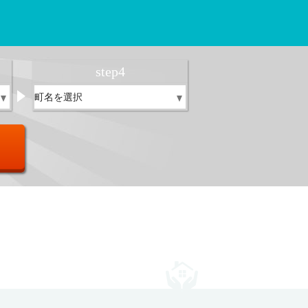
！
step
4