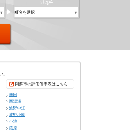
step
4
い。
阿蘇市の評価倍率表はこちら
無田
西湯浦
波野中江
波野小園
小池
蔵原