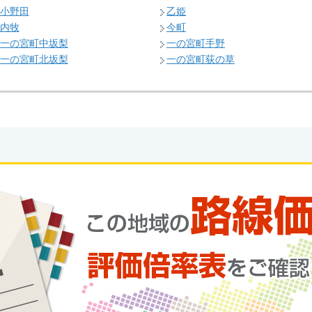
小野田
乙姫
内牧
今町
一の宮町中坂梨
一の宮町手野
一の宮町北坂梨
一の宮町荻の草