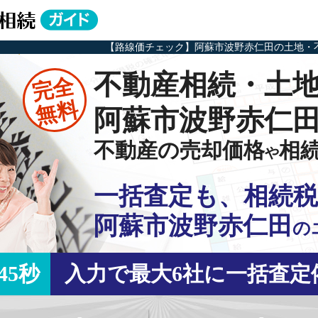
【路線価チェック】阿蘇市波野赤仁田の土地・
不動産相続・土
完全
無料
阿蘇市波野赤仁
不動産の売却価格
相
や
一括査定も、相続税
阿蘇市波野赤仁田
の
45秒
入力で最大6社に一括査定