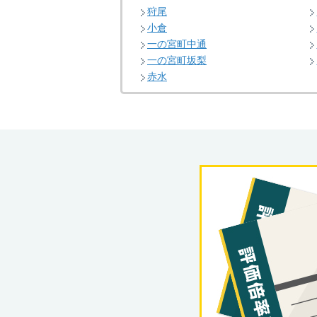
狩尾
小倉
一の宮町中通
一の宮町坂梨
赤水