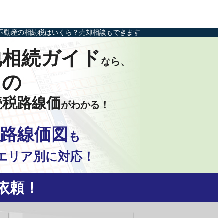
不動産の相続税はいくら？売却相談もできます
地相続ガイド
なら、
田の
続税路線価
がわかる！
路線価図
も
エリア別に対応！
依頼！