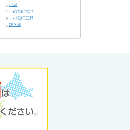
小里
一の宮町宮地
一の宮町三野
跡ケ瀬