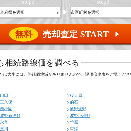
step
2
step
3
無料
売却査定 START
▲
ら相続路線価を調べる
たは大字には、路線価地域がありませんので、評価倍率表をご覧くださ
山田
役犬原
三久保
的石
西小園
波野波野
波野新波野
波野小地野
永草
竹原
黒川
車帰