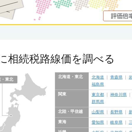
に
相続税路線価を調べる
北海道・東北
北海道
青森県
道・東北
福島県
関東
東京都
神奈川県
群馬県
北陸・甲信越
山梨県
長野県
東海
愛知県
岐阜県