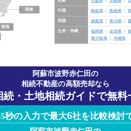
近畿
大阪府
京都府
関東
中国
鳥取県
島根県
東京都
神奈川県
千葉県
埼玉県
茨城県
栃木県
群馬県
四国
徳島県
香川県
東海
九州・沖縄
福岡県
佐賀県
愛知県
岐阜県
三重県
静岡県
鹿児島県
沖縄県
阿蘇市波野赤仁田の
相続不動産の高額売却なら
相続・土地相続ガイドで無料
6
45秒の入力で最大
社を比較検討