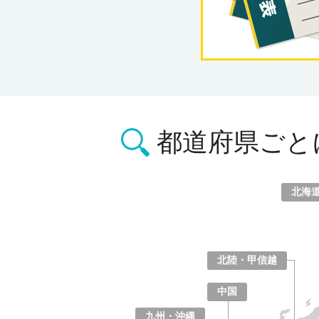
都道府県ごと
北海
北海道
青森県
岩手県
宮城県
秋田県
山形県
福島県
北陸・甲信越
山梨県
長野県
新潟県
富山県
石川県
福井県
中国
鳥取県
島根県
岡山県
広島県
山口県
九州・沖縄