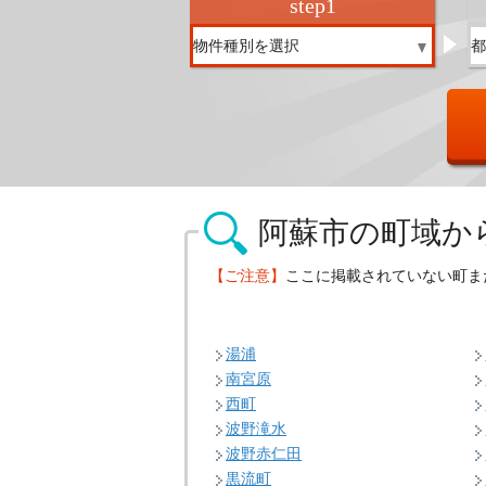
step
1
阿蘇市の
町域か
【ご注意】
ここに掲載されていない町ま
湯浦
南宮原
西町
波野滝水
波野赤仁田
黒流町