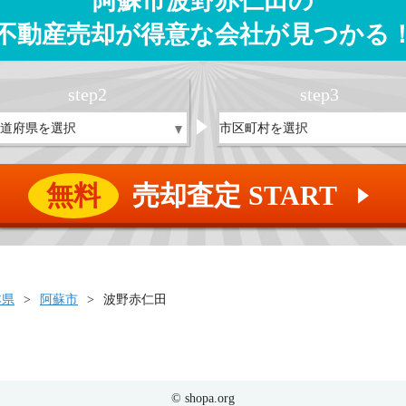
阿蘇市波野赤仁田の
不動産売却が得意な会社が見つかる
step
2
step
3
無料
売却査定 START
▲
本県
阿蘇市
波野赤仁田
© shopa.org