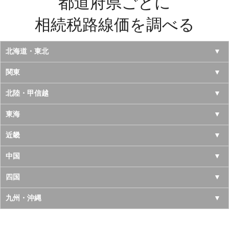
都道府県ごとに
相続税路線価を調べる
北海道・東北
北海道
関東
青森県
東京都
北陸・甲信越
岩手県
神奈川県
山梨県
東海
宮城県
千葉県
長野県
愛知県
近畿
秋田県
埼玉県
新潟県
岐阜県
大阪府
中国
山形県
茨城県
富山県
三重県
京都府
鳥取県
四国
福島県
栃木県
石川県
静岡県
兵庫県
島根県
徳島県
九州・沖縄
群馬県
福井県
奈良県
岡山県
香川県
福岡県