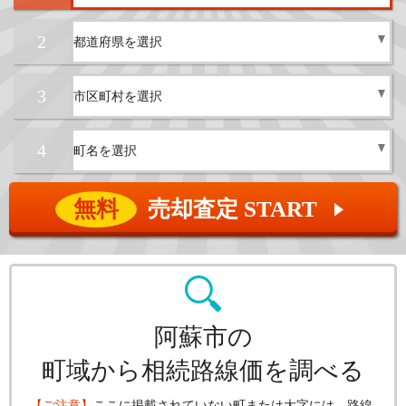
2
3
4
無料
売却査定 START
▲
阿蘇市の
町域から相続路線価を調べる
【ご注意】
ここに掲載されていない町または大字には、路線