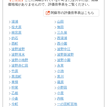
価地域がありませんので、評価倍率表をご覧ください。
阿蘇市の評価倍率表はこちら
湯浦
山田
役犬原
無田
南宮原
三久保
的石
西湯浦
西町
西小園
波野波野
波野中江
波野滝水
波野新波野
波野小地野
波野小園
波野赤仁田
永草
竹原
小池
黒流町
黒川
車帰
蔵原
狩尾
小野田
乙姫
小里
小倉
内牧
今町
一の宮町宮地