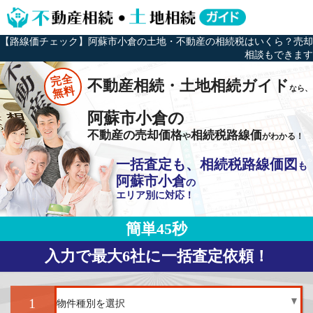
【路線価チェック】阿蘇市小倉の土地・不動産の相続税はいくら？売却
相談もできます
完全
不動産相続・土地相続ガイド
なら、
無料
阿蘇市小倉の
不動産の売却価格
相続税路線価
や
がわかる！
一括査定も、相続税路線価図
も
阿蘇市小倉
の
エリア別に対応！
簡単45秒
入力で最大6社に一括査定依頼！
1