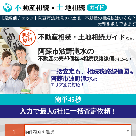
【路線価チェック】阿蘇市波野滝水の土地・不動産の相続税はいくら？
売却相談もできます
完全
不動産相続・土地相続ガイド
なら、
無料
阿蘇市波野滝水の
不動産の売却価格
相続税路線価
や
がわかる！
一括査定も、相続税路線価図
も
阿蘇市波野滝水
の
エリア別に対応！
簡単45秒
入力で最大6社に一括査定依頼！
1