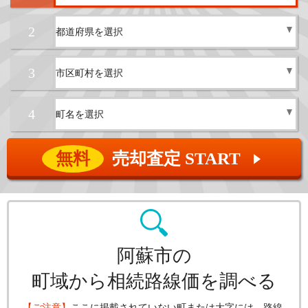
2
3
4
無料
売却査定 START
▲
阿蘇市の
町域から相続路線価を調べる
【ご注意】
ここに掲載されていない町または大字には、路線