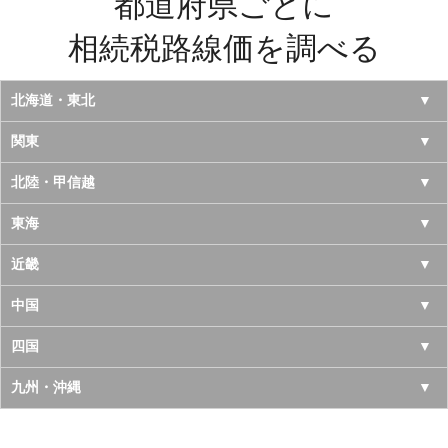
都道府県ごとに
相続税路線価を調べる
北海道・東北
北海道
関東
青森県
東京都
北陸・甲信越
岩手県
神奈川県
山梨県
東海
宮城県
千葉県
長野県
愛知県
近畿
秋田県
埼玉県
新潟県
岐阜県
大阪府
中国
山形県
茨城県
富山県
三重県
京都府
鳥取県
四国
福島県
栃木県
石川県
静岡県
兵庫県
島根県
徳島県
九州・沖縄
群馬県
福井県
奈良県
岡山県
香川県
福岡県