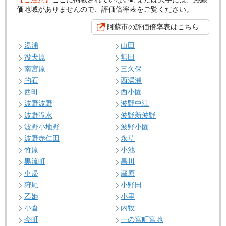
価地域がありませんので、評価倍率表をご覧ください。
阿蘇市の評価倍率表はこちら
湯浦
山田
役犬原
無田
南宮原
三久保
的石
西湯浦
西町
西小園
波野波野
波野中江
波野滝水
波野新波野
波野小地野
波野小園
波野赤仁田
永草
竹原
小池
黒流町
黒川
車帰
蔵原
狩尾
小野田
乙姫
小里
小倉
内牧
今町
一の宮町宮地