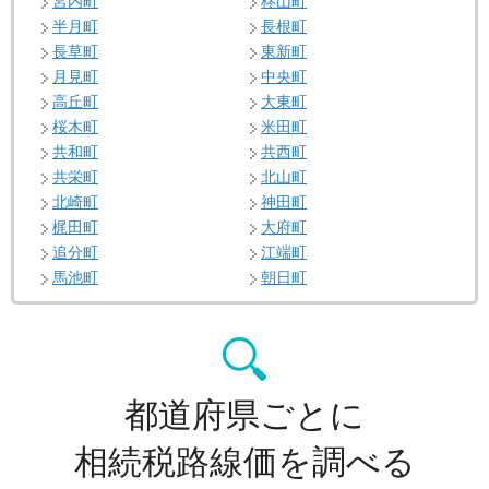
宮内町
柊山町
半月町
長根町
長草町
東新町
月見町
中央町
高丘町
大東町
桜木町
米田町
共和町
共西町
共栄町
北山町
北崎町
神田町
梶田町
大府町
追分町
江端町
馬池町
朝日町
都道府県ごとに
相続税路線価を調べる