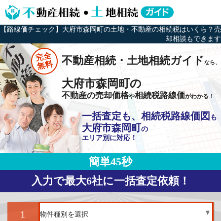
【路線価チェック】大府市森岡町の土地・不動産の相続税はいくら？売
却相談もできます
完全
不動産相続・土地相続ガイド
なら、
無料
大府市森岡町の
不動産の売却価格
相続税路線価
や
がわかる！
一括査定も、相続税路線価図
も
大府市森岡町
の
エリア別に対応！
簡単45秒
入力で最大6社に一括査定依頼！
1