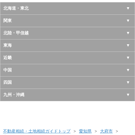
北海道・東北
北海道
関東
青森県
東京都
北陸・甲信越
岩手県
神奈川県
山梨県
東海
宮城県
千葉県
長野県
愛知県
近畿
秋田県
埼玉県
新潟県
岐阜県
大阪府
中国
山形県
茨城県
富山県
三重県
京都府
鳥取県
四国
福島県
栃木県
石川県
静岡県
兵庫県
島根県
徳島県
九州・沖縄
群馬県
福井県
奈良県
岡山県
香川県
福岡県
滋賀県
広島県
愛媛県
佐賀県
和歌山県
山口県
高知県
不動産相続・土地相続ガイドトップ
長崎県
愛知県
大府市