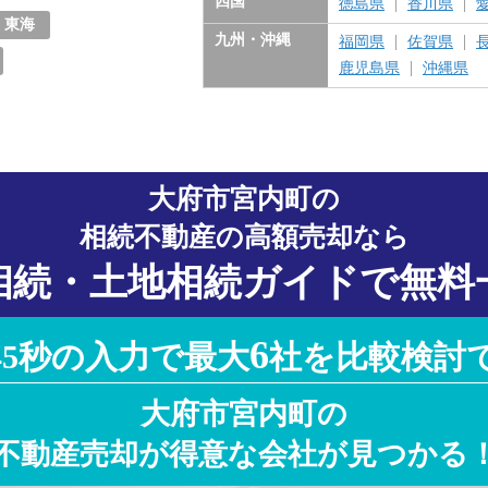
四国
徳島県
香川県
東海
九州・沖縄
福岡県
佐賀県
愛知県
岐阜県
三重県
静岡県
鹿児島県
沖縄県
大府市宮内町の
相続不動産の高額売却なら
相続・土地相続ガイドで無料
6
45秒の入力で最大
社を比較検討
大府市宮内町の
不動産売却が得意な会社が見つかる