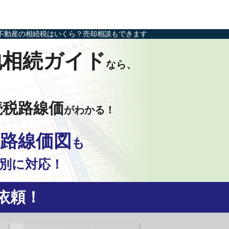
不動産の相続税はいくら？売却相談もできます
地相続ガイド
なら、
続税路線価
がわかる！
路線価図
も
別に対応！
依頼！