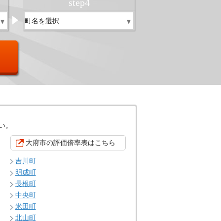
step
4
い。
大府市の評価倍率表はこちら
吉川町
明成町
長根町
中央町
米田町
北山町