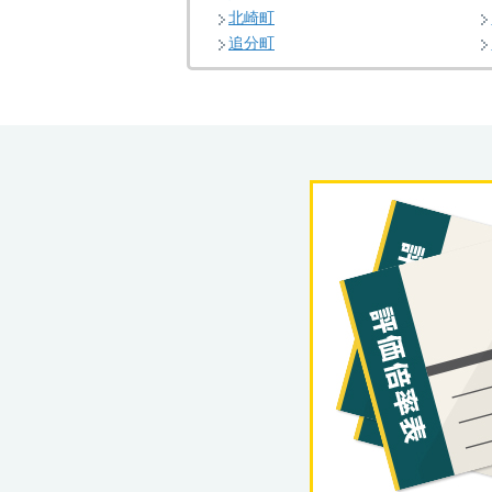
北崎町
追分町