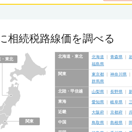
に
相続税路線価を調べる
北海道・東北
北海道
青森県
道・東北
福島県
関東
東京都
神奈川県
群馬県
北陸・甲信越
山梨県
長野県
東海
愛知県
岐阜県
近畿
大阪府
京都府
関東
中国
鳥取県
島根県
東京都
神奈川県
千葉県
埼玉県
茨城県
栃木県
群馬県