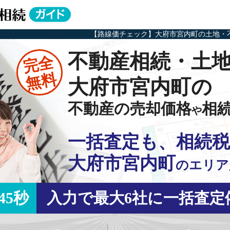
【路線価チェック】大府市宮内町の土地・
不動産相続・土
完全
無料
大府市宮内町の
不動産の売却価格
相
や
一括査定も、相続税
大府市宮内町
の
エリア
45秒
入力で最大6社に一括査定