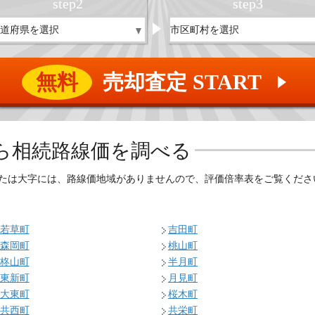
step
2
step
3
無料
売却査定 START
▲
ら相続路線価を調べる
たは大字には、路線価地域がありませんので、評価倍率表をご覧くださ
若草町
吉田町
森岡町
桃山町
柊山町
半月町
東新町
月見町
大東町
桜木町
共西町
共栄町