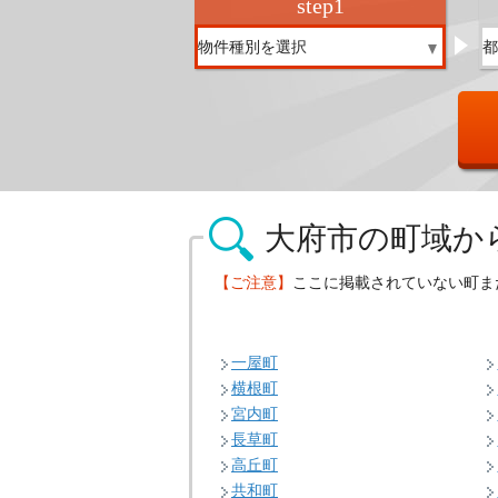
step
1
大府市の
町域か
【ご注意】
ここに掲載されていない町ま
一屋町
横根町
宮内町
長草町
高丘町
共和町