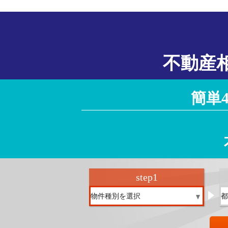
不動産
簡単
step
1