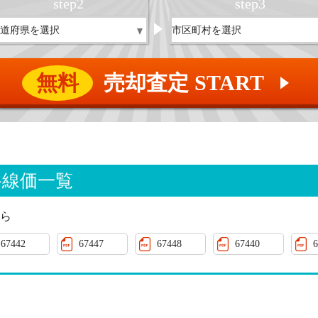
step
2
step
3
無料
売却査定 START
▲
路線価一覧
ら
67442
67447
67448
67440
6