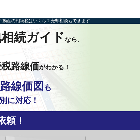
不動産の相続税はいくら？売却相談もできます
地相続ガイド
なら、
続税路線価
がわかる！
路線価図
も
別に対応！
依頼！