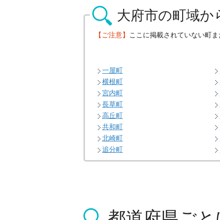
大府市の
町域か
【ご注意】
ここに掲載されていない町ま
一屋町
横根町
宮内町
長草町
高丘町
共和町
北崎町
追分町
都道府県ごと