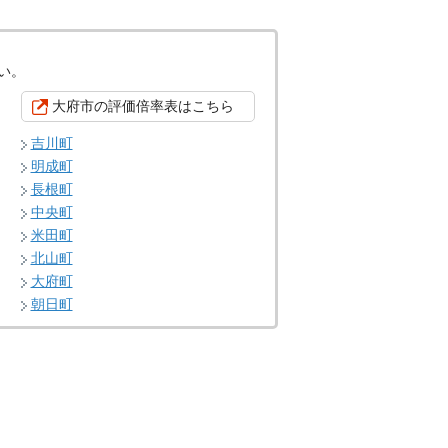
い。
大府市の評価倍率表はこちら
吉川町
明成町
長根町
中央町
米田町
北山町
大府町
朝日町