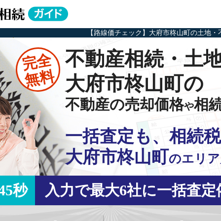
【路線価チェック】大府市柊山町の土地・
不動産相続・土
完全
無料
大府市柊山町の
不動産の売却価格
相
や
一括査定も、相続税
大府市柊山町
の
エリア
45秒
入力で最大6社に一括査定