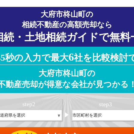
大府市柊山町の
相続不動産の高額売却なら
相続・土地相続ガイドで無料
6
45秒の入力で最大
社を比較検討
大府市柊山町の
不動産売却が得意な会社が見つかる
step
2
step
3