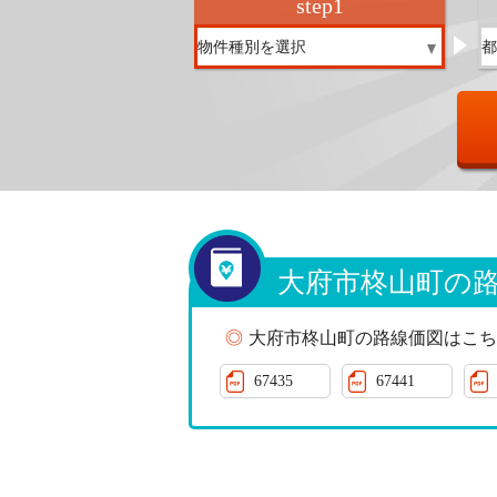
step
1
大府市柊山町の
大府市柊山町の路線価図はこち
67435
67441