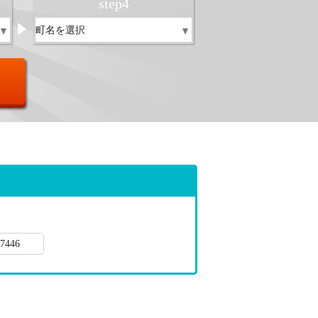
step
4
7446