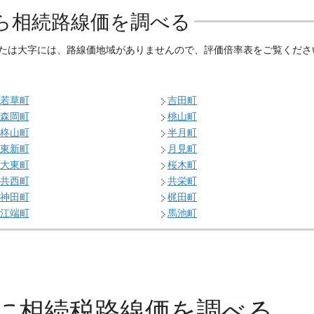
ら相続路線価を調べる
たは大字には、路線価地域がありませんので、評価倍率表をご覧くださ
若草町
吉田町
森岡町
桃山町
柊山町
半月町
東新町
月見町
大東町
桜木町
共西町
共栄町
神田町
梶田町
江端町
馬池町
に
相続税路線価を調べる