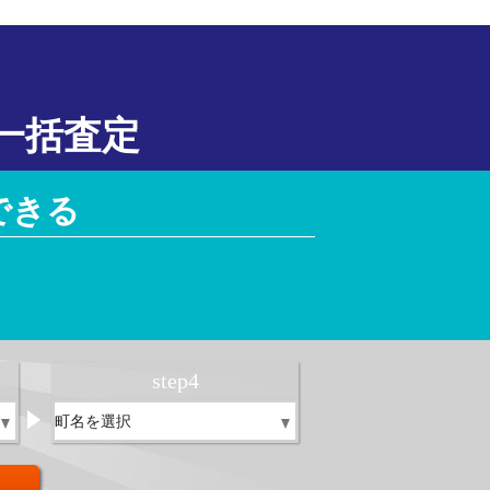
一括査定
できる
！
step
4