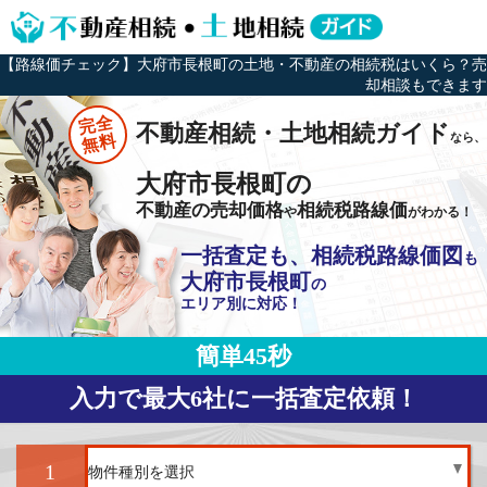
【路線価チェック】大府市長根町の土地・不動産の相続税はいくら？売
却相談もできます
完全
不動産相続・土地相続ガイド
なら、
無料
大府市長根町の
不動産の売却価格
相続税路線価
や
がわかる！
一括査定も、相続税路線価図
も
大府市長根町
の
エリア別に対応！
簡単45秒
入力で最大6社に一括査定依頼！
1