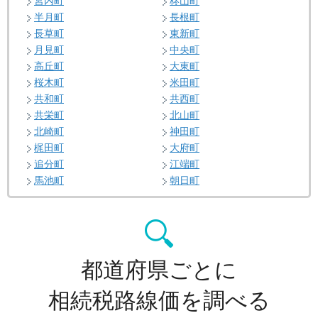
宮内町
柊山町
半月町
長根町
長草町
東新町
月見町
中央町
高丘町
大東町
桜木町
米田町
共和町
共西町
共栄町
北山町
北崎町
神田町
梶田町
大府町
追分町
江端町
馬池町
朝日町
都道府県ごとに
相続税路線価を調べる