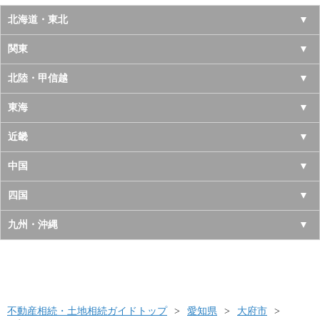
北海道・東北
北海道
関東
青森県
東京都
北陸・甲信越
岩手県
神奈川県
山梨県
東海
宮城県
千葉県
長野県
愛知県
近畿
秋田県
埼玉県
新潟県
岐阜県
大阪府
中国
山形県
茨城県
富山県
三重県
京都府
鳥取県
四国
福島県
栃木県
石川県
静岡県
兵庫県
島根県
徳島県
九州・沖縄
群馬県
福井県
奈良県
岡山県
香川県
福岡県
滋賀県
広島県
愛媛県
佐賀県
和歌山県
山口県
高知県
不動産相続・土地相続ガイドトップ
長崎県
愛知県
大府市