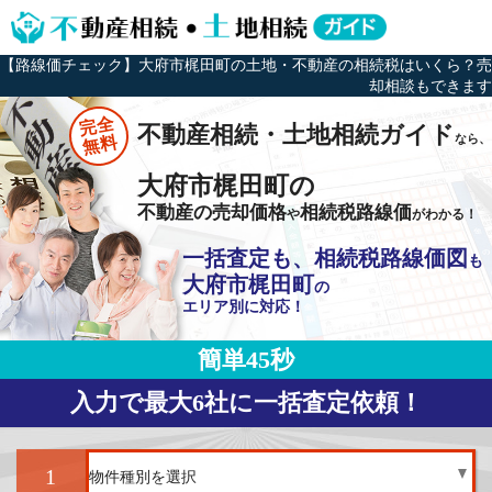
【路線価チェック】大府市梶田町の土地・不動産の相続税はいくら？売
却相談もできます
完全
不動産相続・土地相続ガイド
なら、
無料
大府市梶田町の
不動産の売却価格
相続税路線価
や
がわかる！
一括査定も、相続税路線価図
も
大府市梶田町
の
エリア別に対応！
簡単45秒
入力で最大6社に一括査定依頼！
1