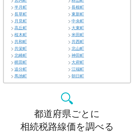
宮内町
柊山町
半月町
長根町
長草町
東新町
月見町
中央町
高丘町
大東町
桜木町
米田町
共和町
共西町
共栄町
北山町
北崎町
神田町
梶田町
大府町
追分町
江端町
馬池町
朝日町
都道府県ごとに
相続税路線価を調べる