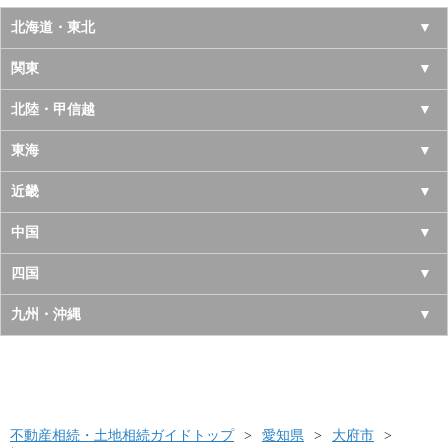
北海道・東北
北海道
関東
青森県
東京都
北陸・甲信越
岩手県
神奈川県
山梨県
東海
宮城県
千葉県
長野県
愛知県
近畿
秋田県
埼玉県
新潟県
岐阜県
大阪府
中国
山形県
茨城県
富山県
三重県
京都府
鳥取県
四国
福島県
栃木県
石川県
静岡県
兵庫県
島根県
徳島県
九州・沖縄
群馬県
福井県
奈良県
岡山県
香川県
福岡県
滋賀県
広島県
愛媛県
佐賀県
和歌山県
山口県
高知県
不動産相続・土地相続ガイドトップ
長崎県
愛知県
大府市