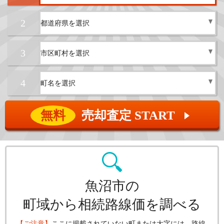
2
3
4
無料
売却査定 START
▲
魚沼市の
町域から相続路線価を調べる
【ご注意】
ここに掲載されていない町または大字には、路線