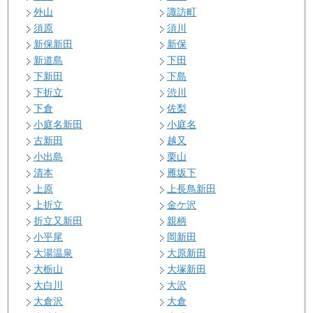
外山
諏訪町
須原
須川
新保新田
新保
新道島
下田
下新田
下島
下折立
渋川
下倉
佐梨
小庭名新田
小庭名
古新田
越又
小出島
栗山
清本
雁坂下
上原
上長鳥新田
上折立
金ケ沢
折立又新田
親柄
小平尾
岡新田
大湯温泉
大原新田
大栃山
大塚新田
大白川
大沢
大倉沢
大倉