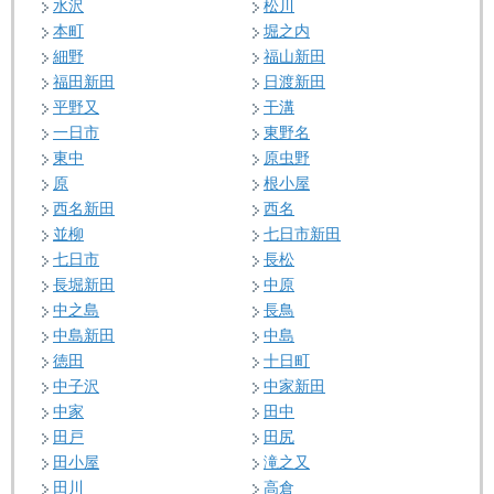
水沢
松川
本町
堀之内
細野
福山新田
福田新田
日渡新田
平野又
干溝
一日市
東野名
東中
原虫野
原
根小屋
西名新田
西名
並柳
七日市新田
七日市
長松
長堀新田
中原
中之島
長鳥
中島新田
中島
徳田
十日町
中子沢
中家新田
中家
田中
田戸
田尻
田小屋
滝之又
田川
高倉