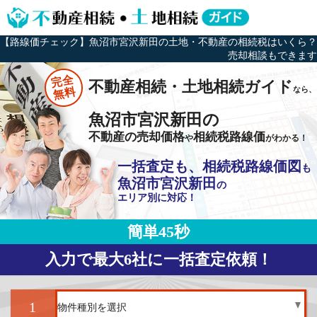
【路線価チェック】魚沼市宮沢新田の土地・不動産の相続税はいくら？
売却相談もできます
完全
不動産相続・土地相続ガイド
なら、
無料
魚沼市宮沢新田の
不動産の売却価格
相続税路線価
や
がわかる！
一括査定も、相続税路線価図
も
魚沼市宮沢新田
の
エリア別に対応！
簡単45秒
入力で最大6社に一括査定依頼！
1