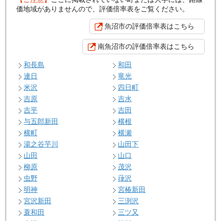
価地域がありませんので、評価倍率表をご覧ください。
魚沼市の評価倍率表はこちら
南魚沼市の評価倍率表はこちら
和長島
和田
連日
竜光
米沢
四日町
吉原
吉水
吉平
吉田
与五郎新田
横根
横町
横瀬
湯之谷芋川
山田下
山田
山口
柳原
茂沢
虫野
葎沢
明神
宮椿新田
宮沢新田
三渕沢
蓑和田
三ツ又