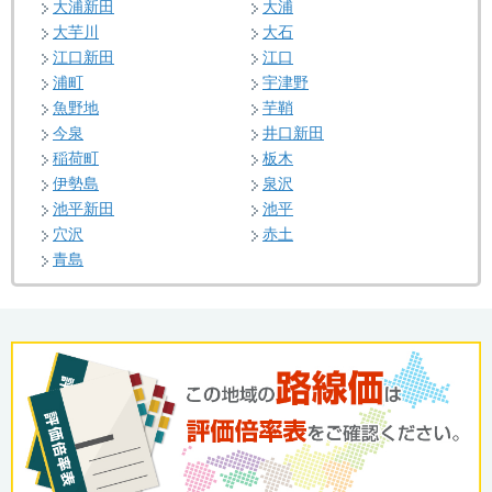
大浦新田
大浦
大芋川
大石
江口新田
江口
浦町
宇津野
魚野地
芋鞘
今泉
井口新田
稲荷町
板木
伊勢島
泉沢
池平新田
池平
穴沢
赤土
青島