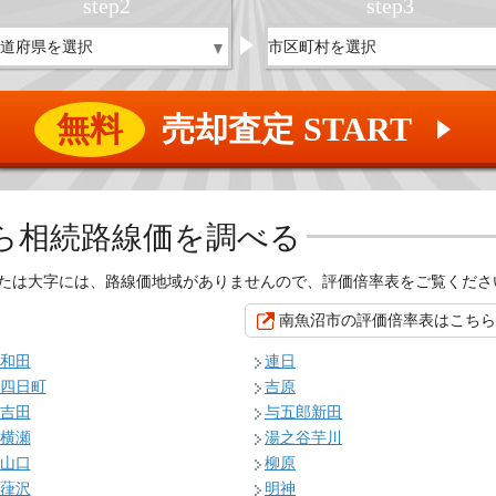
step
2
step
3
無料
売却査定 START
▲
ら相続路線価を調べる
たは大字には、路線価地域がありませんので、評価倍率表をご覧くださ
南魚沼市の評価倍率表はこちら
和田
連日
四日町
吉原
吉田
与五郎新田
横瀬
湯之谷芋川
山口
柳原
葎沢
明神