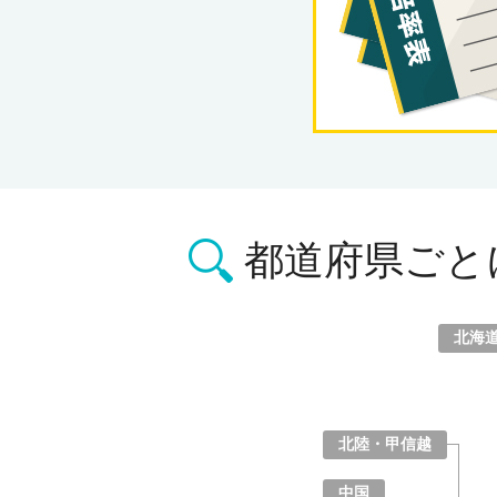
都道府県ごと
北海
北海道
青森県
岩手県
宮城県
秋田県
山形県
福島県
北陸・甲信越
山梨県
長野県
新潟県
富山県
石川県
福井県
中国