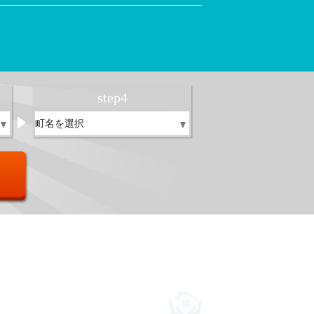
！
step
4