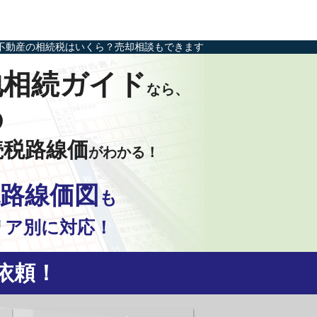
不動産の相続税はいくら？売却相談もできます
地相続ガイド
なら、
の
続税路線価
がわかる！
路線価図
も
リア別に対応！
依頼！