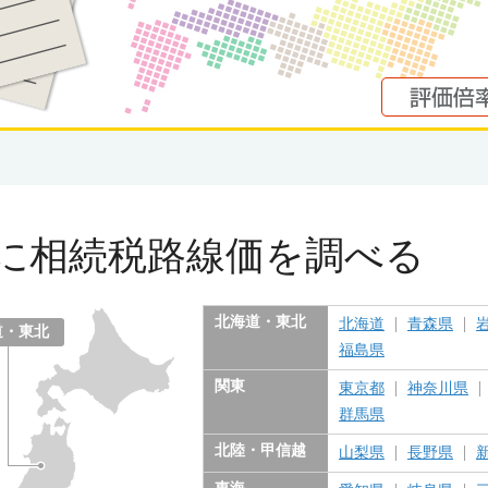
に
相続税路線価を調べる
北海道・東北
北海道
青森県
道・東北
福島県
関東
東京都
神奈川県
群馬県
北陸・甲信越
山梨県
長野県