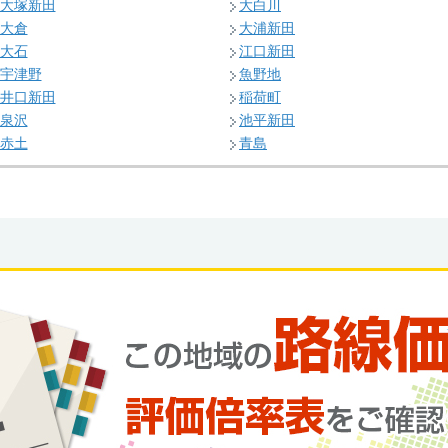
大塚新田
大白川
大倉
大浦新田
大石
江口新田
宇津野
魚野地
井口新田
稲荷町
泉沢
池平新田
赤土
青島