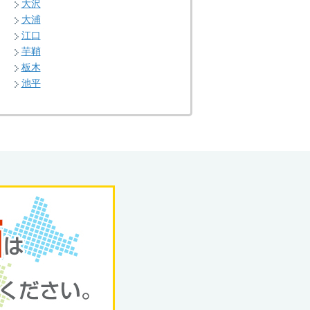
大沢
大浦
江口
芋鞘
板木
池平