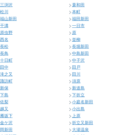
三渕沢
蓑和田
松川
本町
福山新田
福田新田
干溝
一日市
原虫野
原
西名
並柳
長松
長堀新田
長鳥
中島新田
十日町
中子沢
田中
田戸
滝之又
田川
諏訪町
須原
新保
新道島
下島
下折立
佐梨
小庭名新田
越又
小出島
雁坂下
上原
金ケ沢
折立又新田
岡新田
大湯温泉