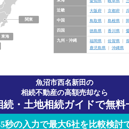
東海
愛知県
岐阜県
近畿
大阪府
京都府
関東
中国
鳥取県
島根県
東京都
神奈川県
千葉県
埼玉県
茨城県
栃木県
群馬県
四国
徳島県
香川県
東海
九州・沖縄
福岡県
佐賀県
愛知県
岐阜県
三重県
静岡県
鹿児島県
沖縄県
魚沼市西名新田の
相続不動産の高額売却なら
相続・土地相続ガイドで無料
6
45秒の入力で最大
社を比較検討