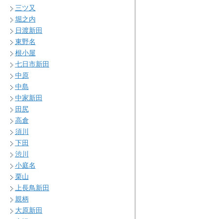
三ツ又
堀之内
日渡新田
東野名
根小屋
七日市新田
中原
中島
中家新田
田尻
高倉
須川
下田
渋川
小庭名
栗山
上長鳥新田
親柄
大原新田