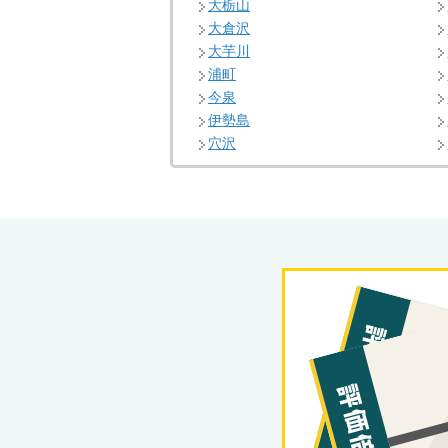
大栃山
大倉沢
大芋川
浦町
今泉
伊勢島
穴沢