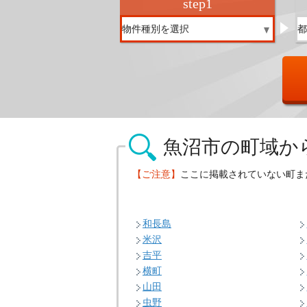
step
1
魚沼市の
町域か
【ご注意】
ここに掲載されていない町ま
和長島
米沢
吉平
横町
山田
虫野