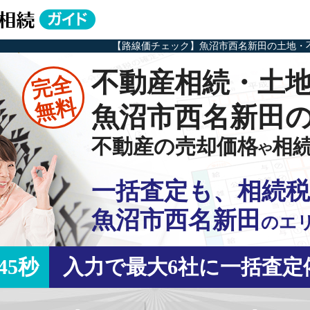
【路線価チェック】魚沼市西名新田の土地・
不動産相続・土
完全
無料
魚沼市西名新田
不動産の売却価格
相
や
一括査定も、相続税
魚沼市西名新田
の
エ
45秒
入力で最大6社に一括査定