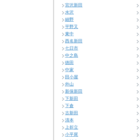
宮沢新田
水沢
細野
平野又
東中
西名新田
七日市
中之島
徳田
中家
田小屋
外山
新保新田
下新田
下倉
古新田
清本
上折立
小平尾