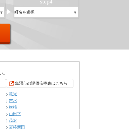
step
4
い。
魚沼市の評価倍率表はこちら
竜光
吉水
横根
山田下
茂沢
宮椿新田