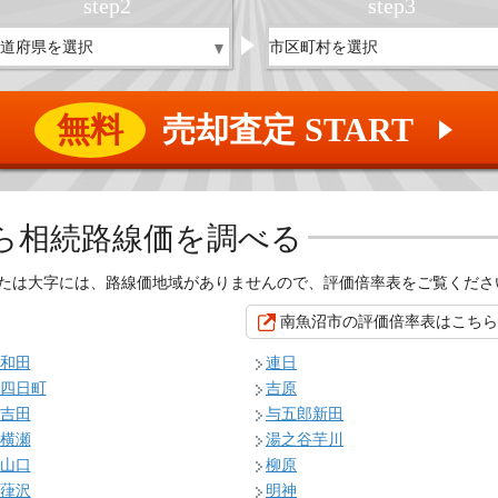
step
2
step
3
無料
売却査定 START
▲
ら相続路線価を調べる
たは大字には、路線価地域がありませんので、評価倍率表をご覧くださ
南魚沼市の評価倍率表はこちら
和田
連日
四日町
吉原
吉田
与五郎新田
横瀬
湯之谷芋川
山口
柳原
葎沢
明神