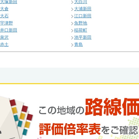
大塚新田
大白川
大倉
大浦新田
大石
江口新田
宇津野
魚野地
井口新田
稲荷町
泉沢
池平新田
赤土
青島