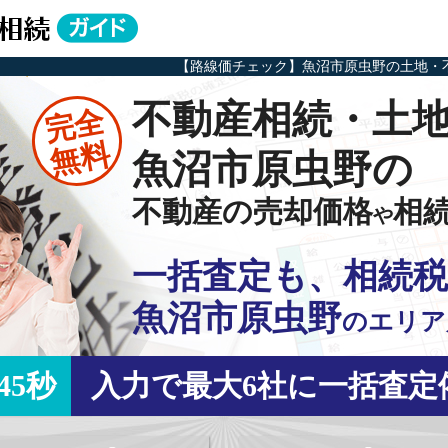
【路線価チェック】魚沼市原虫野の土地・
不動産相続・土
完全
無料
魚沼市原虫野の
不動産の売却価格
相
や
一括査定も、相続税
魚沼市原虫野
の
エリア
45秒
入力で最大6社に一括査定