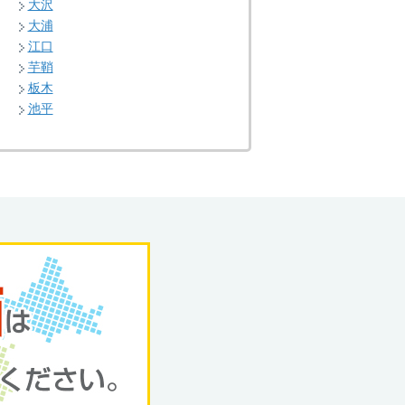
大沢
大浦
江口
芋鞘
板木
池平