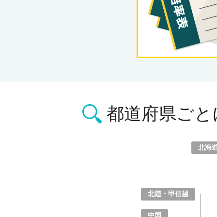
都道府県ごと
北海
北海道
青森県
岩手県
宮城県
秋田県
山形県
福島県
北陸・甲信越
山梨県
長野県
新潟県
富山県
石川県
福井県
中国