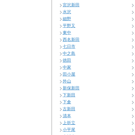
宮沢新田
水沢
細野
平野又
東中
西名新田
七日市
中之島
徳田
中家
田小屋
外山
新保新田
下新田
下倉
古新田
清本
上折立
小平尾