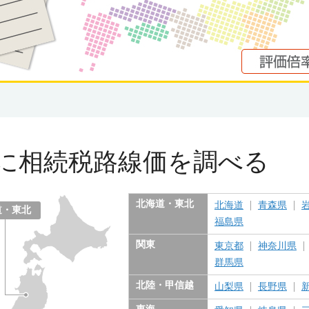
に
相続税路線価を調べる
北海道・東北
北海道
青森県
道・東北
福島県
関東
東京都
神奈川県
群馬県
北陸・甲信越
山梨県
長野県