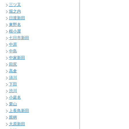
三ツ又
堀之内
日渡新田
東野名
根小屋
七日市新田
中原
中島
中家新田
田尻
高倉
須川
下田
渋川
小庭名
栗山
上長鳥新田
親柄
大原新田