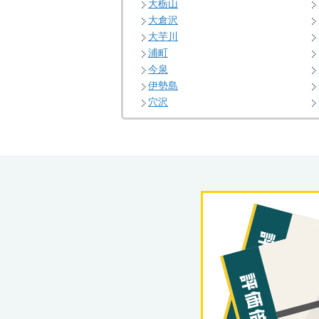
大栃山
大倉沢
大芋川
浦町
今泉
伊勢島
穴沢