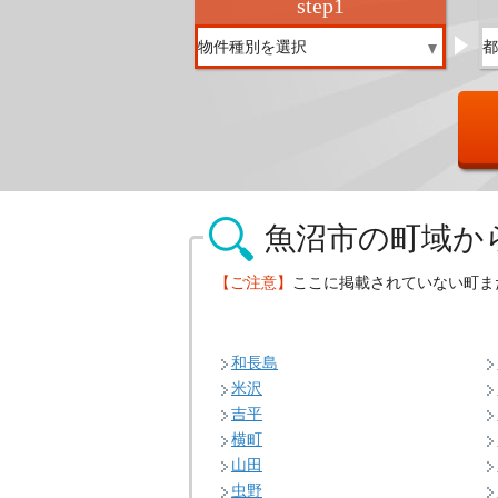
step
1
魚沼市の
町域か
【ご注意】
ここに掲載されていない町ま
和長島
米沢
吉平
横町
山田
虫野