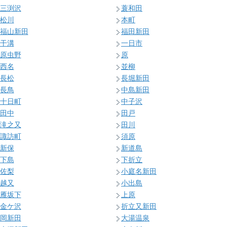
三渕沢
蓑和田
松川
本町
福山新田
福田新田
干溝
一日市
原虫野
原
西名
並柳
長松
長堀新田
長鳥
中島新田
十日町
中子沢
田中
田戸
滝之又
田川
諏訪町
須原
新保
新道島
下島
下折立
佐梨
小庭名新田
越又
小出島
雁坂下
上原
金ケ沢
折立又新田
岡新田
大湯温泉