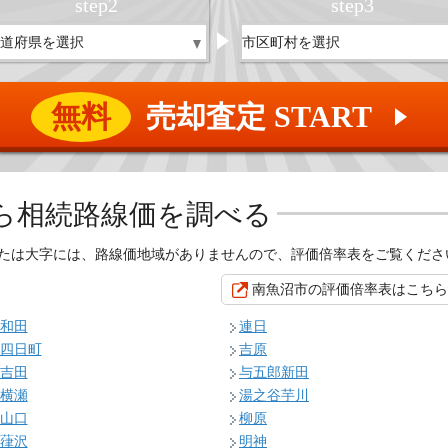
step
2
step
3
無料
売却査定 START
▲
ら相続路線価を調べる
たは大字には、路線価地域がありませんので、評価倍率表をご覧くださ
南魚沼市の評価倍率表はこちら
和田
連日
四日町
吉原
吉田
与五郎新田
横瀬
湯之谷芋川
山口
柳原
葎沢
明神