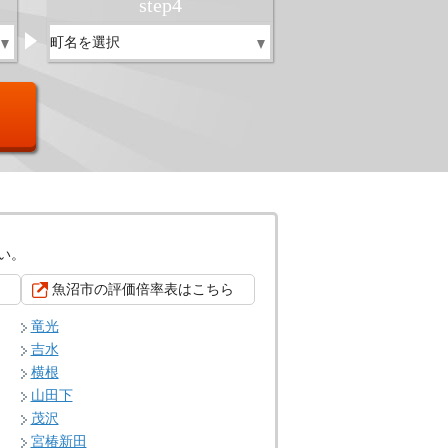
step
4
い。
魚沼市の評価倍率表はこちら
竜光
吉水
横根
山田下
茂沢
宮椿新田