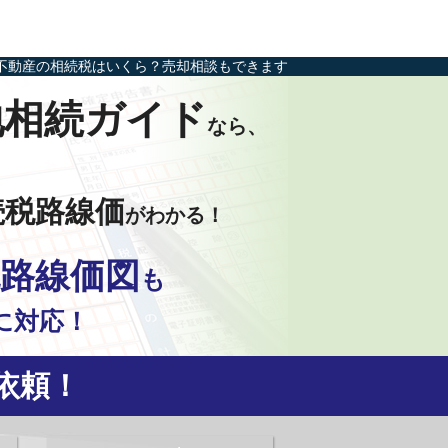
不動産の相続税はいくら？売却相談もできます
地相続ガイド
なら、
続税路線価
がわかる！
路線価図
も
に対応！
依頼！