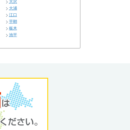
大沢
大浦
江口
芋鞘
板木
池平