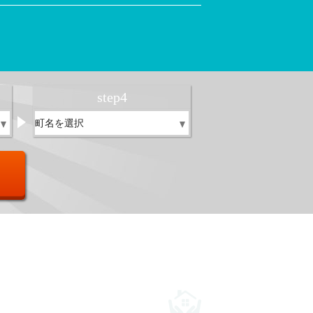
！
step
4