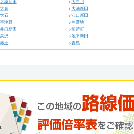
大塚新田
大白川
大倉
大浦新田
大石
江口新田
宇津野
魚野地
井口新田
稲荷町
泉沢
池平新田
赤土
青島