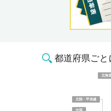
都道府県ごと
北海
北海道
青森県
岩手県
宮城県
秋田県
山形県
福島県
北陸・甲信越
山梨県
長野県
新潟県
富山県
石川県
福井県
中国