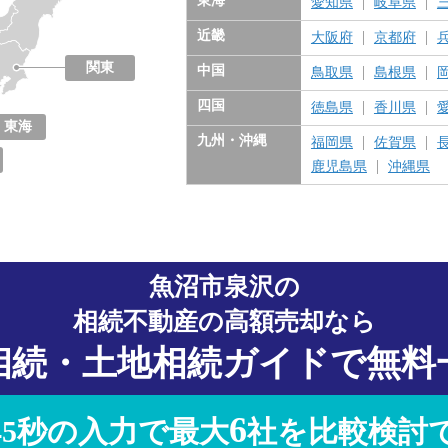
東海
愛知県
岐阜県
近畿
大阪府
京都府
関東
中国
鳥取県
島根県
東京都
神奈川県
千葉県
埼玉県
茨城県
栃木県
群馬県
四国
徳島県
香川県
東海
九州・沖縄
福岡県
佐賀県
愛知県
岐阜県
三重県
静岡県
鹿児島県
沖縄県
魚沼市泉沢の
相続不動産の高額売却なら
相続・土地相続ガイドで無料
6
45秒の入力で最大
社を比較検討