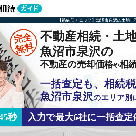
【路線価チェック】魚沼市泉沢の土地・
不動産相続・土
完全
無料
魚沼市泉沢の
不動産の売却価格
相
や
一括査定も、相続税
魚沼市泉沢
の
エリア別
45秒
入力で最大6社に一括査定