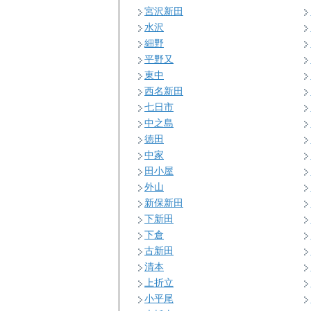
宮沢新田
水沢
細野
平野又
東中
西名新田
七日市
中之島
徳田
中家
田小屋
外山
新保新田
下新田
下倉
古新田
清本
上折立
小平尾