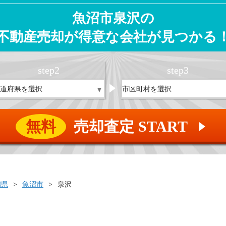
魚沼市泉沢の
不動産売却が得意な会社が見つかる
step
2
step
3
無料
売却査定 START
▲
潟県
魚沼市
泉沢