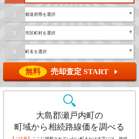
2
3
4
無料
売却査定 START
▲
大島郡瀬戸内町の
町域から相続路線価を調べる
【ご注意】
ここに掲載されていない町または大字には、路線