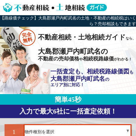
【路線価チェック】大島郡瀬戸内町武名の土地・不動産の相続税はいく
ら？売却相談もできます
完全
不動産相続・土地相続ガイド
なら、
無料
大島郡瀬戸内町武名の
不動産の売却価格
相続税路線価
や
がわかる！
一括査定も、相続税路線価図
も
大島郡瀬戸内町武名
の
エリア別に対応！
簡単45秒
入力で最大6社に一括査定依頼！
1