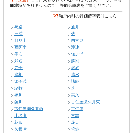
価地域がありませんので、評価倍率表をご覧ください。
瀬戸内町の評価倍率表はこちら
与路
油井
三浦
俵
野見山
西古見
西阿室
渡連
手安
知之浦
武名
蘇刈
節子
瀬武
瀬相
清水
須子茂
諸鈍
諸数
芝
篠川
実久
薩川
古仁屋瀬久井東
古仁屋瀬久井西
古仁屋
小名瀬
古志
花富
花天
久根津
管鈍