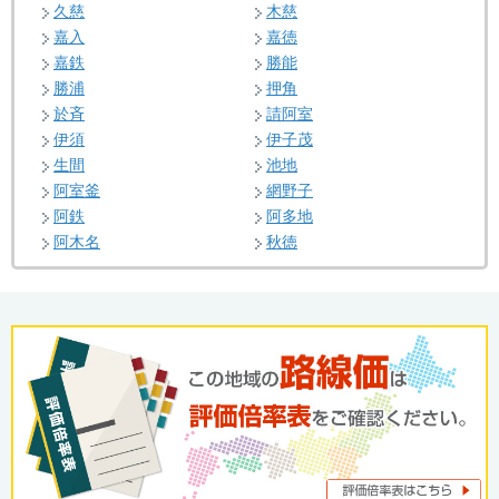
久慈
木慈
嘉入
嘉徳
嘉鉄
勝能
勝浦
押角
於斉
請阿室
伊須
伊子茂
生間
池地
阿室釜
網野子
阿鉄
阿多地
阿木名
秋徳